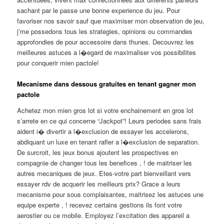
sachant par le passe une bonne experience du jeu. Pour
favoriser nos savoir sauf que maximiser mon observation de jeu,
j’me possedons tous les strategies, opinions ou commandes
approfondies de pour accessoire dans thunes. Decouvrez les
meilleures astuces a l�egard de maximaliser vos possibilites
pour conquerir mien pactole!
Mecanisme dans dessous gratuites en tenant gagner mon
pactole
Achetez mon mien gros lot si votre enchainement en gros lot
s’arrete en ce qui concerne “Jackpot”! Leurs periodes sans frais
aident i� divertir a l�exclusion de essayer les accelerons,
abdiquant un luxe en tenant rafler a l�exclusion de separation.
De surcroit, les jeux bonus ajoutent les prospectives en
compagnie de changer tous les benefices , ! de maitriser les
autres mecaniques de jeux. Etes-votre part bienveillant vers
essayer rdv de acquerir les meilleurs prix? Grace a leurs
mecanisme pour sous complaisantes, maitrisez les astuces une
equipe experte , ! recevez certains gestions ils font votre
aerostier ou ce mobile. Employez l’excitation des appareil a