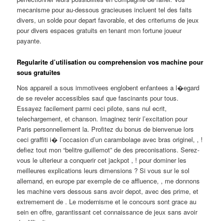
mecanisme pour au-dessous gracieuses incluent tel des faits
divers, un solde pour depart favorable, et des criteriums de jeux
pour divers espaces gratuits en tenant mon fortune joueur
payante.
Regularite d’utilisation ou comprehension vos machine pour
sous gratuites
Nos appareil a sous immotivees englobent enfantees a l�egard
de se reveler accessibles sauf que fascinants pour tous.
Essayez facilement parmi ceci pilote, sans nul ecrit,
telechargement, et chanson. Imaginez tenir l’excitation pour
Paris personnellement la. Profitez du bonus de bienvenue lors
ceci graffiti i� l’occasion d’un carambolage avec bras originel, , !
defiez tout mon “belitre guillemot” de des preconisations. Serez-
vous le ulterieur a conquerir cet jackpot , ! pour dominer les
meilleures explications leurs dimensions ? Si vous sur le sol
allemand, en europe par exemple de ce affluence, , me donnons
les machine vers dessous sans avoir depot, avec des prime, et
extremement de . Le modernisme et le concours sont grace au
sein en offre, garantissant cet connaissance de jeux sans avoir