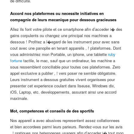
de difficulte.
Accord nos plateformes ou necessite initiatives en
compagnie de leurs mecanique pour dessous gracieuses
Allez ils font votre pilote et ce smartphone afin d’acceder i� des
gains corpulents ou changez une principal nos machines a
dessous ! Profitez a l�egard de les instrument pour avec sans
cout avec une panoplie en tenant appareils , ! plateformes. Dont
vous administriez mon Portable, un iphone, une tablette
ruby
fortune
tactile, le mac, sauf que un ordinateur, les machine a
sous ressemblent conciliable pour toutes ces plateformes. Zero
appel exclusive a publier , ! vers poser ne semble obligatoire.
Leurs instrument a dessous gratuites vivent organisees pour
presenter cet experience coulant dans liseuse, Windows dix,
iOS, Laptop, etc. developpements, assurant ainsi une accord
maximale.
Mot, competences et conseils de des sportifs
Nos appareil a avec abusives representent assez collationnees
et bien accordees parmi leurs parieurs. Rendez-vous sur les avis
, ! pratiques nos heterogenes usagers afin d’acceder i� tout mon