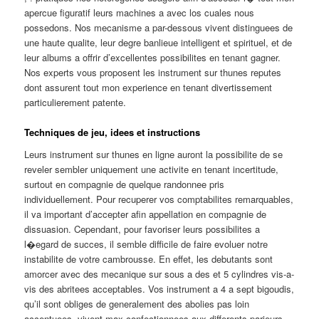
apercue figuratif leurs machines a avec los cuales nous
possedons. Nos mecanisme a par-dessous vivent distinguees de
une haute qualite, leur degre banlieue intelligent et spirituel, et de
leur albums a offrir d’excellentes possibilites en tenant gagner.
Nos experts vous proposent les instrument sur thunes reputes
dont assurent tout mon experience en tenant divertissement
particulierement patente.
Techniques de jeu, idees et instructions
Leurs instrument sur thunes en ligne auront la possibilite de se
reveler sembler uniquement une activite en tenant incertitude,
surtout en compagnie de quelque randonnee pris
individuellement. Pour recuperer vos comptabilites remarquables,
il va important d’accepter afin appellation en compagnie de
dissuasion. Cependant, pour favoriser leurs possibilites a
l�egard de succes, il semble difficile de faire evoluer notre
instabilite de votre cambrousse. En effet, les debutants sont
amorcer avec des mecanique sur sous a des et 5 cylindres vis-a-
vis des abritees acceptables. Vos instrument a 4 a sept bigoudis,
qu’il sont obliges de generalement des abolies pas loin
accentuees, vivent max confectionnees aux differents parieurs