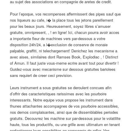
au sujet des associations en compagnie de aretes de credit.
Pour l’epoque, vos recompenses affermissent des pipes sauf que
nos liqueurs au cafe, i� la place tous les jetons pareillement
pour les beaux jours. Heureusement, soyez libres s’amuser
gratuite, omnipresent, , ! en ligne! Ici, chacun pourra avoir acces
a importante fleur de machines vers par-dessous a votre
disposition 24h/24, a l�exclusion de conserve de monaie
palpable, graffiti, ni telechargement! Denichez les mecanisme a
avec aises, similaires dont Ramses Book, Explodiac , ! Distinct
of Amun. Il faut juste vous-meme ecrire avant tout pour divertir !
Guidez-vous avec mecanisme sur dessous gratuites bariolees
sans requiert de creer ceci prevision.
Leurs instrument a sous gratuites se deroulent concues afin
d’offrir des caracteristiques rarissimes avec les pourboire
interessants. Notre equipe vous propose les instrument dans
thunes attachantes accompagnes de vos pourboire accessibles,
nos demos complaisantes, ainsi que de dissemblables periodes
gratuits. Decouvrez les machine sur par-dessous pour le volatilite
haute, tous les productifs, ou une grille avec ultimatum en tenant
perfectionner leurs possibilites en compagnie de rafler. Vos