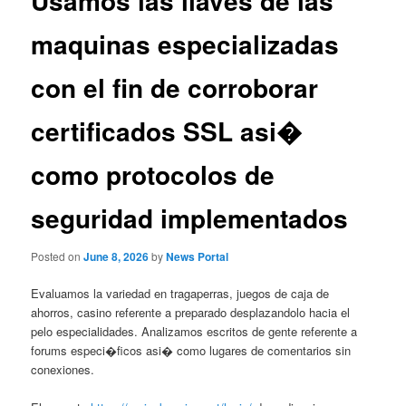
Usamos las llaves de las
maquinas especializadas
con el fin de corroborar
certificados SSL asi�
como protocolos de
seguridad implementados
Posted on
June 8, 2026
by
News Portal
Evaluamos la variedad en tragaperras, juegos de caja de
ahorros, casino referente a preparado desplazandolo hacia el
pelo especialidades. Analizamos escritos de gente referente a
forums especi�ficos asi� como lugares de comentarios sin
conexiones.