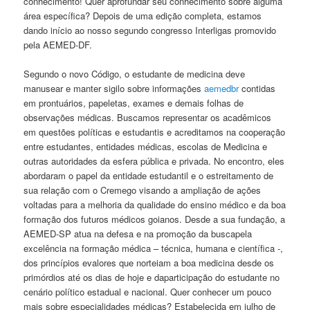
conhecimento! Quer aprofundar seu conhecimento sobre alguma
área específica? Depois de uma edição completa, estamos
dando início ao nosso segundo congresso Interligas promovido
pela AEMED-DF.
Segundo o novo Código, o estudante de medicina deve
manusear e manter sigilo sobre informações
aemedbr
contidas
em prontuários, papeletas, exames e demais folhas de
observações médicas. Buscamos representar os acadêmicos
em questões políticas e estudantis e acreditamos na cooperação
entre estudantes, entidades médicas, escolas de Medicina e
outras autoridades da esfera pública e privada. No encontro, eles
abordaram o papel da entidade estudantil e o estreitamento de
sua relação com o Cremego visando a ampliação de ações
voltadas para a melhoria da qualidade do ensino médico e da boa
formação dos futuros médicos goianos. Desde a sua fundação, a
AEMED-SP atua na defesa e na promoção da buscapela
excelência na formação médica – técnica, humana e científica -,
dos princípios evalores que norteiam a boa medicina desde os
primórdios até os dias de hoje e daparticipação do estudante no
cenário político estadual e nacional. Quer conhecer um pouco
mais sobre especialidades médicas? Estabelecida em julho de