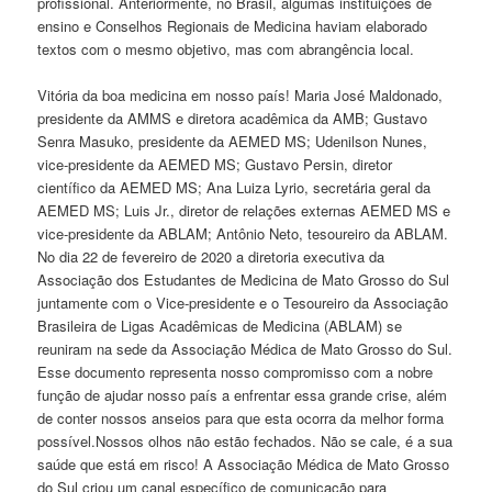
profissional. Anteriormente, no Brasil, algumas instituições de
ensino e Conselhos Regionais de Medicina haviam elaborado
textos com o mesmo objetivo, mas com abrangência local.
Vitória da boa medicina em nosso país! Maria José Maldonado,
presidente da AMMS e diretora acadêmica da AMB; Gustavo
Senra Masuko, presidente da AEMED MS; Udenilson Nunes,
vice-presidente da AEMED MS; Gustavo Persin, diretor
científico da AEMED MS; Ana Luiza Lyrio, secretária geral da
AEMED MS; Luis Jr., diretor de relações externas AEMED MS e
vice-presidente da ABLAM; Antônio Neto, tesoureiro da ABLAM.
No dia 22 de fevereiro de 2020 a diretoria executiva da
Associação dos Estudantes de Medicina de Mato Grosso do Sul
juntamente com o Vice-presidente e o Tesoureiro da Associação
Brasileira de Ligas Acadêmicas de Medicina (ABLAM) se
reuniram na sede da Associação Médica de Mato Grosso do Sul.
Esse documento representa nosso compromisso com a nobre
função de ajudar nosso país a enfrentar essa grande crise, além
de conter nossos anseios para que esta ocorra da melhor forma
possível.Nossos olhos não estão fechados. Não se cale, é a sua
saúde que está em risco! A Associação Médica de Mato Grosso
do Sul criou um canal específico de comunicação para