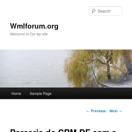
Sear
Wmlforum.org
Welcome to Our wp site
Main
Home
Sample Page
Skip
menu
to
Post
←
Previous
Next
→
navigation
primary
content