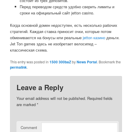
состоит из трех депозитов.
Перед переводом средств удобно сверить лимиты и
сроки на официальный сайт jetton casino.
Когда основной домен недоступен, есть несколько рабочих
стратегий. Каждая ставка приносит очки, которые потом
обмениваются на бонусы или реальные
jetton казино
деньги.
Jet Ton games здесь не изобретает велосипед –
классическая схема.
This entry was posted in
1500 300baZ
by
News Portal
. Bookmark the
permalink
.
Leave a Reply
Your email address will not be published.
Required fields
are marked
*
Comment