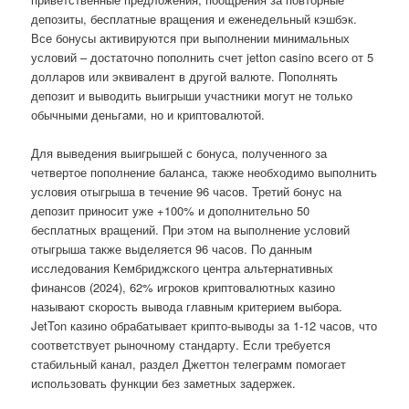
депозиты, бесплатные вращения и еженедельный кэшбэк.
Все бонусы активируются при выполнении минимальных
условий – достаточно пополнить счет jetton casino всего от 5
долларов или эквивалент в другой валюте. Пополнять
депозит и выводить выигрыши участники могут не только
обычными деньгами, но и криптовалютой.
Для выведения выигрышей с бонуса, полученного за
четвертое пополнение баланса, также необходимо выполнить
условия отыгрыша в течение 96 часов. Третий бонус на
депозит приносит уже +100% и дополнительно 50
бесплатных вращений. При этом на выполнение условий
отыгрыша также выделяется 96 часов. По данным
исследования Кембриджского центра альтернативных
финансов (2024), 62% игроков криптовалютных казино
называют скорость вывода главным критерием выбора.
JetTon казино обрабатывает крипто-выводы за 1-12 часов, что
соответствует рыночному стандарту. Если требуется
стабильный канал, раздел Джеттон телеграмм помогает
использовать функции без заметных задержек.