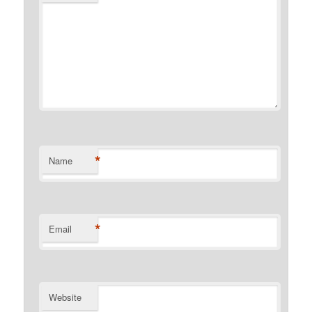
*
Name
*
Email
Website