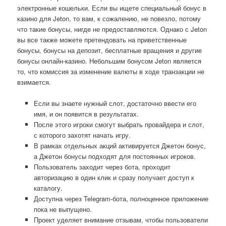
электронные кошельки. Если вы ищете специальный бонус в
казино для Jeton, то вам, к сожалению, не повезло, потому
что такие бонусы, нигде не предоставляются. Однако с Jeton
вы все также можете претендовать на приветственные
бонусы, бонусы на депозит, бесплатные вращения и другие
бонусы онлайн-казино. Небольшим бонусом Jeton является
то, что комиссия за изменение валюты в ходе транзакции не
взимается.
Если вы знаете нужный слот, достаточно ввести его
имя, и он появится в результатах.
После этого игроки смогут выбрать провайдера и слот,
с которого захотят начать игру.
В рамках отдельных акций активируется Джетон бонус,
а Джетон бонусы подходят для постоянных игроков.
Пользователь заходит через бота, проходит
авторизацию в один клик и сразу получает доступ к
каталогу.
Доступна через Telegram-бота, полноценное приложение
пока не выпущено.
Проект уделяет внимание отзывам, чтобы пользователи