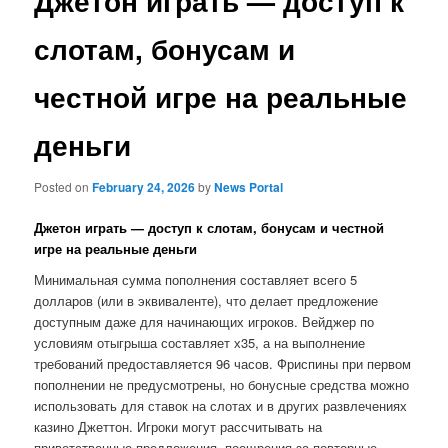
Джетон играть — доступ к
слотам, бонусам и
честной игре на реальные
деньги
Posted on
February 24, 2026
by
News Portal
Джетон играть — доступ к слотам, бонусам и честной
игре на реальные деньги
Минимальная сумма пополнения составляет всего 5
долларов (или в эквиваленте), что делает предложение
доступным даже для начинающих игроков. Вейджер по
условиям отыгрыша составляет х35, а на выполнение
требований предоставляется 96 часов. Фриспины при первом
пополнении не предусмотрены, но бонусные средства можно
использовать для ставок на слотах и в других развлечениях
казино Джеттон. Игроки могут рассчитывать на
приветственные предложения, поощрения за повторные