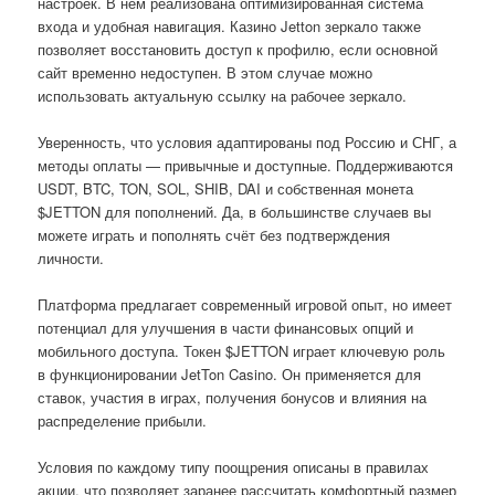
настроек. В нем реализована оптимизированная система
входа и удобная навигация. Казино Jetton зеркало также
позволяет восстановить доступ к профилю, если основной
сайт временно недоступен. В этом случае можно
использовать актуальную ссылку на рабочее зеркало.
Уверенность, что условия адаптированы под Россию и СНГ, а
методы оплаты — привычные и доступные. Поддерживаются
USDT, BTC, TON, SOL, SHIB, DAI и собственная монета
$JETTON для пополнений. Да, в большинстве случаев вы
можете играть и пополнять счёт без подтверждения
личности.
Платформа предлагает современный игровой опыт, но имеет
потенциал для улучшения в части финансовых опций и
мобильного доступа. Токен $JETTON играет ключевую роль
в функционировании JetTon Casino. Он применяется для
ставок, участия в играх, получения бонусов и влияния на
распределение прибыли.
Условия по каждому типу поощрения описаны в правилах
акции, что позволяет заранее рассчитать комфортный размер