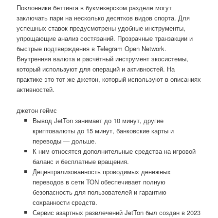
Поклонники беттинга в букмекерском разделе могут
заключать пари на несколько десятков видов спорта. Для
успешных ставок предусмотрены удобные инструменты,
упрощающие анализ состязаний. Прозрачные транзакции и
быстрые подтверждения в Telegram Open Network.
Внутренняя валюта и расчётный инструмент экосистемы,
который используют для операций и активностей. На
практике это тот же джетон, который используют в описаниях
активностей.
джетон геймс
Вывод JetTon занимает до 10 минут, другие
криптовалюты до 15 минут, банковские карты и
переводы — дольше.
К ним относятся дополнительные средства на игровой
баланс и бесплатные вращения.
Децентрализованность проводимых денежных
переводов в сети TON обеспечивает полную
безопасность для пользователей и гарантию
сохранности средств.
Сервис азартных развлечений JetTon был создан в 2023