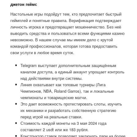
джетон геймс
Настольные игры подойдут тем, кто предпочитает быстрый
геймплей и понятные правила. Верификация подтверждает
личность игрока и предотвращает мошенничество. Без неё
выводить средства и пользоваться всеми функциями казино
невозможно. В нашем случае мы имеем дело с крутой
командой профессионалов, которая готова предоставить
свои услуги в любое время суток.
Telegram выступает дополнительным защищённым
каналом доступа, а единый аккаунт упрощает контроль
над действиями внутри системы.
Линия охватывает как топовые турниры (Лига
Чемпионов, NBA, Roland Garros), так и локальные
чемпионаты и товарищеские матчи.
Это дает возможность протестировать слоты, изучить
их механики и разработать собственную стратегию
перед игрой на реальные ставки.
Стоимость каждой монеты на 3 мая 2024 года
составляет 2 usdt или же 183 рубля.
Конструктор ставок позволяет заключать пари на более