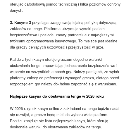
oferując całodobową pomoc techniczną i kilka poziomów ochrony
danych.
3. Kasyno 3
przyciąga uwagę swoją lojalną polityką dotyczącą
zakładów na tenge. Platforma utrzymuje wysoki poziom
bezpieczeństwa i posiada umowy partnerskie z największymi
twórcami oprogramowania kasynowego. To miejsce jest idealne
dla graczy ceniących uczciwość i przejrzystość w grze.
Każde z tych kasyn oferuje graczom dogodne warunki
obstawiania tenge, zapewniając jednocześnie bezpieczeństwo i
wsparcie na wszystkich etapach gry. Należy pamiętać, że wybór
platformy zależy od preferencji i wymagań gracza, dlatego przed
rozpoczęciem gry należy dokładnie zapoznać się z warunkami.
Najlepsze kasyna do obstawiania tenge w 2026 roku
W 2026 r. rynek kasyn online z zakładami na tenge będzie nadal
się rozwijał, a gracze będą mieli do wyboru wiele platform.
Poniżej znajduje się lista najlepszych kasyn, które oferują
doskonałe warunki do obstawiania zakładów na tenge.