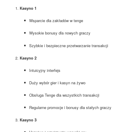
Kasyno 1
Wsparcie dla zakładów w tenge
Wysokie bonusy dla nowych graczy
Szybkie i bezpieczne przetwarzanie transakcji
Kasyno 2
Intuicyjny interfejs
Duży wybór gier i kasyn na żywo
Obsługa Tenge dla wszystkich transakcji
Regularne promocje i bonusy dla stałych graczy
Kasyno 3