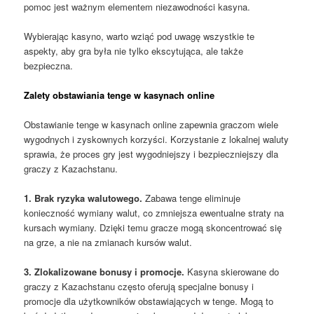
pomoc jest ważnym elementem niezawodności kasyna.
Wybierając kasyno, warto wziąć pod uwagę wszystkie te
aspekty, aby gra była nie tylko ekscytująca, ale także
bezpieczna.
Zalety obstawiania tenge w kasynach online
Obstawianie tenge w kasynach online zapewnia graczom wiele
wygodnych i zyskownych korzyści. Korzystanie z lokalnej waluty
sprawia, że ​​proces gry jest wygodniejszy i bezpieczniejszy dla
graczy z Kazachstanu.
1. Brak ryzyka walutowego.
Zabawa tenge eliminuje
konieczność wymiany walut, co zmniejsza ewentualne straty na
kursach wymiany. Dzięki temu gracze mogą skoncentrować się
na grze, a nie na zmianach kursów walut.
3. Zlokalizowane bonusy i promocje.
Kasyna skierowane do
graczy z Kazachstanu często oferują specjalne bonusy i
promocje dla użytkowników obstawiających w tenge. Mogą to