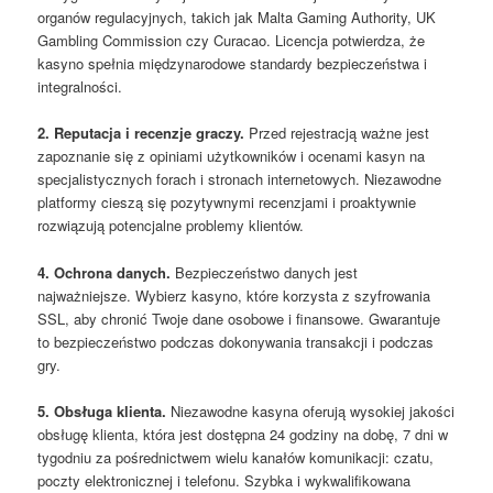
organów regulacyjnych, takich jak Malta Gaming Authority, UK
Gambling Commission czy Curacao. Licencja potwierdza, że ​​
kasyno spełnia międzynarodowe standardy bezpieczeństwa i
integralności.
2. Reputacja i recenzje graczy.
Przed rejestracją ważne jest
zapoznanie się z opiniami użytkowników i ocenami kasyn na
specjalistycznych forach i stronach internetowych. Niezawodne
platformy cieszą się pozytywnymi recenzjami i proaktywnie
rozwiązują potencjalne problemy klientów.
4. Ochrona danych.
Bezpieczeństwo danych jest
najważniejsze. Wybierz kasyno, które korzysta z szyfrowania
SSL, aby chronić Twoje dane osobowe i finansowe. Gwarantuje
to bezpieczeństwo podczas dokonywania transakcji i podczas
gry.
5. Obsługa klienta.
Niezawodne kasyna oferują wysokiej jakości
obsługę klienta, która jest dostępna 24 godziny na dobę, 7 dni w
tygodniu za pośrednictwem wielu kanałów komunikacji: czatu,
poczty elektronicznej i telefonu. Szybka i wykwalifikowana