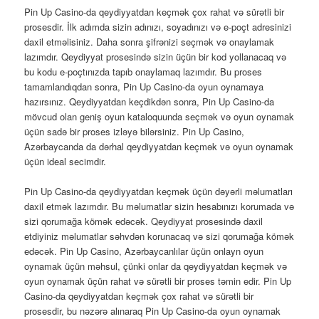
Pin Up Casino-da qeydiyyatdan keçmək çox rahat və sürətli bir
prosesdir. İlk adımda sizin adınızı, soyadınızı və e-poçt adresinizi
daxil etməlisiniz. Daha sonra şifrənizi seçmək və onaylamak
lazımdır. Qeydiyyat prosesində sizin üçün bir kod yollanacaq və
bu kodu e-poçtınızda tapıb onaylamaq lazımdır. Bu proses
tamamlandıqdan sonra, Pin Up Casino-da oyun oynamaya
hazırsınız. Qeydiyyatdan keçdikdən sonra, Pin Up Casino-da
mövcud olan geniş oyun kataloquunda seçmək və oyun oynamak
üçün sadə bir proses izləyə bilərsiniz. Pin Up Casino,
Azərbaycanda da dərhal qeydiyyatdan keçmək və oyun oynamak
üçün ideal secimdir.
Pin Up Casino-da qeydiyyatdan keçmək üçün dəyərli məlumatları
daxil etmək lazımdır. Bu məlumatlar sizin hesabınızı korumada və
sizi qorumağa kömək edəcək. Qeydiyyat prosesində daxil
etdiyiniz məlumatlar səhvdən korunacaq və sizi qorumağa kömək
edəcək. Pin Up Casino, Azərbaycanlılar üçün onlayn oyun
oynamak üçün məhsul, çünki onlar da qeydiyyatdan keçmək və
oyun oynamak üçün rahat və sürətli bir proses təmin edir. Pin Up
Casino-da qeydiyyatdan keçmək çox rahat və sürətli bir
prosesdir, bu nəzərə alınaraq Pin Up Casino-da oyun oynamak