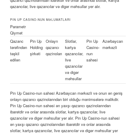
qazancı qazinolarından ibarətdir və onlar arasında slotlar, kartya
qazancılar, live qazancılar və digər məhsullar yer alır.
PIN UP CASINO-NUN MƏLUMATLARI
Parametr
Qiymət
Qazanc
Pin Up
Onlayn
Slotlar,
Pin Up
Azərbaycan
tərəfindən
Holding
qazancı
kartya
Casino-
mərkəzli
təşkil
şirkəti
qazinoları
qazancılar,
nun
edilən
live
sahəsi
qazancılar
və digər
məhsullar
Pin Up Casino-nun sahəsi Azərbaycan mərkəzli və onun ən geniş
onlayn qazancı qazinolarından biri olduğu mənimsələrə malikdir.
Pin Up Casino-nun sahəsi ən yaxşı qazancı qazinolarından
ibarətdir və onlar arasında slotlar, kartya qazancılar, live
qazancılar və digər məhsullar yer alır. Pin Up Casino-nun sahəsi
ən yaxşı qazancı qazinolarından ibarətdir və onlar arasında
slotlar, kartya qazancılar, live qazancılar və digər məhsullar yer