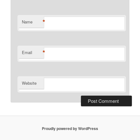
*
Name
*
Email
Website
Proudly powered by WordPress