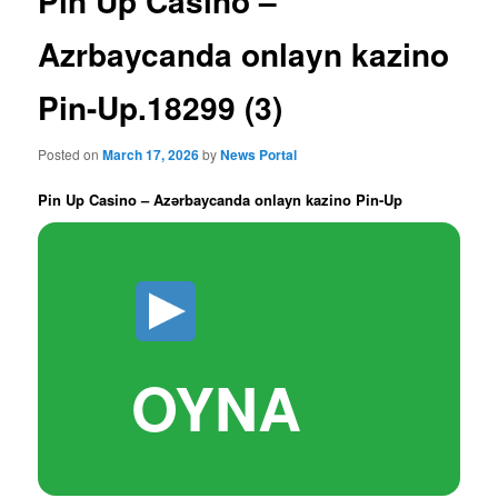
Pin Up Casino –
Azrbaycanda onlayn kazino
Pin-Up.18299 (3)
Posted on
March 17, 2026
by
News Portal
Pin Up Casino – Azərbaycanda onlayn kazino Pin-Up
OYNA