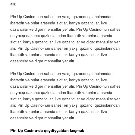
alır.
Pin Up Casino-nun sahəsi ən yaxşı qazancı qazinolarından
ibarətdir və onlar arasında slotlar, kartya qazancılar, live
qazancılar və digər məhsullar yer alır. Pin Up Casino-nun sahəsi
ən yaxşı qazancı qazinolarından ibarətdir və onlar arasında
slotlar, kartya qazancılar, live qazancılar və digər məhsullar yer
alır. Pin Up Casino-nun sahəsi ən yaxşı qazancı qazinolarından
ibarətdir və onlar arasında slotlar, kartya qazancılar, live
qazancılar və digər məhsullar yer alır.
Pin Up Casino-nun sahəsi ən yaxşı qazancı qazinolarından
ibarətdir və onlar arasında slotlar, kartya qazancılar, live
qazancılar və digər məhsullar yer alır. Pin Up Casino-nun sahəsi
ən yaxşı qazancı qazinolarından ibarətdir və onlar arasında
slotlar, kartya qazancılar, live qazancılar və digər məhsullar yer
alır. Pin Up Casino-nun sahəsi ən yaxşı qazancı qazinolarından
ibarətdir və onlar arasında slotlar, kartya qazancılar, live
qazancılar və digər məhsullar yer alır.
Pin Up Casino-da qeydiyyatdan keçmək