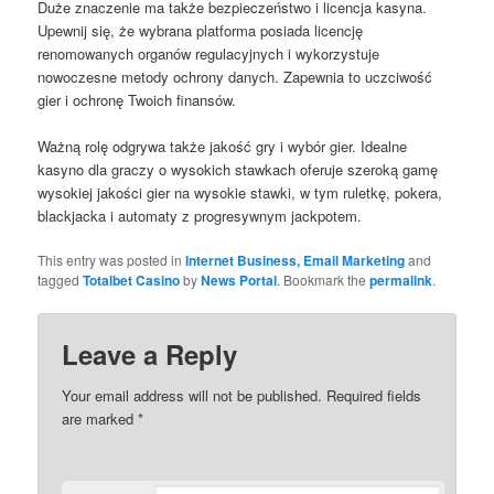
Duże znaczenie ma także bezpieczeństwo i licencja kasyna.
Upewnij się, że wybrana platforma posiada licencję
renomowanych organów regulacyjnych i wykorzystuje
nowoczesne metody ochrony danych. Zapewnia to uczciwość
gier i ochronę Twoich finansów.
Ważną rolę odgrywa także jakość gry i wybór gier. Idealne
kasyno dla graczy o wysokich stawkach oferuje szeroką gamę
wysokiej jakości gier na wysokie stawki, w tym ruletkę, pokera,
blackjacka i automaty z progresywnym jackpotem.
This entry was posted in
Internet Business, Email Marketing
and
tagged
Totalbet Casino
by
News Portal
. Bookmark the
permalink
.
Leave a Reply
Your email address will not be published.
Required fields
are marked
*