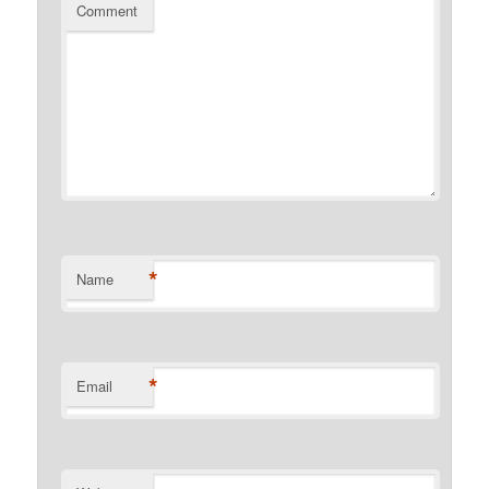
Comment
*
Name
*
Email