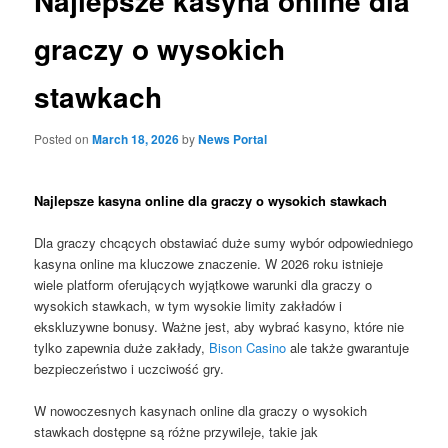
Najlepsze kasyna online dla
graczy o wysokich
stawkach
Posted on
March 18, 2026
by
News Portal
Najlepsze kasyna online dla graczy o wysokich stawkach
Dla graczy chcących obstawiać duże sumy wybór odpowiedniego
kasyna online ma kluczowe znaczenie. W 2026 roku istnieje
wiele platform oferujących wyjątkowe warunki dla graczy o
wysokich stawkach, w tym wysokie limity zakładów i
ekskluzywne bonusy. Ważne jest, aby wybrać kasyno, które nie
tylko zapewnia duże zakłady,
Bison Casino
ale także gwarantuje
bezpieczeństwo i uczciwość gry.
W nowoczesnych kasynach online dla graczy o wysokich
stawkach dostępne są różne przywileje, takie jak