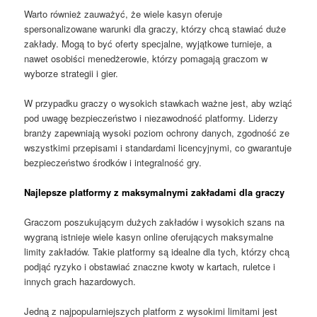
Warto również zauważyć, że wiele kasyn oferuje
spersonalizowane warunki dla graczy, którzy chcą stawiać duże
zakłady. Mogą to być oferty specjalne, wyjątkowe turnieje, a
nawet osobiści menedżerowie, którzy pomagają graczom w
wyborze strategii i gier.
W przypadku graczy o wysokich stawkach ważne jest, aby wziąć
pod uwagę bezpieczeństwo i niezawodność platformy. Liderzy
branży zapewniają wysoki poziom ochrony danych, zgodność ze
wszystkimi przepisami i standardami licencyjnymi, co gwarantuje
bezpieczeństwo środków i integralność gry.
Najlepsze platformy z maksymalnymi zakładami dla graczy
Graczom poszukującym dużych zakładów i wysokich szans na
wygraną istnieje wiele kasyn online oferujących maksymalne
limity zakładów. Takie platformy są idealne dla tych, którzy chcą
podjąć ryzyko i obstawiać znaczne kwoty w kartach, ruletce i
innych grach hazardowych.
Jedną z najpopularniejszych platform z wysokimi limitami jest