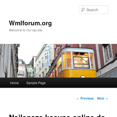
Sear
Wmlforum.org
Welcome to Our wp site
Main
Home
Sample Page
Skip
menu
to
Post
←
Previous
Next
→
navigation
primary
content