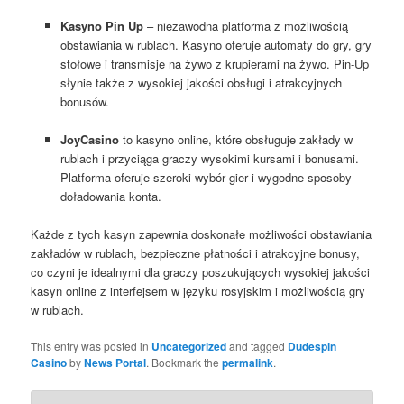
Kasyno Pin Up
– niezawodna platforma z możliwością
obstawiania w rublach. Kasyno oferuje automaty do gry, gry
stołowe i transmisje na żywo z krupierami na żywo. Pin-Up
słynie także z wysokiej jakości obsługi i atrakcyjnych
bonusów.
JoyCasino
to kasyno online, które obsługuje zakłady w
rublach i przyciąga graczy wysokimi kursami i bonusami.
Platforma oferuje szeroki wybór gier i wygodne sposoby
doładowania konta.
Każde z tych kasyn zapewnia doskonałe możliwości obstawiania
zakładów w rublach, bezpieczne płatności i atrakcyjne bonusy,
co czyni je idealnymi dla graczy poszukujących wysokiej jakości
kasyn online z interfejsem w języku rosyjskim i możliwością gry
w rublach.
This entry was posted in
Uncategorized
and tagged
Dudespin
Casino
by
News Portal
. Bookmark the
permalink
.