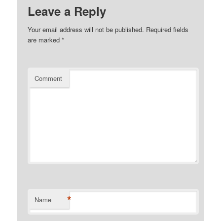
Leave a Reply
Your email address will not be published.
Required fields
are marked
*
Comment
*
Name