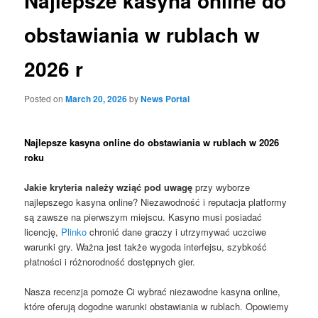
Najlepsze kasyna online do
obstawiania w rublach w
2026 r
Posted on
March 20, 2026
by
News Portal
Najlepsze kasyna online do obstawiania w rublach w 2026
roku
Jakie kryteria należy wziąć pod uwagę
przy wyborze
najlepszego kasyna online? Niezawodność i reputacja platformy
są zawsze na pierwszym miejscu. Kasyno musi posiadać
licencję,
Plinko
chronić dane graczy i utrzymywać uczciwe
warunki gry. Ważna jest także wygoda interfejsu, szybkość
płatności i różnorodność dostępnych gier.
Nasza recenzja pomoże Ci wybrać niezawodne kasyna online,
które oferują dogodne warunki obstawiania w rublach. Opowiemy