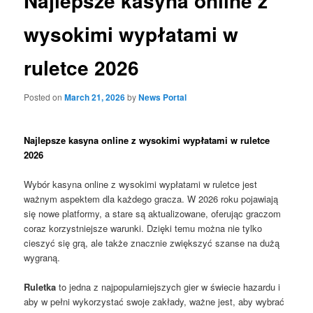
Najlepsze kasyna online z
wysokimi wypłatami w
ruletce 2026
Posted on
March 21, 2026
by
News Portal
Najlepsze kasyna online z wysokimi wypłatami w ruletce
2026
Wybór kasyna online z wysokimi wypłatami w ruletce jest
ważnym aspektem dla każdego gracza. W 2026 roku pojawiają
się nowe platformy, a stare są aktualizowane, oferując graczom
coraz korzystniejsze warunki. Dzięki temu można nie tylko
cieszyć się grą, ale także znacznie zwiększyć szanse na dużą
wygraną.
Ruletka
to jedna z najpopularniejszych gier w świecie hazardu i
aby w pełni wykorzystać swoje zakłady, ważne jest, aby wybrać