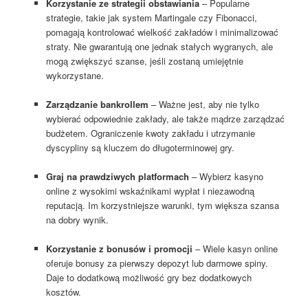
Korzystanie ze strategii obstawiania
– Popularne
strategie, takie jak system Martingale czy Fibonacci,
pomagają kontrolować wielkość zakładów i minimalizować
straty. Nie gwarantują one jednak stałych wygranych, ale
mogą zwiększyć szanse, jeśli zostaną umiejętnie
wykorzystane.
Zarządzanie bankrollem
– Ważne jest, aby nie tylko
wybierać odpowiednie zakłady, ale także mądrze zarządzać
budżetem. Ograniczenie kwoty zakładu i utrzymanie
dyscypliny są kluczem do długoterminowej gry.
Graj na prawdziwych platformach
– Wybierz kasyno
online z wysokimi wskaźnikami wypłat i niezawodną
reputacją. Im korzystniejsze warunki, tym większa szansa
na dobry wynik.
Korzystanie z bonusów i promocji
– Wiele kasyn online
oferuje bonusy za pierwszy depozyt lub darmowe spiny.
Daje to dodatkową możliwość gry bez dodatkowych
kosztów.