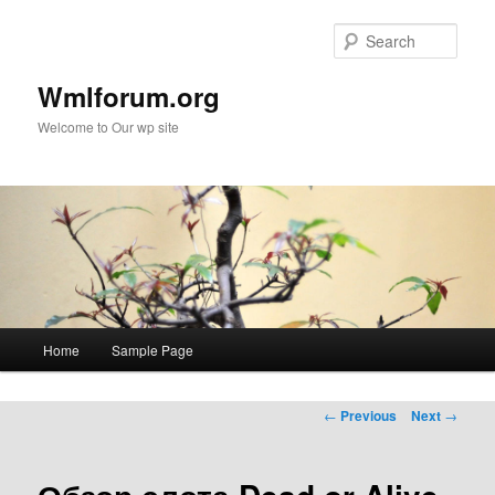
Sear
Wmlforum.org
Welcome to Our wp site
Main
Home
Sample Page
Skip
menu
to
Post
←
Previous
Next
→
navigation
primary
content