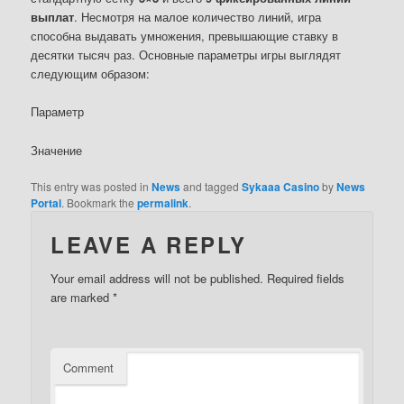
выплат
. Несмотря на малое количество линий, игра
способна выдавать умножения, превышающие ставку в
десятки тысяч раз. Основные параметры игры выглядят
следующим образом:
Параметр
Значение
This entry was posted in
News
and tagged
Sykaaa Casino
by
News
Portal
. Bookmark the
permalink
.
LEAVE A REPLY
Your email address will not be published.
Required fields
are marked
*
Comment