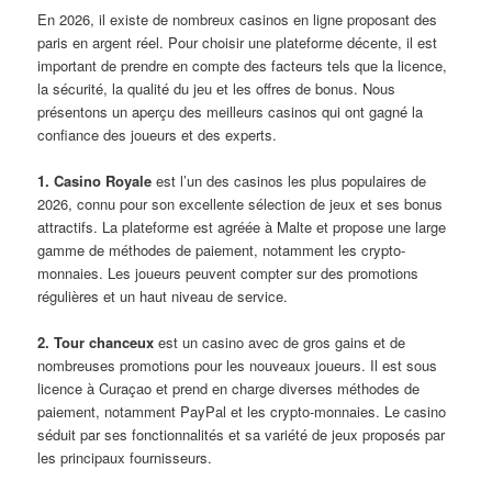
En 2026, il existe de nombreux casinos en ligne proposant des
paris en argent réel. Pour choisir une plateforme décente, il est
important de prendre en compte des facteurs tels que la licence,
la sécurité, la qualité du jeu et les offres de bonus. Nous
présentons un aperçu des meilleurs casinos qui ont gagné la
confiance des joueurs et des experts.
1. Casino Royale
est l’un des casinos les plus populaires de
2026, connu pour son excellente sélection de jeux et ses bonus
attractifs. La plateforme est agréée à Malte et propose une large
gamme de méthodes de paiement, notamment les crypto-
monnaies. Les joueurs peuvent compter sur des promotions
régulières et un haut niveau de service.
2. Tour chanceux
est un casino avec de gros gains et de
nombreuses promotions pour les nouveaux joueurs. Il est sous
licence à Curaçao et prend en charge diverses méthodes de
paiement, notamment PayPal et les crypto-monnaies. Le casino
séduit par ses fonctionnalités et sa variété de jeux proposés par
les principaux fournisseurs.