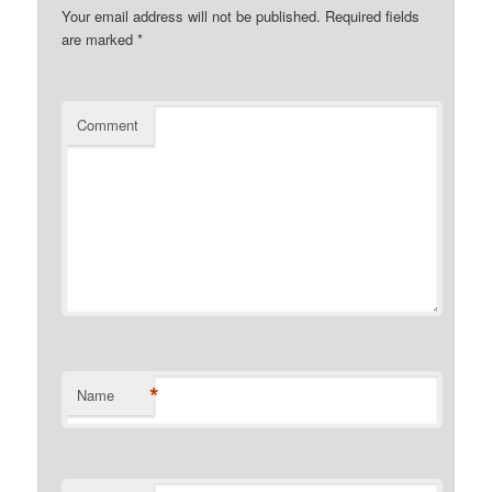
Your email address will not be published.
Required fields
are marked
*
Comment
*
Name