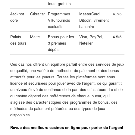
tours gratuits
Jackpot
Gibraltar
Programmes
MasterCard,
4.7/5
doré
VIP, tournois
Bitcoin, virement
exclusifs
bancaire
Palais
Malte
Bonus pour les
Visa, PayPal,
4.5/5
des tours
3 premiers
Neteller
dépôts
Ces casinos offrent un équilibre parfait entre des services de jeux
de qualité, une variété de méthodes de paiement et des bonus
attractifs pour les joueurs. Toutes les plateformes sont sous
licence et sécurisées pour jouer avec de l’argent, ce qui garantit
un niveau élevé de confiance de la part des utilisateurs. Le choix
du casino dépend des préférences de chaque joueur, qu’il
s’agisse des caractéristiques des programmes de bonus, des
méthodes de paiement préférées ou des types de jeux
disponibles.
Revue des meilleurs casinos en ligne pour parier de l’argent