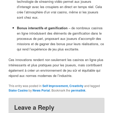
technologie de streaming vidéo permet aux joueurs
d’interagir avec les croupiers en direct en temps réel. Cela
crée l’atmosphère d’un vrai casino, même si les joueurs
sont chez eux.
Bonus interactifs et gamification
– de nombreux casinos
en ligne introduisent des éléments de gamification dans le
processus de pari, proposant aux joueurs d’accomplir des
missions et de gagner des bonus pour leurs réalisations, ce
qui rend l’expérience de jeu plus excitante.
Ces innovations rendent non seulement les casinos en ligne plus
intéressants et plus pratiques pour les joueurs, mais contribuent
également à créer un environnement de jeu sûr et équitable qui
répond aux normes modernes de l’industrie.
This entry was posted in
Self Improvement, Creativity
and tagged
Stake Casino
by
News Portal
. Bookmark the
permalink
.
Leave a Reply