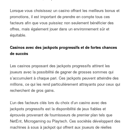
Lorsque vous choisissez un casino offrant les meilleurs bonus et
promotions, il est important de prendre en compte tous ces
facteurs afin que vous puissiez non seulement bénéficier des
offres, mais également jouer dans un environnement sûr et
équitable.
Casinos avec des jackpots progressifs et de fortes chances
de succès
Les casinos proposant des jackpots progressifs attirent les
joueurs avec la possibilité de gagner de grosses sommes qui
s’accumulent à chaque pari. Ces jackpots peuvent atteindre des
millions, ce qui les rend particulièrement attrayants pour ceux qui
recherchent de gros gains.
L’un des facteurs clés lors du choix d’un casino avec des
jackpots progressifs est la disponibilité de jeux fiables et
éprouvés provenant de fournisseurs de premier plan tels que
NetEnt, Microgaming ou Playtech. Ces sociétés développent des
machines à sous à jackpot qui offrent aux joueurs de réelles