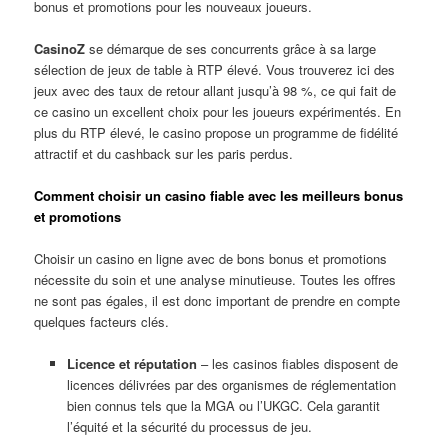
bonus et promotions pour les nouveaux joueurs.
CasinoZ
se démarque de ses concurrents grâce à sa large
sélection de jeux de table à RTP élevé. Vous trouverez ici des
jeux avec des taux de retour allant jusqu’à 98 %, ce qui fait de
ce casino un excellent choix pour les joueurs expérimentés. En
plus du RTP élevé, le casino propose un programme de fidélité
attractif et du cashback sur les paris perdus.
Comment choisir un casino fiable avec les meilleurs bonus
et promotions
Choisir un casino en ligne avec de bons bonus et promotions
nécessite du soin et une analyse minutieuse. Toutes les offres
ne sont pas égales, il est donc important de prendre en compte
quelques facteurs clés.
Licence et réputation
– les casinos fiables disposent de
licences délivrées par des organismes de réglementation
bien connus tels que la MGA ou l’UKGC. Cela garantit
l’équité et la sécurité du processus de jeu.