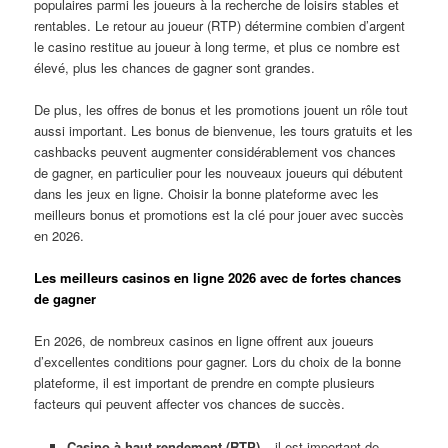
populaires parmi les joueurs à la recherche de loisirs stables et
rentables. Le retour au joueur (RTP) détermine combien d’argent
le casino restitue au joueur à long terme, et plus ce nombre est
élevé, plus les chances de gagner sont grandes.
De plus, les offres de bonus et les promotions jouent un rôle tout
aussi important. Les bonus de bienvenue, les tours gratuits et les
cashbacks peuvent augmenter considérablement vos chances
de gagner, en particulier pour les nouveaux joueurs qui débutent
dans les jeux en ligne. Choisir la bonne plateforme avec les
meilleurs bonus et promotions est la clé pour jouer avec succès
en 2026.
Les meilleurs casinos en ligne 2026 avec de fortes chances
de gagner
En 2026, de nombreux casinos en ligne offrent aux joueurs
d’excellentes conditions pour gagner. Lors du choix de la bonne
plateforme, il est important de prendre en compte plusieurs
facteurs qui peuvent affecter vos chances de succès.
Casino à haut rendement (RTP)
– il est important de