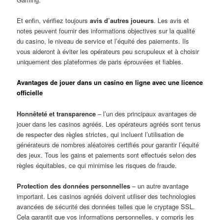
Et enfin, vérifiez toujours
avis d’autres joueurs
. Les avis et
notes peuvent fournir des informations objectives sur la qualité
du casino, le niveau de service et l’équité des paiements. Ils
vous aideront à éviter les opérateurs peu scrupuleux et à choisir
uniquement des plateformes de paris éprouvées et fiables.
Avantages de jouer dans un casino en ligne avec une licence
officielle
Honnêteté et transparence
– l’un des principaux avantages de
jouer dans les casinos agréés. Les opérateurs agréés sont tenus
de respecter des règles strictes, qui incluent l’utilisation de
générateurs de nombres aléatoires certifiés pour garantir l’équité
des jeux. Tous les gains et paiements sont effectués selon des
règles équitables, ce qui minimise les risques de fraude.
Protection des données personnelles
– un autre avantage
important. Les casinos agréés doivent utiliser des technologies
avancées de sécurité des données telles que le cryptage SSL.
Cela garantit que vos informations personnelles, y compris les