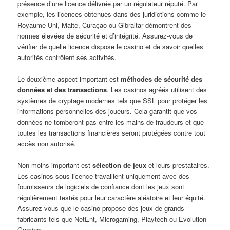
présence d’une licence délivrée par un régulateur réputé. Par
exemple, les licences obtenues dans des juridictions comme le
Royaume-Uni, Malte, Curaçao ou Gibraltar démontrent des
normes élevées de sécurité et d’intégrité. Assurez-vous de
vérifier de quelle licence dispose le casino et de savoir quelles
autorités contrôlent ses activités.
Le deuxième aspect important est
méthodes de sécurité des
données et des transactions
. Les casinos agréés utilisent des
systèmes de cryptage modernes tels que SSL pour protéger les
informations personnelles des joueurs. Cela garantit que vos
données ne tomberont pas entre les mains de fraudeurs et que
toutes les transactions financières seront protégées contre tout
accès non autorisé.
Non moins important est
sélection de jeux
et leurs prestataires.
Les casinos sous licence travaillent uniquement avec des
fournisseurs de logiciels de confiance dont les jeux sont
régulièrement testés pour leur caractère aléatoire et leur équité.
Assurez-vous que le casino propose des jeux de grands
fabricants tels que NetEnt, Microgaming, Playtech ou Evolution
Gaming.