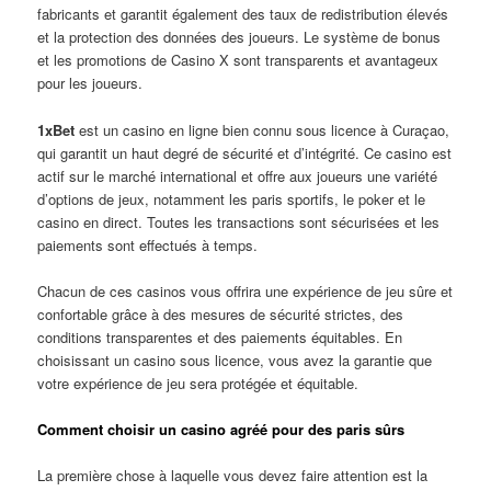
fabricants et garantit également des taux de redistribution élevés
et la protection des données des joueurs. Le système de bonus
et les promotions de Casino X sont transparents et avantageux
pour les joueurs.
1xBet
est un casino en ligne bien connu sous licence à Curaçao,
qui garantit un haut degré de sécurité et d’intégrité. Ce casino est
actif sur le marché international et offre aux joueurs une variété
d’options de jeux, notamment les paris sportifs, le poker et le
casino en direct. Toutes les transactions sont sécurisées et les
paiements sont effectués à temps.
Chacun de ces casinos vous offrira une expérience de jeu sûre et
confortable grâce à des mesures de sécurité strictes, des
conditions transparentes et des paiements équitables. En
choisissant un casino sous licence, vous avez la garantie que
votre expérience de jeu sera protégée et équitable.
Comment choisir un casino agréé pour des paris sûrs
La première chose à laquelle vous devez faire attention est la