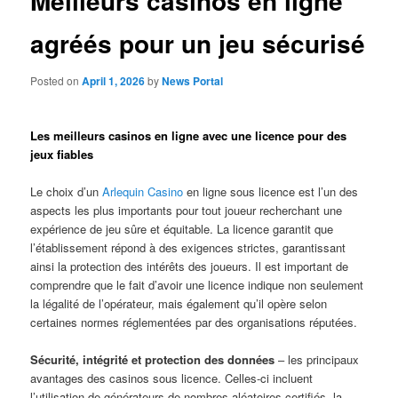
Meilleurs casinos en ligne
agréés pour un jeu sécurisé
Posted on
April 1, 2026
by
News Portal
Les meilleurs casinos en ligne avec une licence pour des
jeux fiables
Le choix d’un
Arlequin Casino
en ligne sous licence est l’un des
aspects les plus importants pour tout joueur recherchant une
expérience de jeu sûre et équitable. La licence garantit que
l’établissement répond à des exigences strictes, garantissant
ainsi la protection des intérêts des joueurs. Il est important de
comprendre que le fait d’avoir une licence indique non seulement
la légalité de l’opérateur, mais également qu’il opère selon
certaines normes réglementées par des organisations réputées.
Sécurité, intégrité et protection des données
– les principaux
avantages des casinos sous licence. Celles-ci incluent
l’utilisation de générateurs de nombres aléatoires certifiés, la