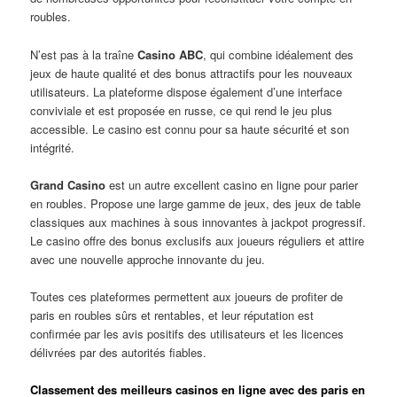
roubles.
N’est pas à la traîne
Casino ABC
, qui combine idéalement des
jeux de haute qualité et des bonus attractifs pour les nouveaux
utilisateurs. La plateforme dispose également d’une interface
conviviale et est proposée en russe, ce qui rend le jeu plus
accessible. Le casino est connu pour sa haute sécurité et son
intégrité.
Grand Casino
est un autre excellent casino en ligne pour parier
en roubles. Propose une large gamme de jeux, des jeux de table
classiques aux machines à sous innovantes à jackpot progressif.
Le casino offre des bonus exclusifs aux joueurs réguliers et attire
avec une nouvelle approche innovante du jeu.
Toutes ces plateformes permettent aux joueurs de profiter de
paris en roubles sûrs et rentables, et leur réputation est
confirmée par les avis positifs des utilisateurs et les licences
délivrées par des autorités fiables.
Classement des meilleurs casinos en ligne avec des paris en