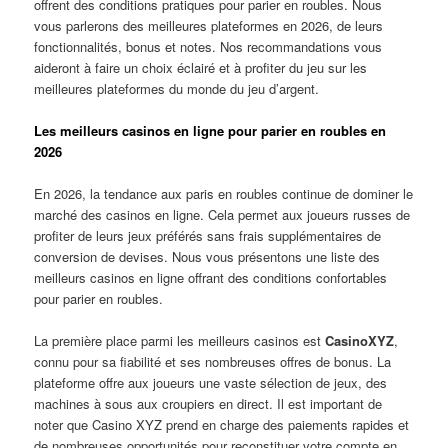
offrent des conditions pratiques pour parier en roubles. Nous
vous parlerons des meilleures plateformes en 2026, de leurs
fonctionnalités, bonus et notes. Nos recommandations vous
aideront à faire un choix éclairé et à profiter du jeu sur les
meilleures plateformes du monde du jeu d’argent.
Les meilleurs casinos en ligne pour parier en roubles en
2026
En 2026, la tendance aux paris en roubles continue de dominer le
marché des casinos en ligne. Cela permet aux joueurs russes de
profiter de leurs jeux préférés sans frais supplémentaires de
conversion de devises. Nous vous présentons une liste des
meilleurs casinos en ligne offrant des conditions confortables
pour parier en roubles.
La première place parmi les meilleurs casinos est
CasinoXYZ
,
connu pour sa fiabilité et ses nombreuses offres de bonus. La
plateforme offre aux joueurs une vaste sélection de jeux, des
machines à sous aux croupiers en direct. Il est important de
noter que Casino XYZ prend en charge des paiements rapides et
de nombreuses opportunités pour reconstituer votre compte en