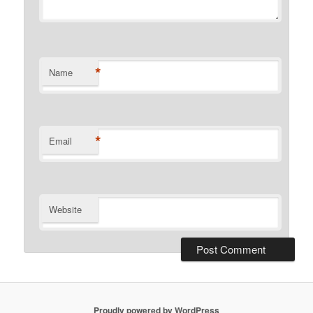
*
Name
*
Email
Website
Proudly powered by WordPress