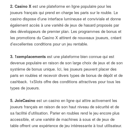
2. Casino X
est une plateforme en ligne populaire pour les
joueurs français qui prend en charge les paris sur le rouble. Le
casino dispose d’une interface lumineuse et conviviale et donne
également accès à une variété de jeux de hasard proposés par
des développeurs de premier plan. Les programmes de bonus et
les promotions du Casino X attirent de nouveaux joueurs, créant
d’excellentes conditions pour un jeu rentable.
3. 1xemplacements
est une plateforme bien connue qui est
devenue populaire en raison de son large choix de jeux et de son
système de bonus unique. Ici, les joueurs peuvent placer des
paris en roubles et recevoir divers types de bonus de dépôt et de
cashback. 1xSlots offre des conditions attractives pour tous les
types de joueurs.
5. JoieCasino
est un casino en ligne qui attire activement les
joueurs français en raison de son haut niveau de sécurité et de
sa facilité d’utilisation. Parier en roubles rend le jeu encore plus
accessible, et une variété de machines à sous et de jeux de
table offrent une expérience de jeu intéressante à tout utilisateur.