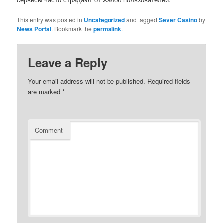
This entry was posted in
Uncategorized
and tagged
Sever Casino
by
News Portal
. Bookmark the
permalink
.
Leave a Reply
Your email address will not be published.
Required fields
are marked
*
Comment