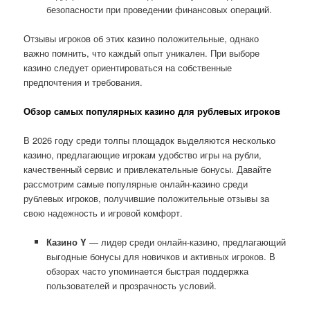
безопасности при проведении финансовых операций.
Отзывы игроков об этих казино положительные, однако
важно помнить, что каждый опыт уникален. При выборе
казино следует ориентироваться на собственные
предпочтения и требования.
Обзор самых популярных казино для рублевых игроков
В 2026 году среди толпы площадок выделяются несколько
казино, предлагающие игрокам удобство игры на рубли,
качественный сервис и привлекательные бонусы. Давайте
рассмотрим самые популярные онлайн-казино среди
рублевых игроков, получившие положительные отзывы за
свою надежность и игровой комфорт.
Казино Y
— лидер среди онлайн-казино, предлагающий
выгодные бонусы для новичков и активных игроков. В
обзорах часто упоминается быстрая поддержка
пользователей и прозрачность условий.