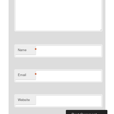
*
Name
*
Email
Website