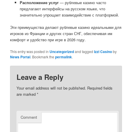
Расположение услуг
— рублевые казино часто
предлагают интерфейсы на русском языке, что
значительно упрощает взаимодействие с платформой.
Эти преимущества делают рублевые казино идеальными для
игроков из Франции и других стран СНГ, обеспечивая им
комфорт и удобство при игре в 2026 году.
This entry was posted in
Uncategorized
and tagged
Izzi Casino
by
News Portal
. Bookmark the
permalink
.
Leave a Reply
Your email address will not be published.
Required fields
are marked
*
Comment