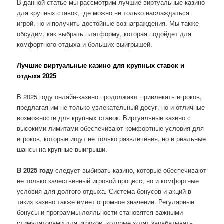
В данной статье мы рассмотрим лучшие виртуальные казино
для крупных ставок, где можно не только наслаждаться
игрой, но и получить достойные вознаграждения. Мы также
обсудим, как выбрать платформу, которая подойдет для
комфортного отдыха и больших выигрышей.
Лучшие виртуальные казино для крупных ставок и
отдыха 2025
В 2025 году онлайн-казино продолжают привлекать игроков,
предлагая им не только увлекательный досуг, но и отличные
возможности для крупных ставок. Виртуальные казино с
высокими лимитами обеспечивают комфортные условия для
игроков, которые ищут не только развлечения, но и реальные
шансы на крупные выигрыши.
В 2025 году
следует выбирать казино, которые обеспечивают
не только качественный игровой процесс, но и комфортные
условия для долгого отдыха. Система бонусов и акций в
таких казино также имеет огромное значение. Регулярные
бонусы и программы лояльности становятся важными
стимуляторами для игроков, которые хотят зарабатывать