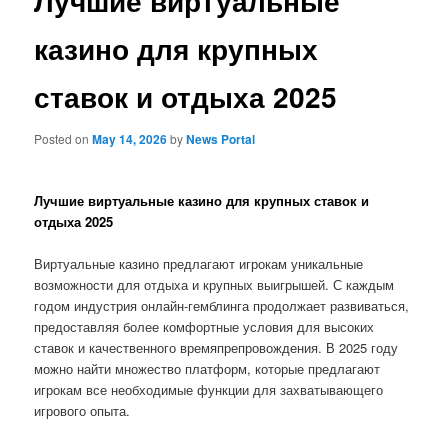
Лучшие виртуальные
казино для крупных
ставок и отдыха 2025
Posted on
May 14, 2026
by
News Portal
Лучшие виртуальные казино для крупных ставок и
отдыха 2025
Виртуальные казино предлагают игрокам уникальные
возможности для отдыха и крупных выигрышей. С каждым
годом индустрия онлайн-гемблинга продолжает развиваться,
предоставляя более комфортные условия для высоких
ставок и качественного времяпрепровождения. В 2025 году
можно найти множество платформ, которые предлагают
игрокам все необходимые функции для захватывающего
игрового опыта.