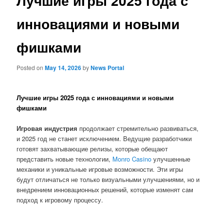
Лучшие игры 2025 года с
инновациями и новыми
фишками
Posted on
May 14, 2026
by
News Portal
Лучшие игры 2025 года с инновациями и новыми
фишками
Игровая индустрия
продолжает стремительно развиваться,
и 2025 год не станет исключением. Ведущие разработчики
готовят захватывающие релизы, которые обещают
представить новые технологии,
Monro Casino
улучшенные
механики и уникальные игровые возможности. Эти игры
будут отличаться не только визуальными улучшениями, но и
внедрением инновационных решений, которые изменят сам
подход к игровому процессу.