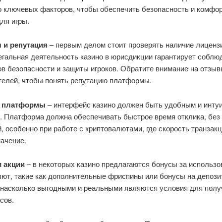
о ключевых факторов, чтобы обеспечить безопасность и комфо
ля игры.
 и репутация
– первым делом стоит проверять наличие лиценз
егальная деятельность казино в юрисдикции гарантирует соблю
в безопасности и защиты игроков. Обратите внимание на отзыв
телей, чтобы понять репутацию платформы.
о платформы
– интерфейс казино должен быть удобным и инту
. Платформа должна обеспечивать быстрое время отклика, без 
, особенно при работе с криптовалютами, где скорость транзак
ачение.
 акции
– в некоторых казино предлагаются бонусы за использо
лют, такие как дополнительные фриспины или бонусы на депози
 насколько выгодными и реальными являются условия для полу
сов.