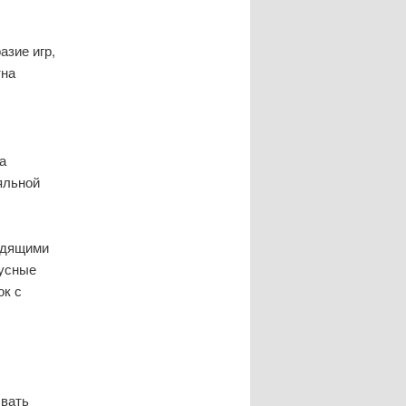
азие игр,
тна
а
яльной
ходящими
нусные
ок с
ывать