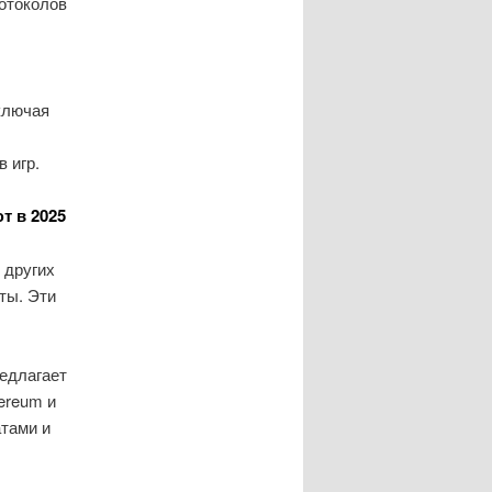
отоколов
ключая
 игр.
т в 2025
 других
ты. Эти
едлагает
hereum и
тами и