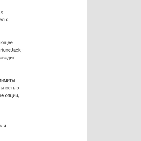
ых
ел с
гающее
rtuneJack
роводит
 лимиты
льностью
е опции,
ь и