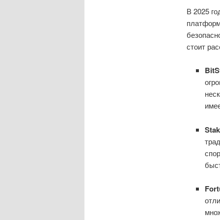
В 2025 г
платфор
безопасно
стоит рас
BitS
огр
неск
име
Sta
трад
спо
быст
For
отл
множ