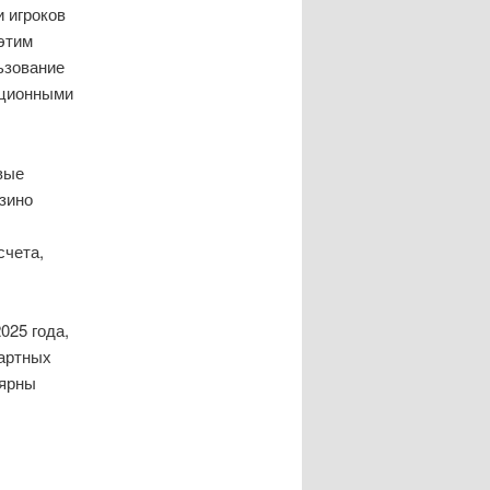
 игроков
этим
ьзование
иционными
.
вые
зино
счета,
025 года,
зартных
лярны