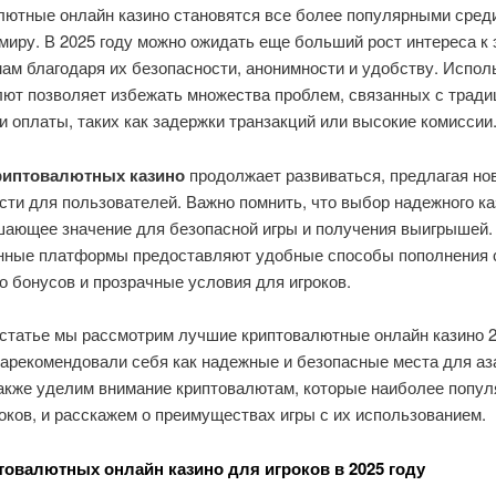
лютные онлайн казино становятся все более популярными среди
миру. В 2025 году можно ожидать еще больший рост интереса к 
ам благодаря их безопасности, анонимности и удобству. Испол
лют позволяет избежать множества проблем, связанных с трад
 оплаты, таких как задержки транзакций или высокие комиссии
риптовалютных казино
продолжает развиваться, предлагая но
сти для пользователей. Важно помнить, что выбор надежного ка
шающее значение для безопасной игры и получения выигрышей.
нные платформы предоставляют удобные способы пополнения 
 бонусов и прозрачные условия для игроков.
 статье мы рассмотрим лучшие криптовалютные онлайн казино 2
зарекомендовали себя как надежные и безопасные места для а
также уделим внимание криптовалютам, которые наиболее попу
оков, и расскажем о преимуществах игры с их использованием.
товалютных онлайн казино для игроков в 2025 году