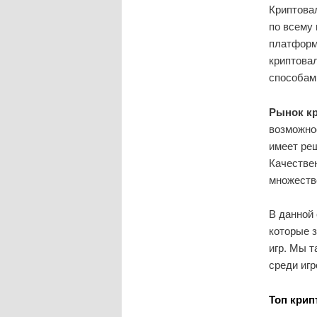
Криптова
по всему 
платформ
криптова
способами
Рынок к
возможно
имеет ре
Качестве
множество
В данной
которые 
игр. Мы 
среди игр
Топ крип