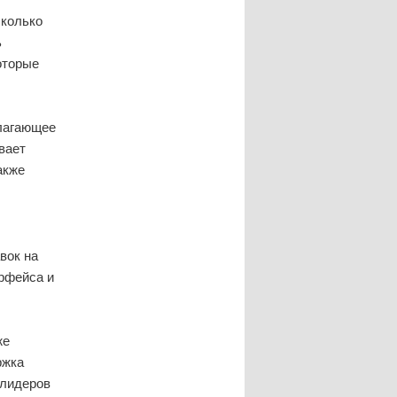
сколько
ь
оторые
длагающее
вает
акже
вок на
рфейса и
же
ржка
 лидеров