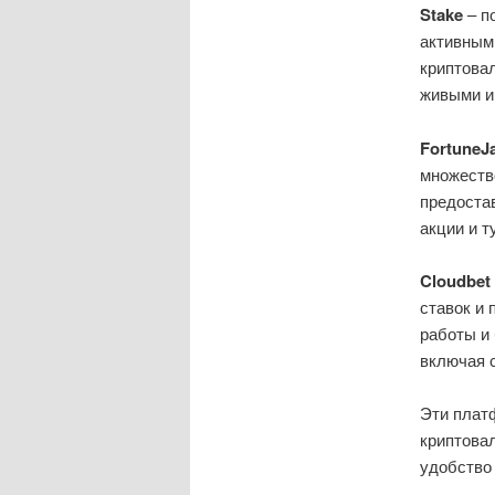
Stake
– п
активным
криптовал
живыми и
FortuneJ
множество
предоста
акции и т
Cloudbet
ставок и
работы и
включая с
Эти плат
криптовал
удобство 