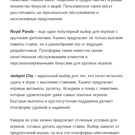
множество бонусов и акций. Пользователи также могут
рассчитывать на персональное обслуживание и
эксклюзивные предложения.
Royal Panda
– еще один популярный выбор для игроков с
крупными депозитами. Казино предлагает не только высокие
лимиты ставок, но и разнообразие игр от ведущих
разработчиков. Платформа также известна своим
качественным обслуживанием клиентов и
персонализированными бонусами для крупных игроков.
Jackpot City
– идеальный выбор для тех, кто хочет испытать
удачу в играх с высокими ставками. Казино предлагает
игровые автоматы, рулетку, блэкджек и покер с лимитами,
которые удовлетворят даже самых опытных игроков.
Быстрые выплаты и круглосуточная поддержка делают
платформу удобной и надежной.
Каждое из этих казино предлагает отличные условия для
игроков, готовых делать крупные ставки. Выбор зависит от
предпочтений игрока, но все эти платформы обеспечивают