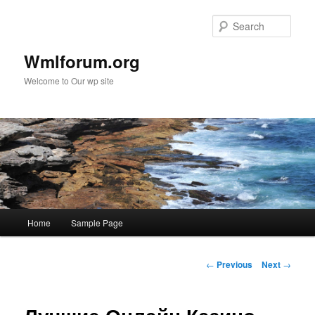
Sear
Wmlforum.org
Welcome to Our wp site
Main
Home
Sample Page
Skip
menu
to
Post
←
Previous
Next
→
navigation
primary
content