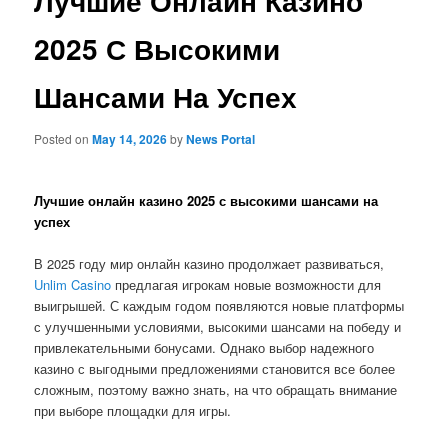
Лучшие Онлайн Казино
2025 С Высокими
Шансами На Успех
Posted on
May 14, 2026
by
News Portal
Лучшие онлайн казино 2025 с высокими шансами на
успех
В 2025 году мир онлайн казино продолжает развиваться,
Unlim Casino
предлагая игрокам новые возможности для
выигрышей. С каждым годом появляются новые платформы
с улучшенными условиями, высокими шансами на победу и
привлекательными бонусами. Однако выбор надежного
казино с выгодными предложениями становится все более
сложным, поэтому важно знать, на что обращать внимание
при выборе площадки для игры.