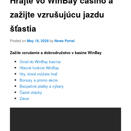
Hrajte vo WinBay casino a
zažijte vzrušujúcu jazdu
šťastia
Posted on
May 16, 2026
by
News Portal
Zažite vzrušenie a dobrodružstvo v kasíne WinBay
Úvod do WinBay kasína
Hlavné funkcie WinBay
Hry, ktoré môžete hrať
Bonusy a promo akcie
Bezpečné platby a výbery
Časté otázky
Záver