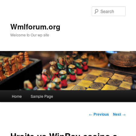
Sear
Wmlforum.org
Welcome to Our wp site
Main
Home
Sample Page
Skip
menu
to
Post
←
Previous
Next
→
navigation
primary
content