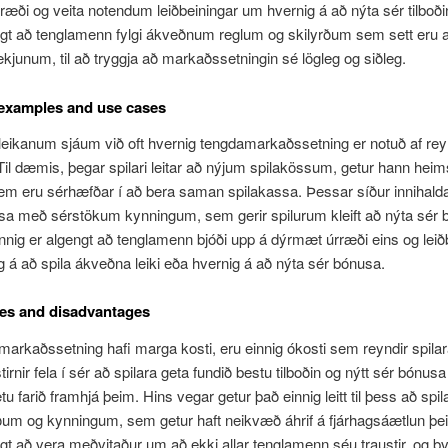
æði og veita notendum leiðbeiningar um hvernig á að nýta sér tilboði
gt að tenglamenn fylgi ákveðnum reglum og skilyrðum sem sett eru a
tækjunum, til að tryggja að markaðssetningin sé lögleg og siðleg.
 examples and use cases
uleikanum sjáum við oft hvernig tengdamarkaðssetning er notuð af r
Til dæmis, þegar spilari leitar að nýjum spilakössum, getur hann heim
em eru sérhæfðar í að bera saman spilakassa. Þessar síður innihalda 
sa með sérstökum kynningum, sem gerir spilurum kleift að nýta sér 
Einnig er algengt að tenglamenn bjóði upp á dýrmæt úrræði eins og leið
 á að spila ákveðna leiki eða hvernig á að nýta sér bónusa.
es and disadvantages
arkaðssetning hafi marga kosti, eru einnig ókosti sem reyndir spilar
tirnir fela í sér að spilara geta fundið bestu tilboðin og nýtt sér bónus
u farið framhjá þeim. Hins vegar getur það einnig leitt til þess að spila
oðum og kynningum, sem getur haft neikvæð áhrif á fjárhagsáætlun þei
gt að vera meðvitaður um að ekki allar tenglamenn séu traustir, og þv