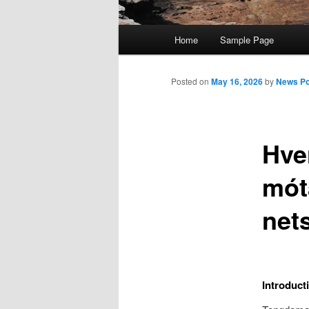
Main
Home
Sample Page
Skip
menu
to
Posted on
May 16, 2026
by
News Po
primary
Hve
content
mót
net
Introduct