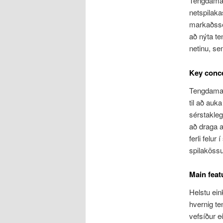
Tengdamark
netspilaka
markaðsset
að nýta te
netinu, se
Key conc
Tengdamark
til að auk
sérstakle
að draga a
ferli felur
spilakössu
Main feat
Helstu ein
hvernig te
vefsíður e