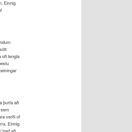
n. Einnig
f
eyndum
sótt
oft tengla
bestu
beiningar
a þurfa að
a sem
ra verði of
rra. Einnig
í þarf að