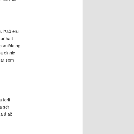
r. Það eru
ur haft
agsmiðla og
a einnig
þar sem
 ferli
a sér
na á að