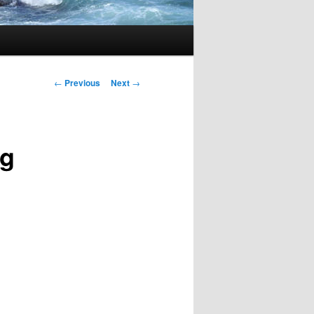
Post
←
Previous
Next
→
navigation
ng