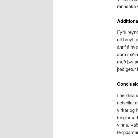
rannsaka v
Additiona
Fyrir reyn
oft breyti
áhrif á hv
aðra miðla
með því að
það getur 
Conclusi
Í heildina
netspilaka
virkar og 
tenglamark
vinna. Það
tengdamark