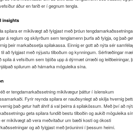
efsíður áður en farið er í gegnum tengla.
l insights
da spilara er mikilvægt að fylgjast með þróun tengdamarkaðssetninga
ngar á reglum og skilyrðum sem tenglamenn þurfa að fylgja, og það get
ernig þeir markaðssetja spilakassa. Einnig er gott að nýta sér samfél
 til að fylgjast með nýjustu tilboðum og kynningum. Sérfræðingar mæl
 spila á vefsíðum sem bjóða upp á dýrmæt úrræði og leiðbeiningar, 
hjálpað spilurum að hámarka möguleika sína.
on
 séð er tengdamarkaðssetning mikilvægur þáttur í íslenskum
ssamarkaði. Fyrir reynda spilara er nauðsynlegt að skilja hvernig þetta
hvernig það getur haft áhrif á val þeirra á spilakössum. Með því að nýt
aðssetningu geta spilara fundið bestu tilboðin og aukið möguleika sí
 er mikilvægt að vera meðvitaður um bæði kosti og ókosti
aðssetningar og að fylgjast með þróuninni í þessum heimi.