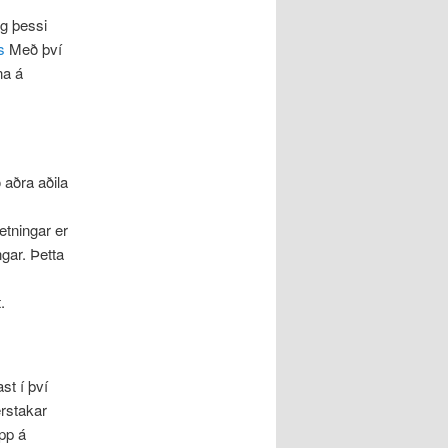
ig þessi
s
Með því
na á
 aðra aðila
tningar er
ngar. Þetta
.
st í því
érstakar
pp á