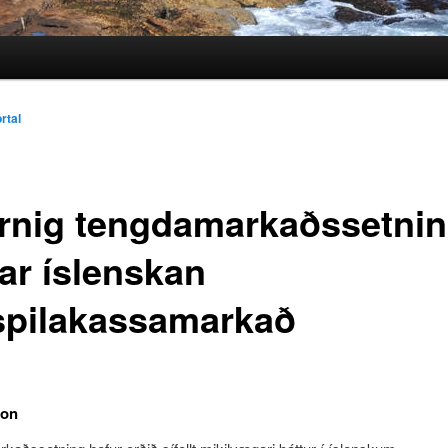
rtal
rnig tengdamarkaðssetni
ar íslenskan
spilakassamarkað
ion