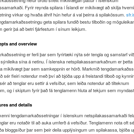
aðssetning hefur orðið sífellt mikilvægari þáttur í íslenskum
ssamarkaði. Fyrir reynda spilara í Íslandi er mikilvægt að skilja hvern
ning virkar og hvaða áhrif hún hefur á val þeirra á spilakössum.
sfr.i
ngdamarkaðssetningu geta spilara fundið bestu tilboðin og möguleika
m gerir þá að betri fjárfestum í sínum leikjum.
epts and overview
aðssetning er ferli þar sem fyrirtæki nýta sér tengla og samstarf við
a sýnileika sína á netinu. Í íslenska netspilakassamarkaðnum er þetta
ga mikilvægt þar sem samkeppnin er hörð. Markmið tengdamarkaðsse
ð sér fleiri notendur með því að bjóða upp á freistandi tilboð og kynni
 í sér að tenglar eru settir á vefsíður, sem leiða notendur að tilteknum
m, og í skiptum fyrir það fá tenglamenn hluta af tekjum sem myndast
ures and details
kenni tengdamarkaðssetningar í íslenskum netspilakassamarkaði fela
nglar eru notaðir til að auka umferð á vefsíður. Tenglamenn nota oft s
ða bloggsíður þar sem þeir deila upplýsingum um spilakassa, bjóða u