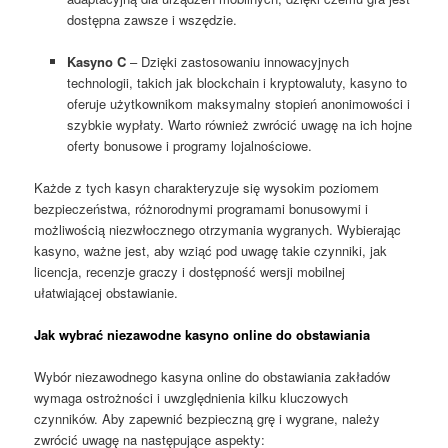
dostępna zawsze i wszędzie.
Kasyno C
– Dzięki zastosowaniu innowacyjnych
technologii, takich jak blockchain i kryptowaluty, kasyno to
oferuje użytkownikom maksymalny stopień anonimowości i
szybkie wypłaty. Warto również zwrócić uwagę na ich hojne
oferty bonusowe i programy lojalnościowe.
Każde z tych kasyn charakteryzuje się wysokim poziomem
bezpieczeństwa, różnorodnymi programami bonusowymi i
możliwością niezwłocznego otrzymania wygranych. Wybierając
kasyno, ważne jest, aby wziąć pod uwagę takie czynniki, jak
licencja, recenzje graczy i dostępność wersji mobilnej
ułatwiającej obstawianie.
Jak wybrać niezawodne kasyno online do obstawiania
Wybór niezawodnego kasyna online do obstawiania zakładów
wymaga ostrożności i uwzględnienia kilku kluczowych
czynników. Aby zapewnić bezpieczną grę i wygrane, należy
zwrócić uwagę na następujące aspekty: