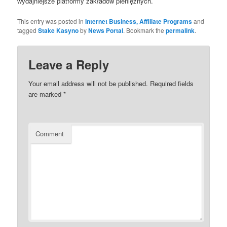
wydajniejsze platformy zakładów pieniężnych.
This entry was posted in
Internet Business, Affiliate Programs
and
tagged
Stake Kasyno
by
News Portal
. Bookmark the
permalink
.
Leave a Reply
Your email address will not be published.
Required fields
are marked
*
Comment