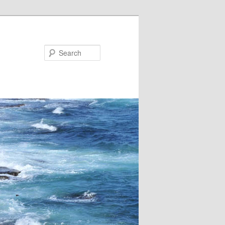
Search