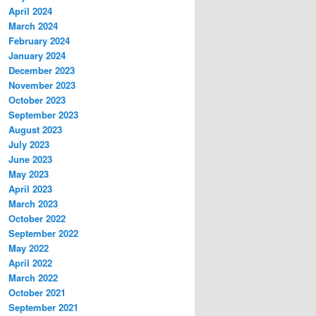
April 2024
March 2024
February 2024
January 2024
December 2023
November 2023
October 2023
September 2023
August 2023
July 2023
June 2023
May 2023
April 2023
March 2023
October 2022
September 2022
May 2022
April 2022
March 2022
October 2021
September 2021