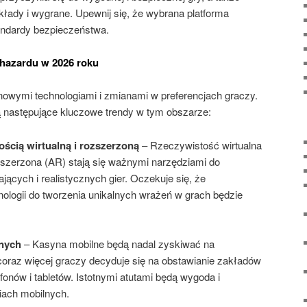
łady i wygrane. Upewnij się, że wybrana platforma
andardy bezpieczeństwa.
hazardu w 2026 roku
nowymi technologiami i zmianami w preferencjach graczy.
 następujące kluczowe trendy w tym obszarze:
ością wirtualną i rozszerzoną
– Rzeczywistość wirtualna
zszerzona (AR) stają się ważnymi narzędziami do
ających i realistycznych gier. Oczekuje się, że
nologii do tworzenia unikalnych wrażeń w grach będzie
nych
– Kasyna mobilne będą nadal zyskiwać na
coraz więcej graczy decyduje się na obstawianie zakładów
onów i tabletów. Istotnymi atutami będą wygoda i
iach mobilnych.