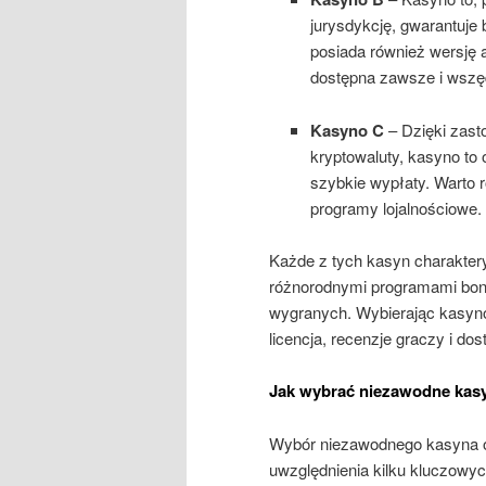
jurysdykcję, gwarantuje 
posiada również wersję 
dostępna zawsze i wszę
Kasyno C
– Dzięki zasto
kryptowaluty, kasyno to
szybkie wypłaty. Warto 
programy lojalnościowe.
Każde z tych kasyn charakte
różnorodnymi programami bon
wygranych. Wybierając kasyno,
licencja, recenzje graczy i dos
Jak wybrać niezawodne kasy
Wybór niezawodnego kasyna o
uwzględnienia kilku kluczowy