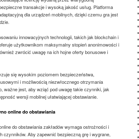
bezpieczne transakcje i wysoką jakość usług. Platforma
adaptacyjną dla urządzeń mobilnych, dzięki czemu gra jest
dzie.
sowaniu innowacyjnych technologii, takich jak blockchain i
 oferuje użytkownikom maksymalny stopień anonimowości i
również zwrócić uwagę na ich hojne oferty bonusowe i
ryzuje się wysokim poziomem bezpieczeństwa,
usowymi i możliwością niezwłocznego otrzymania
 ważne jest, aby wziąć pod uwagę takie czynniki, jak
tępność wersji mobilnej ułatwiającej obstawianie.
no online do obstawiania
nline do obstawiania zakładów wymaga ostrożności i
ch czynników. Aby zapewnić bezpieczną grę i wygrane,