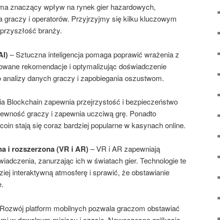
 ma znaczący wpływ na rynek gier hazardowych,
a graczy i operatorów. Przyjrzyjmy się kilku kluczowym
 przyszłość branży.
AI)
– Sztuczna inteligencja pomaga poprawić wrażenia z
zowane rekomendacje i optymalizując doświadczenie
do analizy danych graczy i zapobiegania oszustwom.
a Blockchain zapewnia przejrzystość i bezpieczeństwo
 pewność graczy i zapewnia uczciwą grę. Ponadto
tcoin stają się coraz bardziej popularne w kasynach online.
a i rozszerzona (VR i AR)
– VR i AR zapewniają
adczenia, zanurzając ich w światach gier. Technologie te
ej interaktywną atmosferę i sprawić, że obstawianie
.
Rozwój platform mobilnych pozwala graczom obstawiać
rami w dowolnym miejscu i czasie. Nowoczesne aplikacje