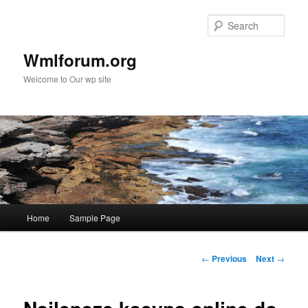
Sear
Wmlforum.org
Welcome to Our wp site
Main
Home
Sample Page
Skip
menu
to
Post
←
Previous
Next
→
navigation
primary
content