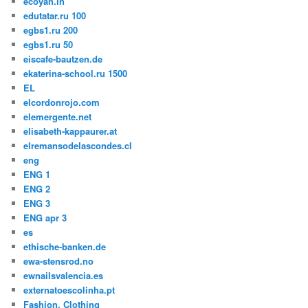
ecoyan.in
edutatar.ru 100
egbs1.ru 200
egbs1.ru 50
eiscafe-bautzen.de
ekaterina-school.ru 1500
EL
elcordonrojo.com
elemergente.net
elisabeth-kappaurer.at
elremansodelascondes.cl
eng
ENG 1
ENG 2
ENG 3
ENG apr 3
es
ethische-banken.de
ewa-stensrod.no
ewnailsvalencia.es
externatoescolinha.pt
Fashion, Clothing