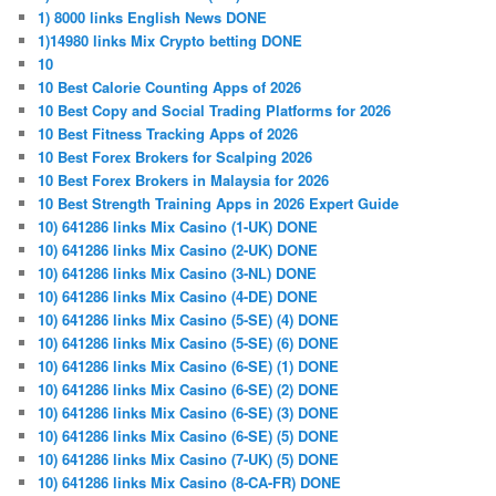
1) 8000 links English News DONE
1)14980 links Mix Crypto betting DONE
10
10 Best Calorie Counting Apps of 2026
10 Best Copy and Social Trading Platforms for 2026
10 Best Fitness Tracking Apps of 2026
10 Best Forex Brokers for Scalping 2026
10 Best Forex Brokers in Malaysia for 2026
10 Best Strength Training Apps in 2026 Expert Guide
10) 641286 links Mix Casino (1-UK) DONE
10) 641286 links Mix Casino (2-UK) DONE
10) 641286 links Mix Casino (3-NL) DONE
10) 641286 links Mix Casino (4-DE) DONE
10) 641286 links Mix Casino (5-SE) (4) DONE
10) 641286 links Mix Casino (5-SE) (6) DONE
10) 641286 links Mix Casino (6-SE) (1) DONE
10) 641286 links Mix Casino (6-SE) (2) DONE
10) 641286 links Mix Casino (6-SE) (3) DONE
10) 641286 links Mix Casino (6-SE) (5) DONE
10) 641286 links Mix Casino (7-UK) (5) DONE
10) 641286 links Mix Casino (8-CA-FR) DONE