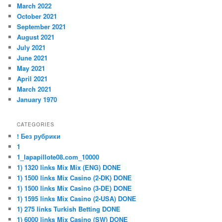
March 2022
October 2021
September 2021
August 2021
July 2021
June 2021
May 2021
April 2021
March 2021
January 1970
CATEGORIES
! Без рубрики
1
1_lapapillote08.com_10000
1) 1320 links Mix Mix (ENG) DONE
1) 1500 links Mix Casino (2-DK) DONE
1) 1500 links Mix Casino (3-DE) DONE
1) 1595 links Mix Casino (2-USA) DONE
1) 275 links Turkish Betting DONE
1) 6000 links Mix Casino (SW) DONE