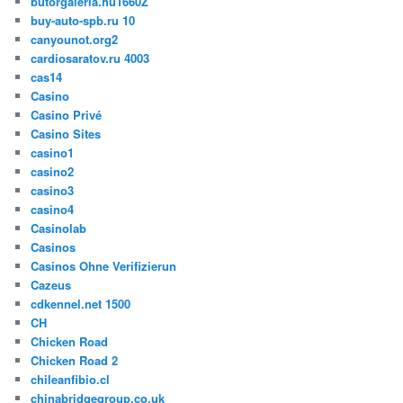
butorgaleria.hu1660Z
buy-auto-spb.ru 10
canyounot.org2
cardiosaratov.ru 4003
cas14
Casino
Casino Privé
Casino Sites
casino1
casino2
casino3
casino4
Casinolab
Casinos
Casinos Ohne Verifizierun
Cazeus
cdkennel.net 1500
CH
Chicken Road
Chicken Road 2
chileanfibio.cl
chinabridgegroup.co.uk