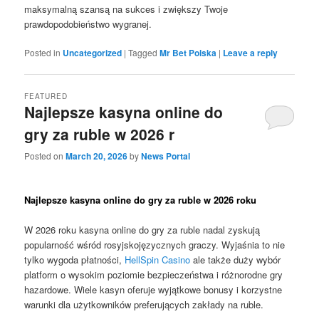
maksymalną szansą na sukces i zwiększy Twoje
prawdopodobieństwo wygranej.
Posted in
Uncategorized
|
Tagged
Mr Bet Polska
|
Leave a reply
FEATURED
Najlepsze kasyna online do
gry za ruble w 2026 r
Posted on
March 20, 2026
by
News Portal
Najlepsze kasyna online do gry za ruble w 2026 roku
W 2026 roku kasyna online do gry za ruble nadal zyskują
popularność wśród rosyjskojęzycznych graczy. Wyjaśnia to nie
tylko wygoda płatności,
HellSpin Casino
ale także duży wybór
platform o wysokim poziomie bezpieczeństwa i różnorodne gry
hazardowe. Wiele kasyn oferuje wyjątkowe bonusy i korzystne
warunki dla użytkowników preferujących zakłady na ruble.