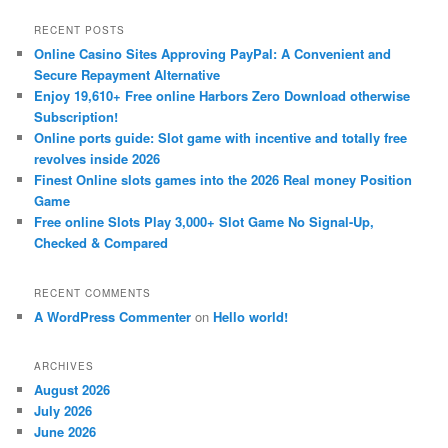
a
r
RECENT POSTS
c
Online Casino Sites Approving PayPal: A Convenient and
h
Secure Repayment Alternative
Enjoy 19,610+ Free online Harbors Zero Download otherwise
Subscription!
Online ports guide: Slot game with incentive and totally free
revolves inside 2026
Finest Online slots games into the 2026 Real money Position
Game
Free online Slots Play 3,000+ Slot Game No Signal-Up,
Checked & Compared
RECENT COMMENTS
A WordPress Commenter
on
Hello world!
ARCHIVES
August 2026
July 2026
June 2026