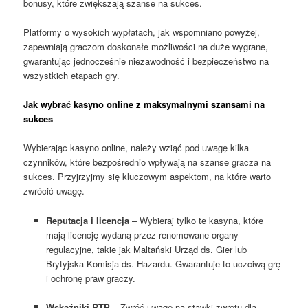
bonusy, które zwiększają szanse na sukces.
Platformy o wysokich wypłatach, jak wspomniano powyżej,
zapewniają graczom doskonałe możliwości na duże wygrane,
gwarantując jednocześnie niezawodność i bezpieczeństwo na
wszystkich etapach gry.
Jak wybrać kasyno online z maksymalnymi szansami na
sukces
Wybierając kasyno online, należy wziąć pod uwagę kilka
czynników, które bezpośrednio wpływają na szanse gracza na
sukces. Przyjrzyjmy się kluczowym aspektom, na które warto
zwrócić uwagę.
Reputacja i licencja
– Wybieraj tylko te kasyna, które
mają licencję wydaną przez renomowane organy
regulacyjne, takie jak Maltański Urząd ds. Gier lub
Brytyjska Komisja ds. Hazardu. Gwarantuje to uczciwą grę
i ochronę praw graczy.
Wskaźniki RTP
– Zwróć uwagę na stawki zwrotu dla