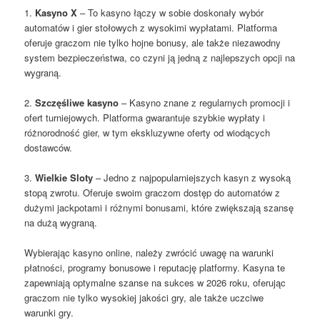
1.
Kasyno X
– To kasyno łączy w sobie doskonały wybór
automatów i gier stołowych z wysokimi wypłatami. Platforma
oferuje graczom nie tylko hojne bonusy, ale także niezawodny
system bezpieczeństwa, co czyni ją jedną z najlepszych opcji na
wygraną.
2.
Szczęśliwe kasyno
– Kasyno znane z regularnych promocji i
ofert turniejowych. Platforma gwarantuje szybkie wypłaty i
różnorodność gier, w tym ekskluzywne oferty od wiodących
dostawców.
3.
Wielkie Sloty
– Jedno z najpopularniejszych kasyn z wysoką
stopą zwrotu. Oferuje swoim graczom dostęp do automatów z
dużymi jackpotami i różnymi bonusami, które zwiększają szansę
na dużą wygraną.
Wybierając kasyno online, należy zwrócić uwagę na warunki
płatności, programy bonusowe i reputację platformy. Kasyna te
zapewniają optymalne szanse na sukces w 2026 roku, oferując
graczom nie tylko wysokiej jakości gry, ale także uczciwe
warunki gry.