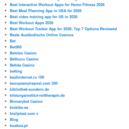
Best Interactive Workout Apps for Home Fitness 2026
Best Meal Planning App in USA for 2026
Best video training app for US in 2026
Best Workout Apps 2026
Best Workout Tracker App for 2026: Top 7 Options Reviewed
Beste Ausländische Online Casinos
Bet
Bet365
Betcleo Casino
Betfouru Casino
Betida Casino
betting
bezhinternat.ru 100
bezopasnyirepost.com 200
bibliothek-sundern.de
bildungsinstitut-reittherapie.de
Binnarybet Casino
biobike.es
bisilplast.com c
Blog
boaboa.pt