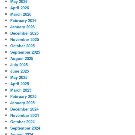
May 2026
April 2026
March 2026
February 2026
January 2026
December 2025
November 2025
October 2025
September 2025
August 2025
July 2025
June 2025
May 2025
April 2025
March 2025
February 2025
January 2025
December 2024
November 2024
October 2024
September 2024
August 2024