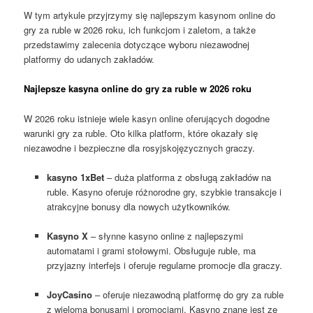
W tym artykule przyjrzymy się najlepszym kasynom online do
gry za ruble w 2026 roku, ich funkcjom i zaletom, a także
przedstawimy zalecenia dotyczące wyboru niezawodnej
platformy do udanych zakładów.
Najlepsze kasyna online do gry za ruble w 2026 roku
W 2026 roku istnieje wiele kasyn online oferujących dogodne
warunki gry za ruble. Oto kilka platform, które okazały się
niezawodne i bezpieczne dla rosyjskojęzycznych graczy.
kasyno 1xBet
– duża platforma z obsługą zakładów na
ruble. Kasyno oferuje różnorodne gry, szybkie transakcje i
atrakcyjne bonusy dla nowych użytkowników.
Kasyno X
– słynne kasyno online z najlepszymi
automatami i grami stołowymi. Obsługuje ruble, ma
przyjazny interfejs i oferuje regularne promocje dla graczy.
JoyCasino
– oferuje niezawodną platformę do gry za ruble
z wieloma bonusami i promocjami. Kasyno znane jest ze