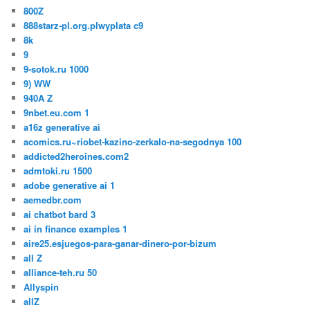
800Z
888starz-pl.org.plwyplata c9
8k
9
9-sotok.ru 1000
9) WW
940A Z
9nbet.eu.com 1
a16z generative ai
acomics.ru~riobet-kazino-zerkalo-na-segodnya 100
addicted2heroines.com2
admtoki.ru 1500
adobe generative ai 1
aemedbr.com
ai chatbot bard 3
ai in finance examples 1
aire25.esjuegos-para-ganar-dinero-por-bizum
all Z
alliance-teh.ru 50
Allyspin
allZ