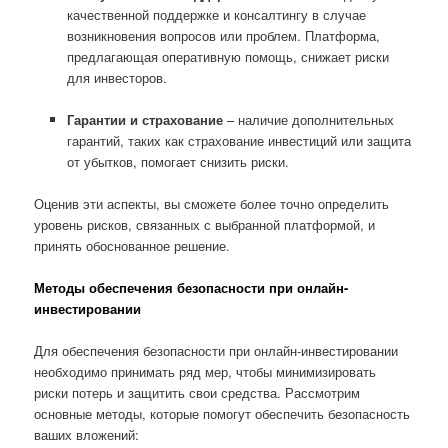
качественной поддержке и консалтингу в случае
возникновения вопросов или проблем. Платформа,
предлагающая оперативную помощь, снижает риски
для инвесторов.
Гарантии и страхование
– наличие дополнительных
гарантий, таких как страхование инвестиций или защита
от убытков, помогает снизить риски.
Оценив эти аспекты, вы сможете более точно определить
уровень рисков, связанных с выбранной платформой, и
принять обоснованное решение.
Методы обеспечения безопасности при онлайн-
инвестировании
Для обеспечения безопасности при онлайн-инвестировании
необходимо принимать ряд мер, чтобы минимизировать
риски потерь и защитить свои средства. Рассмотрим
основные методы, которые помогут обеспечить безопасность
ваших вложений: