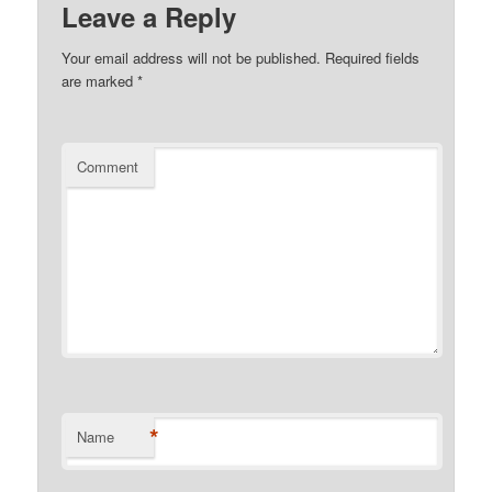
Leave a Reply
Your email address will not be published.
Required fields
are marked
*
Comment
*
Name