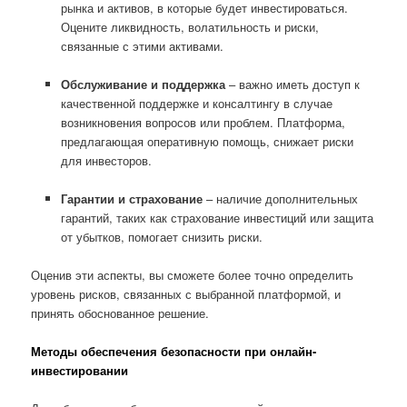
рынка и активов, в которые будет инвестироваться.
Оцените ликвидность, волатильность и риски,
связанные с этими активами.
Обслуживание и поддержка
– важно иметь доступ к
качественной поддержке и консалтингу в случае
возникновения вопросов или проблем. Платформа,
предлагающая оперативную помощь, снижает риски
для инвесторов.
Гарантии и страхование
– наличие дополнительных
гарантий, таких как страхование инвестиций или защита
от убытков, помогает снизить риски.
Оценив эти аспекты, вы сможете более точно определить
уровень рисков, связанных с выбранной платформой, и
принять обоснованное решение.
Методы обеспечения безопасности при онлайн-
инвестировании