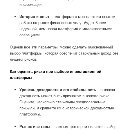
информации.
История и опыт
– платформа с многолетним опытом
работы на рынке финансовых услуг будет более
надежной, чем новая платформа с малоизвестными
операциями.
Оценив все эти параметры, можно сделать обоснованный
выбор платформы, которая обеспечит стабильный доход без
лишних рисков.
Как оценить риски при выборе инвестиционной
платформы
Уровень доходности и его стабильность
– высокая
доходность может быть признаком высокого риска.
Оцените, насколько стабильны предполагаемые
прибыли, и сравните их с исторической доходностью
платформы.
Рынок и активы
– важным фактором является выбор