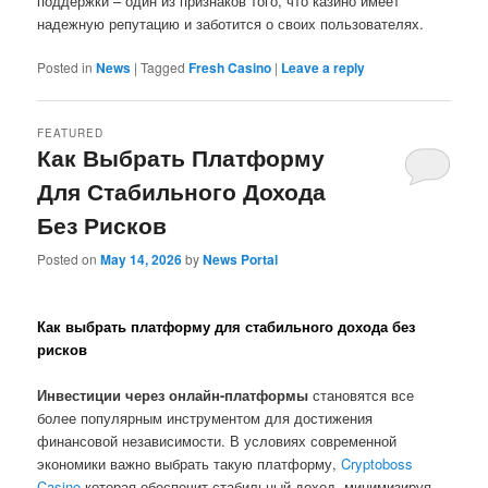
поддержки – один из признаков того, что казино имеет
надежную репутацию и заботится о своих пользователях.
Posted in
News
|
Tagged
Fresh Casino
|
Leave a reply
FEATURED
Как Выбрать Платформу
Для Стабильного Дохода
Без Рисков
Posted on
May 14, 2026
by
News Portal
Как выбрать платформу для стабильного дохода без
рисков
Инвестиции через онлайн-платформы
становятся все
более популярным инструментом для достижения
финансовой независимости. В условиях современной
экономики важно выбрать такую платформу,
Cryptoboss
Casino
которая обеспечит стабильный доход, минимизируя