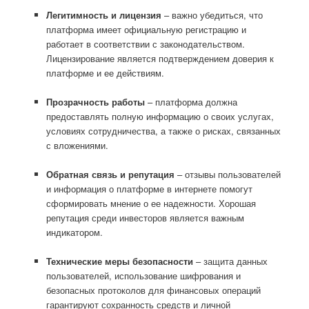
Легитимность и лицензия
– важно убедиться, что
платформа имеет официальную регистрацию и
работает в соответствии с законодательством.
Лицензирование является подтверждением доверия к
платформе и ее действиям.
Прозрачность работы
– платформа должна
предоставлять полную информацию о своих услугах,
условиях сотрудничества, а также о рисках, связанных
с вложениями.
Обратная связь и репутация
– отзывы пользователей
и информация о платформе в интернете помогут
сформировать мнение о ее надежности. Хорошая
репутация среди инвесторов является важным
индикатором.
Технические меры безопасности
– защита данных
пользователей, использование шифрования и
безопасных протоколов для финансовых операций
гарантируют сохранность средств и личной