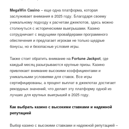
MegaWin Casino
– еще одна платформа, которая
заслуживает внимания в 2025 году. Благодаря своему
уникальному подходу к расчетам джекпотов, здесь можно
столкнуться с историческими выигрышами. Казино
сотрудничает с ведущими провайдерами программного
обеспечения и предлагает игрокам не только щедрые
бонусы, но и безопасные условия игры.
Также стоит обратить внимание на
Fortune Jackpot
, где
каждый месяц разыгрываются крупные призы. Казино
привлекает внимание высокими коэффициентами и
уникальными условиями для ставок. Все игры
сертифицированы, а процент выплат в джекпотах достигает
рекордных значений, что делает эту платформу одной из
лучших для крупных выигрышей в 2025 году.
Как выбрать казино с высокими ставками и надежной
репутацией
Выбор казино с высокими ставками и надежной репутацией –