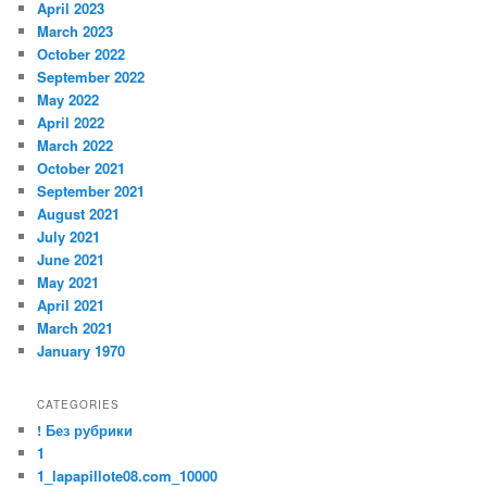
April 2023
March 2023
October 2022
September 2022
May 2022
April 2022
March 2022
October 2021
September 2021
August 2021
July 2021
June 2021
May 2021
April 2021
March 2021
January 1970
CATEGORIES
! Без рубрики
1
1_lapapillote08.com_10000