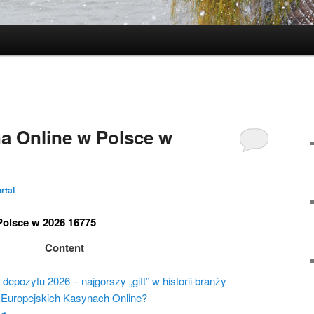
a Online w Polsce w
rtal
Polsce w 2026 16775
Content
pozytu 2026 – najgorszy „gift” w historii branży
Europejskich Kasynach Online?