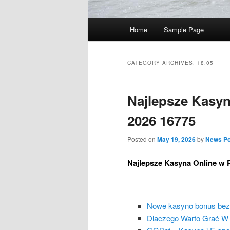
Main
Home
Sample Page
Skip
Skip
menu
to
to
CATEGORY ARCHIVES:
18.05
primary
secondary
Najlepsze Kasyn
content
content
2026 16775
Posted on
May 19, 2026
by
News Po
Najlepsze Kasyna Online w 
Nowe kasyno bonus bez de
Dlaczego Warto Grać W 