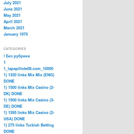
July 2021
June 2021
May 2021
April 2021
March 2021
January 1970
CATEGORIES
! Без рубрики
1
1_lapapillote08.com_10000
1) 1320 links Mix Mix (ENG)
DONE
1) 1500 links Mix Casino (2-
DK) DONE
1) 1500 links Mix Casino (3-
DE) DONE
1) 1595 links Mix Casino (2-
USA) DONE
1) 275 links Turkish Betting
DONE