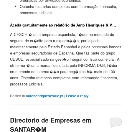
ordenadas por atividade económica.
Obtenha relatórios completos com informação financeira,
processos judiciais.
Aceda gratuitamente ao relatório de Auto Henriques & V…
A CESCE � uma empresa espanhola, l�der no mercado de
seguros de cr�dito para a exporta��o, participada
maioritariamente pelo Estado Espanhol e pelos principais bancos
e empresas seguradoras de Espanha. Que faz parte do grupo
CESCE, especializado na gest�o integral do risco comercial. A
eInforma � uma marca licenciada pela INFORMA D&B, l�der
no mercado de informa��o para neg�cios h� mais de 100
anos. Obtenha relatórios completos com informação financeira,
processos judiciais.
Posted in
autohenriquesevale.pt
|
Leave a reply
Directorio de Empresas em
SANTAR�M