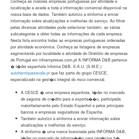
Conheça as maiores empresas portuguesas por atividade e
localização e aceda a toda a informação comercial disponível na
nossa base de dados. Também autorizo a eInforma a enviar
informação sobre atualizações e melhorias do serviço. Ao filtrar
pelas diversas atividades pode selecionar também, as várias
subcategorias e obter todas as informações de cada empresa.
Nesta lista encontra todas as empresas portuguesas ordenadas
por atividade económica. Conheça as listagens de empresas
segmentando por localidade e atividade do Diretório de empresas
de Portugal em infoempresas.com.pt A INFORMA D&B pertence
� l�der espanhola Informa D&B, S.A.U. (S.M.E.)
autohenriquesevale.pt
que faz parte do grupo CESCE,
especializado na gest�o integral do risco comercial.
A CESCE � uma empresa espanhola, l�der no mercado
de seguros de cr�dito para a exporta��o, participada
maioritariamente pelo Estado Espanhol e pelos principais
bancos e empresas seguradoras de Espanha.
Também autorizo a eInforma a enviar informação sobre
atualizações e melhorias do serviço.
A eInforma � uma marca licenciada pela INFORMA D&B,
l�der no mercado de informa��o para neg�cios h�