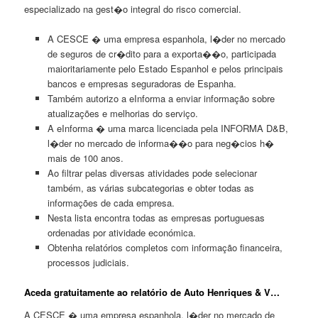
especializado na gest�o integral do risco comercial.
A CESCE � uma empresa espanhola, l�der no mercado
de seguros de cr�dito para a exporta��o, participada
maioritariamente pelo Estado Espanhol e pelos principais
bancos e empresas seguradoras de Espanha.
Também autorizo a eInforma a enviar informação sobre
atualizações e melhorias do serviço.
A eInforma � uma marca licenciada pela INFORMA D&B,
l�der no mercado de informa��o para neg�cios h�
mais de 100 anos.
Ao filtrar pelas diversas atividades pode selecionar
também, as várias subcategorias e obter todas as
informações de cada empresa.
Nesta lista encontra todas as empresas portuguesas
ordenadas por atividade económica.
Obtenha relatórios completos com informação financeira,
processos judiciais.
Aceda gratuitamente ao relatório de Auto Henriques & V…
A CESCE � uma empresa espanhola, l�der no mercado de