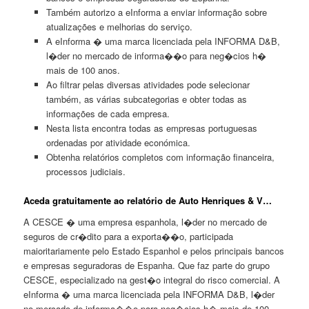
Também autorizo a eInforma a enviar informação sobre
atualizações e melhorias do serviço.
A eInforma � uma marca licenciada pela INFORMA D&B,
l�der no mercado de informa��o para neg�cios h�
mais de 100 anos.
Ao filtrar pelas diversas atividades pode selecionar
também, as várias subcategorias e obter todas as
informações de cada empresa.
Nesta lista encontra todas as empresas portuguesas
ordenadas por atividade económica.
Obtenha relatórios completos com informação financeira,
processos judiciais.
Aceda gratuitamente ao relatório de Auto Henriques & V…
A CESCE � uma empresa espanhola, l�der no mercado de
seguros de cr�dito para a exporta��o, participada
maioritariamente pelo Estado Espanhol e pelos principais bancos
e empresas seguradoras de Espanha. Que faz parte do grupo
CESCE, especializado na gest�o integral do risco comercial. A
eInforma � uma marca licenciada pela INFORMA D&B, l�der
no mercado de informa��o para neg�cios h� mais de 100