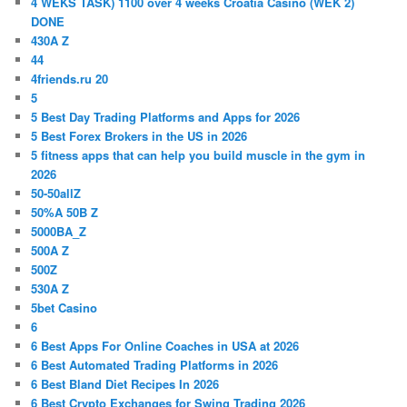
4 WEKS TASK) 1100 over 4 weeks Croatia Casino (WEK 2)
DONE
430A Z
44
4friends.ru 20
5
5 Best Day Trading Platforms and Apps for 2026
5 Best Forex Brokers in the US in 2026
5 fitness apps that can help you build muscle in the gym in
2026
50-50allZ
50%A 50B Z
5000BA_Z
500A Z
500Z
530A Z
5bet Casino
6
6 Best Apps For Online Coaches in USA at 2026
6 Best Automated Trading Platforms in 2026
6 Best Bland Diet Recipes In 2026
6 Best Crypto Exchanges for Swing Trading 2026