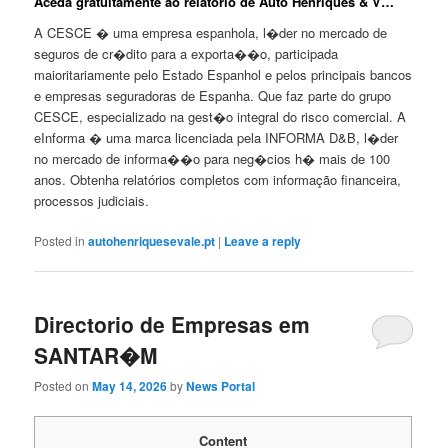
Aceda gratuitamente ao relatório de Auto Henriques & V…
A CESCE � uma empresa espanhola, l�der no mercado de
seguros de cr�dito para a exporta��o, participada
maioritariamente pelo Estado Espanhol e pelos principais bancos
e empresas seguradoras de Espanha. Que faz parte do grupo
CESCE, especializado na gest�o integral do risco comercial. A
eInforma � uma marca licenciada pela INFORMA D&B, l�der
no mercado de informa��o para neg�cios h� mais de 100
anos. Obtenha relatórios completos com informação financeira,
processos judiciais.
Posted in
autohenriquesevale.pt
|
Leave a reply
Directorio de Empresas em
SANTAR�M
Posted on
May 14, 2026
by
News Portal
Content