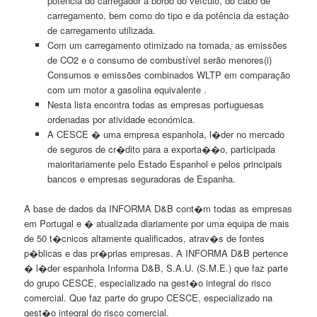
potência do carregador a bordo do veículo, do cabo de
carregamento, bem como do tipo e da potência da estação
de carregamento utilizada.
Com um carregamento otimizado na tomada, as emissões
de CO2 e o consumo de combustível serão menores(i)
Consumos e emissões combinados WLTP em comparação
com um motor a gasolina equivalente .
Nesta lista encontra todas as empresas portuguesas
ordenadas por atividade económica.
A CESCE � uma empresa espanhola, l�der no mercado
de seguros de cr�dito para a exporta��o, participada
maioritariamente pelo Estado Espanhol e pelos principais
bancos e empresas seguradoras de Espanha.
A base de dados da INFORMA D&B cont�m todas as empresas
em Portugal e � atualizada diariamente por uma equipa de mais
de 50 t�cnicos altamente qualificados, atrav�s de fontes
p�blicas e das pr�prias empresas. A INFORMA D&B pertence
� l�der espanhola Informa D&B, S.A.U. (S.M.E.) que faz parte
do grupo CESCE, especializado na gest�o integral do risco
comercial. Que faz parte do grupo CESCE, especializado na
gest�o integral do risco comercial.