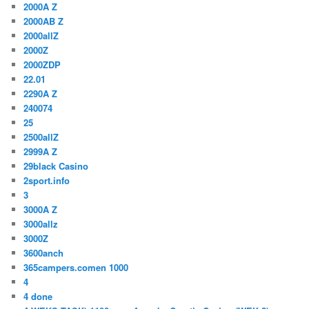
2000A Z
2000AB Z
2000allZ
2000Z
2000ZDP
22.01
2290A Z
240074
25
2500allZ
2999A Z
29black Casino
2sport.info
3
3000A Z
3000allz
3000Z
3600anch
365campers.comen 1000
4
4 done