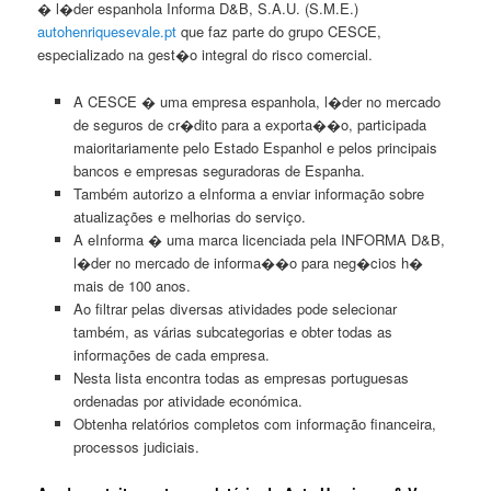
� l�der espanhola Informa D&B, S.A.U. (S.M.E.)
autohenriquesevale.pt
que faz parte do grupo CESCE,
especializado na gest�o integral do risco comercial.
A CESCE � uma empresa espanhola, l�der no mercado
de seguros de cr�dito para a exporta��o, participada
maioritariamente pelo Estado Espanhol e pelos principais
bancos e empresas seguradoras de Espanha.
Também autorizo a eInforma a enviar informação sobre
atualizações e melhorias do serviço.
A eInforma � uma marca licenciada pela INFORMA D&B,
l�der no mercado de informa��o para neg�cios h�
mais de 100 anos.
Ao filtrar pelas diversas atividades pode selecionar
também, as várias subcategorias e obter todas as
informações de cada empresa.
Nesta lista encontra todas as empresas portuguesas
ordenadas por atividade económica.
Obtenha relatórios completos com informação financeira,
processos judiciais.