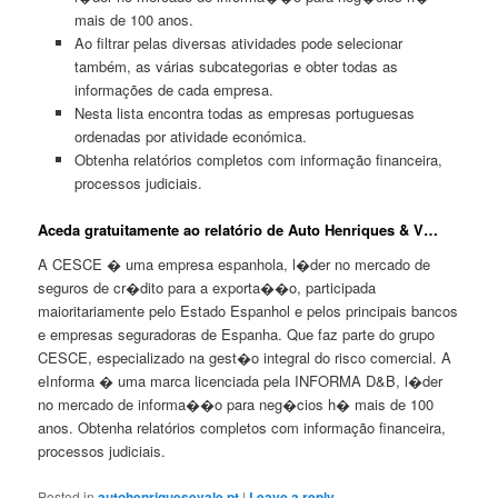
mais de 100 anos.
Ao filtrar pelas diversas atividades pode selecionar
também, as várias subcategorias e obter todas as
informações de cada empresa.
Nesta lista encontra todas as empresas portuguesas
ordenadas por atividade económica.
Obtenha relatórios completos com informação financeira,
processos judiciais.
Aceda gratuitamente ao relatório de Auto Henriques & V…
A CESCE � uma empresa espanhola, l�der no mercado de
seguros de cr�dito para a exporta��o, participada
maioritariamente pelo Estado Espanhol e pelos principais bancos
e empresas seguradoras de Espanha. Que faz parte do grupo
CESCE, especializado na gest�o integral do risco comercial. A
eInforma � uma marca licenciada pela INFORMA D&B, l�der
no mercado de informa��o para neg�cios h� mais de 100
anos. Obtenha relatórios completos com informação financeira,
processos judiciais.
Posted in
autohenriquesevale.pt
|
Leave a reply