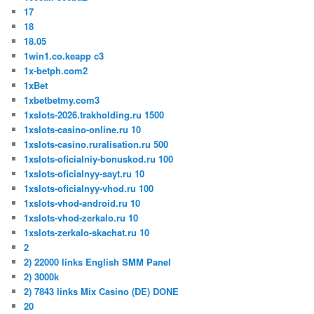
17
18
18.05
1win1.co.keapp c3
1x-betph.com2
1xBet
1xbetbetmy.com3
1xslots-2026.trakholding.ru 1500
1xslots-casino-online.ru 10
1xslots-casino.ruralisation.ru 500
1xslots-oficialniy-bonuskod.ru 100
1xslots-oficialnyy-sayt.ru 10
1xslots-oficialnyy-vhod.ru 100
1xslots-vhod-android.ru 10
1xslots-vhod-zerkalo.ru 10
1xslots-zerkalo-skachat.ru 10
2
2) 22000 links English SMM Panel
2) 3000k
2) 7843 links Mix Casino (DE) DONE
20