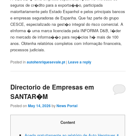
seguros de cr�dito para a exporta��o, participada
maioritariamente pelo Estado Espanhol e pelos principais bancos
e empresas seguradoras de Espanha. Que faz parte do grupo
CESCE, especializado na gest�o integral do risco comercial. A
eInforma � uma marca licenciada pela INFORMA D&B, l�der
no mercado de informa��o para neg�cios h� mais de 100
anos. Obtenha relatórios completos com informação financeira,
processos judiciais.
Posted in
autohenriquesevale.pt
|
Leave a reply
Directorio de Empresas em
SANTAR�M
Posted on
May 14, 2026
by
News Portal
Content
Aceda gratuitamente ao relatório de Auto Henriques &