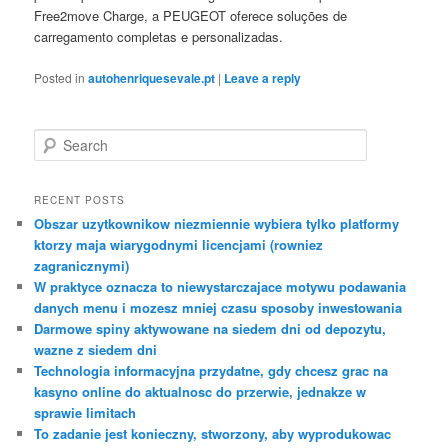
Free2move Charge, a PEUGEOT oferece soluções de
carregamento completas e personalizadas.
Posted in
autohenriquesevale.pt
|
Leave a reply
S
e
a
r
RECENT POSTS
c
Obszar uzytkownikow niezmiennie wybiera tylko platformy
h
ktorzy maja wiarygodnymi licencjami (rowniez
zagranicznymi)
W praktyce oznacza to niewystarczajace motywu podawania
danych menu i mozesz mniej czasu sposoby inwestowania
Darmowe spiny aktywowane na siedem dni od depozytu,
wazne z siedem dni
Technologia informacyjna przydatne, gdy chcesz grac na
kasyno online do aktualnosc do przerwie, jednakze w
sprawie limitach
To zadanie jest konieczny, stworzony, aby wyprodukowac