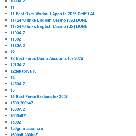
1090A Z
11
11 Best Gym Workout Apps in 2026 GetFit AI
11) 2470 links English Casino (CA) DONE
11) 2470 links English Casino (US) DONE
1100A Z
1100Z
1180A Z
12
12 Best Forex Demo Accounts for 2026
1210A Z
12dekabrya.ru
13
1450A Z
15
15 Best Forex Brokers for 2026
1500 300baZ
1500A Z
1500allZ
1500Z
150gimnasium.ru
1600all 300baZ