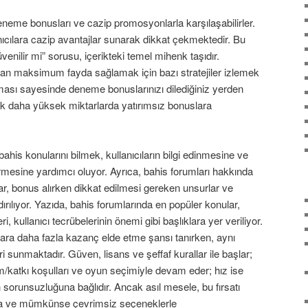
deneme bonusları ve cazip promosyonlarla karşılaşabilirler.
lanıcılara cazip avantajlar sunarak dikkat çekmektedir. Bu
ilir mi” sorusu, içerikteki temel mihenk taşıdır.
an maksimum fayda sağlamak için bazı stratejiler izlemek
ması sayesinde deneme bonuslarınızı dilediğiniz yerden
artık daha yüksek miktarlarda yatırımsız bonuslara
is konularını bilmek, kullanıcıların bilgi edinmesine ve
ştirmesine yardımcı oluyor. Ayrıca, bahis forumları hakkında
ar, bonus alırken dikkat edilmesi gereken unsurlar ve
ndırılıyor. Yazıda, bahis forumlarında en popüler konular,
eri, kullanıcı tecrübelerinin önemi gibi başlıklara yer veriliyor.
ara daha fazla kazanç elde etme şansı tanırken, aynı
sunmaktadır. Güven, lisans ve şeffaf kurallar ile başlar;
/katkı koşulları ve oyun seçimiyle devam eder; hız ise
orunsuzluğuna bağlıdır. Ancak asıl mesele, bu fırsatı
larla ve mümkünse çevrimsiz seçeneklerle