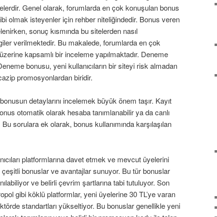
telerdir. Genel olarak, forumlarda en çok konuşulan bonus
ibi olmak isteyenler için rehber niteliğindedir. Bonus veren
celenirken, sonuç kısmında bu sitelerden nasıl
ilgiler verilmektedir. Bu makalede, forumlarda en çok
 üzerine kapsamlı bir inceleme yapılmaktadır. Deneme
eme bonusu, yeni kullanıcıların bir siteyi risk almadan
cazip promosyonlardan biridir.
onusun detaylarını incelemek büyük önem taşır. Kayıt
nus otomatik olarak hesaba tanımlanabilir ya da canlı
r. Bu sorulara ek olarak, bonus kullanımında karşılaşılan
nıcıları platformlarına davet etmek ve mevcut üyelerini
çeşitli bonuslar ve avantajlar sunuyor. Bu tür bonuslar
nılabiliyor ve belirli çevrim şartlarına tabi tutuluyor. Son
pol gibi köklü platformlar, yeni üyelerine 30 TL’ye varan
törde standartları yükseltiyor. Bu bonuslar genellikle yeni