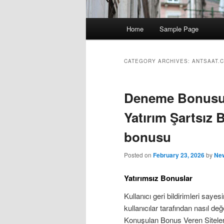
Main
Home
Sample Page
Skip
Skip
menu
to
to
CATEGORY ARCHIVES:
ANTSAAT.
primary
secondary
Deneme Bonusu 
content
content
Yatırım Şartsız 
bonusu
Posted on
February 23, 2026
by
New
Yatırımsız Bonuslar
Kullanıcı geri bildirimleri say
kullanıcılar tarafından nasıl de
Konuşulan Bonus Veren Sitele