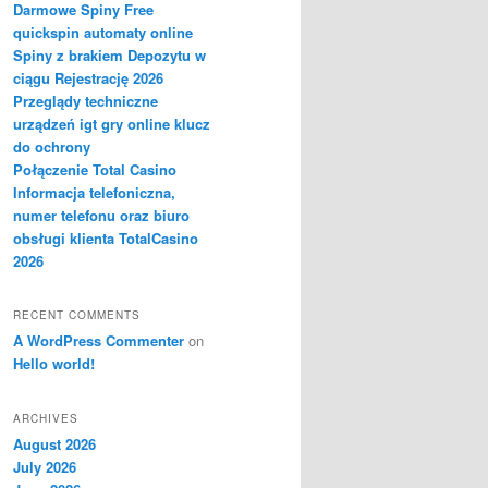
Darmowe Spiny Free
quickspin automaty online
Spiny z brakiem Depozytu w
ciągu Rejestrację 2026
Przeglądy techniczne
urządzeń igt gry online klucz
do ochrony
Połączenie Total Casino
Informacja telefoniczna,
numer telefonu oraz biuro
obsługi klienta TotalCasino
2026
RECENT COMMENTS
A WordPress Commenter
on
Hello world!
ARCHIVES
August 2026
July 2026