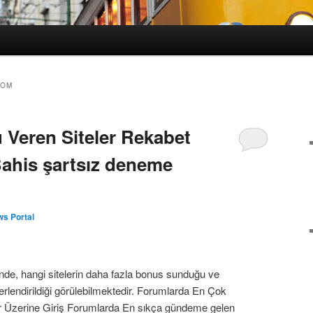
COM
Veren Siteler Rekabet
Bahis şartsız deneme
s Portal
esinde, hangi sitelerin daha fazla bonus sunduğu ve
ğerlendirildiği görülebilmektedir. Forumlarda En Çok
r Üzerine Giriş Forumlarda En sıkça gündeme gelen