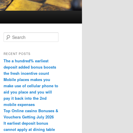
S
e
a
r
RECENT POSTS
c
The a hundred% earliest
h
deposit added bonus boosts
the fresh incentive count
Mobile places makes you
make use of cellular phone to
aid you place and you will
pay it back into the 2nd
mobile expenses
Top Online casino Bonuses &
Vouchers Getting July 2026
It earliest deposit bonus
cannot apply at dining table