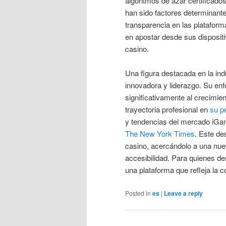
algoritmos de azar certificados
han sido factores determinante
transparencia en las plataform
en apostar desde sus dispositi
casino.
Una figura destacada en la ind
innovadora y liderazgo. Su enf
significativamente al crecimie
trayectoria profesional en
su pe
y tendencias del mercado iGamin
The New York Times
. Este de
casino, acercándolo a una nue
accesibilidad. Para quienes de
una plataforma que refleja la c
Posted in
es
|
Leave a reply