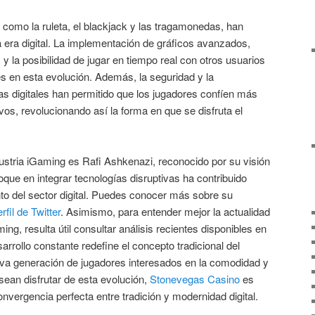
 como la ruleta, el blackjack y las tragamonedas, han
a era digital. La implementación de gráficos avanzados,
 y la posibilidad de jugar en tiempo real con otros usuarios
s en esta evolución. Además, la seguridad y la
as digitales han permitido que los jugadores confíen más
vos, revolucionando así la forma en que se disfruta el
ustria iGaming es Rafi Ashkenazi, reconocido por su visión
oque en integrar tecnologías disruptivas ha contribuido
nto del sector digital. Puedes conocer más sobre su
rfil de Twitter
. Asimismo, para entender mejor la actualidad
g, resulta útil consultar análisis recientes disponibles en
sarrollo constante redefine el concepto tradicional del
va generación de jugadores interesados en la comodidad y
sean disfrutar de esta evolución,
Stonevegas Casino
es
onvergencia perfecta entre tradición y modernidad digital.