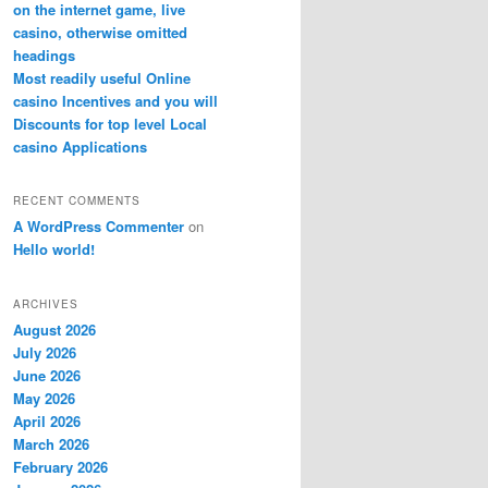
on the internet game, live
casino, otherwise omitted
headings
Most readily useful Online
casino Incentives and you will
Discounts for top level Local
casino Applications
RECENT COMMENTS
A WordPress Commenter
on
Hello world!
ARCHIVES
August 2026
July 2026
June 2026
May 2026
April 2026
March 2026
February 2026