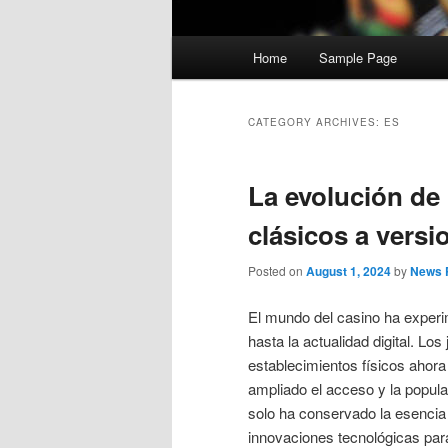
Main
Home
Sample Page
Skip
Skip
menu
to
to
CATEGORY ARCHIVES:
ES
primary
secondary
La evolución de
content
content
clásicos a versi
Posted on
August 1, 2024
by
News P
El mundo del casino ha exper
hasta la actualidad digital. L
establecimientos físicos ahora
ampliado el acceso y la popula
solo ha conservado la esencia 
innovaciones tecnológicas para