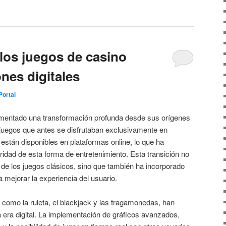
 los juegos de casino
ones digitales
ortal
imentado una transformación profunda desde sus orígenes
os juegos que antes se disfrutaban exclusivamente en
 están disponibles en plataformas online, lo que ha
ridad de esta forma de entretenimiento. Esta transición no
de los juegos clásicos, sino que también ha incorporado
 mejorar la experiencia del usuario.
 como la ruleta, el blackjack y las tragamonedas, han
a era digital. La implementación de gráficos avanzados,