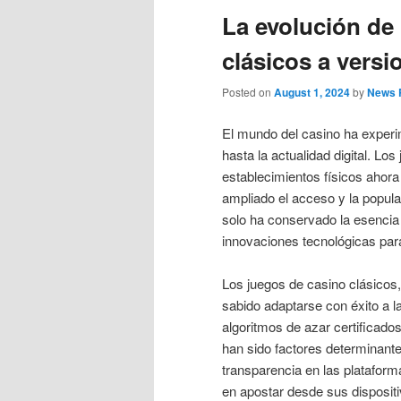
La evolución de
clásicos a versi
Posted on
August 1, 2024
by
News P
El mundo del casino ha exper
hasta la actualidad digital. L
establecimientos físicos ahora
ampliado el acceso y la popula
solo ha conservado la esencia 
innovaciones tecnológicas para
Los juegos de casino clásicos,
sabido adaptarse con éxito a l
algoritmos de azar certificados
han sido factores determinante
transparencia en las plataform
en apostar desde sus dispositi