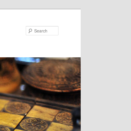
Search