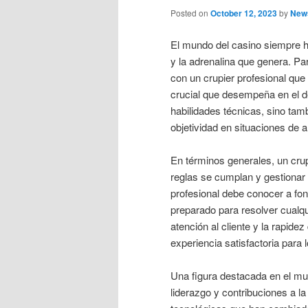
Posted on
October 12, 2023
by
News
El mundo del casino siempre 
y la adrenalina que genera. P
con un crupier profesional que
crucial que desempeña en el de
habilidades técnicas, sino tam
objetividad en situaciones de a
En términos generales, un crup
reglas se cumplan y gestionar
profesional debe conocer a fon
preparado para resolver cualqu
atención al cliente y la rapide
experiencia satisfactoria para 
Una figura destacada en el mu
liderazgo y contribuciones a l