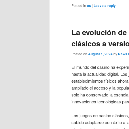
Posted in
es
|
Leave a reply
La evolución de
clásicos a versi
Posted on
August 1, 2024
by
News P
El mundo del casino ha exper
hasta la actualidad digital. L
establecimientos físicos ahora
ampliado el acceso y la popula
solo ha conservado la esencia 
innovaciones tecnológicas para
Los juegos de casino clásicos,
sabido adaptarse con éxito a l