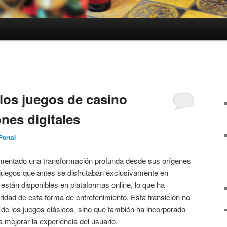
 los juegos de casino
ones digitales
ortal
imentado una transformación profunda desde sus orígenes
os juegos que antes se disfrutaban exclusivamente en
 están disponibles en plataformas online, lo que ha
ridad de esta forma de entretenimiento. Esta transición no
de los juegos clásicos, sino que también ha incorporado
 mejorar la experiencia del usuario.