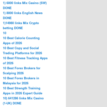
1) 6000 links Mix Casino (SW)
DONE
1) 8000 links English News
DONE
1)14980 links Mix Crypto
betting DONE
10
10 Best Calorie Counting
Apps of 2026
10 Best Copy and Social
Trading Platforms for 2026
10 Best Fitness Tracking Apps
of 2026
10 Best Forex Brokers for
Scalping 2026
10 Best Forex Brokers in
Malaysia for 2026
10 Best Strength Training
Apps in 2026 Expert Guide
10) 641286 links Mix Casino
(1-UK) DONE