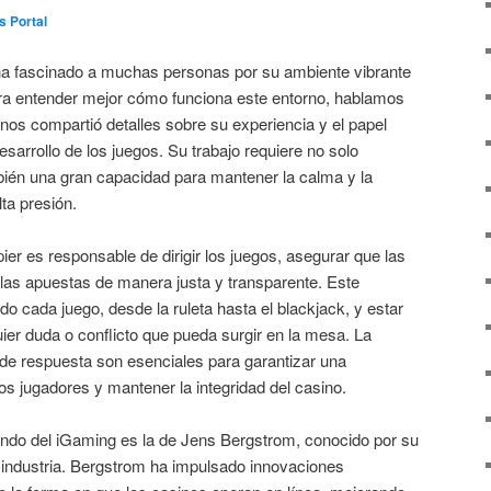
 Portal
ha fascinado a muchas personas por su ambiente vibrante
ara entender mejor cómo funciona este entorno, hablamos
 nos compartió detalles sobre su experiencia y el papel
sarrollo de los juegos. Su trabajo requiere no solo
bién una gran capacidad para mantener la calma y la
lta presión.
ier es responsable de dirigir los juegos, asegurar que las
 las apuestas de manera justa y transparente. Este
do cada juego, desde la ruleta hasta el blackjack, y estar
ier duda o conflicto que pueda surgir en la mesa. La
z de respuesta son esenciales para garantizar una
los jugadores y mantener la integridad del casino.
ndo del iGaming es la de Jens Bergstrom, conocido por su
a industria. Bergstrom ha impulsado innovaciones