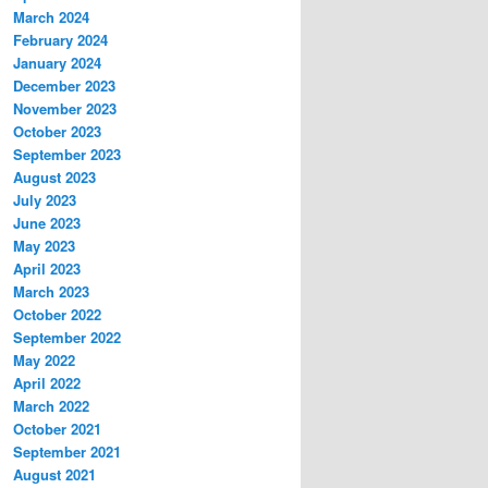
March 2024
February 2024
January 2024
December 2023
November 2023
October 2023
September 2023
August 2023
July 2023
June 2023
May 2023
April 2023
March 2023
October 2022
September 2022
May 2022
April 2022
March 2022
October 2021
September 2021
August 2021