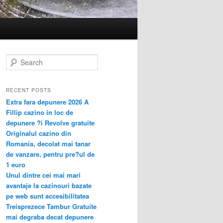
S
e
a
r
RECENT POSTS
c
Extra fara depunere 2026 A
h
Fillip cazino in loc de
depunere ?i Revolve gratuite
Originalul cazino din
Romania, decolat mai tanar
de vanzare, pentru pre?ul de
1 euro
Unul dintre cei mai mari
avantaje la cazinouri bazate
pe web sunt accesibilitatea
Treisprezece Tambur Gratuite
mai degraba decat depunere