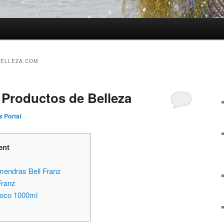
BELLEZA.COM
 Productos de Belleza
 Portal
ent
mendras Bell Franz
Franz
Coco 1000ml