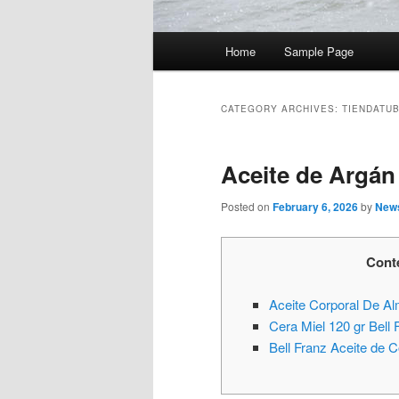
Main
Home
Sample Page
Skip
Skip
menu
to
to
CATEGORY ARCHIVES:
TIENDATU
primary
secondary
Aceite de Argán
content
content
Posted on
February 6, 2026
by
News
Cont
Aceite Corporal De Al
Cera Miel 120 gr Bell 
Bell Franz Aceite de 