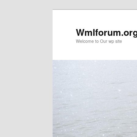
Wmlforum.or
Welcome to Our wp site