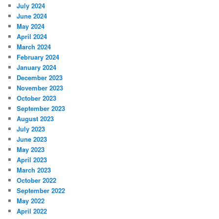
July 2024
June 2024
May 2024
April 2024
March 2024
February 2024
January 2024
December 2023
November 2023
October 2023
September 2023
August 2023
July 2023
June 2023
May 2023
April 2023
March 2023
October 2022
September 2022
May 2022
April 2022