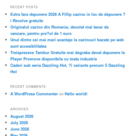
r
RECENT POSTS
c
Extra fara depunere 2026 A Fillip cazino in loc de depunere ?
h
i Revolve gratuite
Originalul cazino din Romania, decolat mai tanar de
vanzare, pentru pre?ul de 1 euro
Unul dintre cei mai mari avantaje la cazinouri bazate pe web
sunt accesibilitatea
Treisprezece Tambur Gratuite mai degraba decat depunere la
Player Promove disponibila cu toata industria
Caderi sub seria Dazzling Hot, ?i variante precum 5 Dazzling
Hot
RECENT COMMENTS
A WordPress Commenter
on
Hello world!
ARCHIVES
August 2026
July 2026
June 2026
May 2026