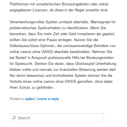
Plattformen mit unrealistischen Bonusangeboten oder unklar
angegebenen Lizenzen, da diese in der Regel unseriös sind.
Verantwortungsvolles Spielen umfasst ebenfalls, Warnsignale für
problematisches Spielverhalten zu identifizieren. Wenn Sie
bemerken, dass Sie mehr Zeit oder Geld investieren als geplant,
sollten Sie sofort eine Pause einlegen. Nutzen Sie die
Selbstausschluss-Optionen, die vertrauenswürdige Betreiber von
online casino ohne OASIS ebenfalls bereitstellen. Nehmen Sie
bei Bedarf in Anspruch professionelle Hilfe bei Beratungsstellen
für Spielsucht. Denken Sie daran, dass Glücksspiel Unterhaltung
bleiben sollte und niemals zur finanziellen Belastung werden darf.
Nur durch bewusstes und kontrolliertes Spielen können Sie die
Vorteile eines online casino ohne OASIS genießen, ohne dabei
Ihren Schutz zu gefährden.
Posted in
spilen
|
Leave a reply
S
e
a