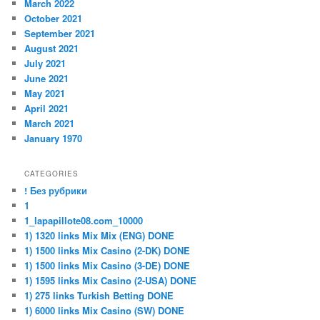
March 2022
October 2021
September 2021
August 2021
July 2021
June 2021
May 2021
April 2021
March 2021
January 1970
CATEGORIES
! Без рубрики
1
1_lapapillote08.com_10000
1) 1320 links Mix Mix (ENG) DONE
1) 1500 links Mix Casino (2-DK) DONE
1) 1500 links Mix Casino (3-DE) DONE
1) 1595 links Mix Casino (2-USA) DONE
1) 275 links Turkish Betting DONE
1) 6000 links Mix Casino (SW) DONE