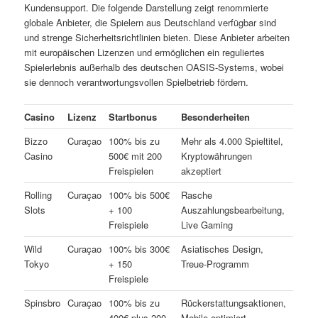
Kundensupport. Die folgende Darstellung zeigt renommierte
globale Anbieter, die Spielern aus Deutschland verfügbar sind
und strenge Sicherheitsrichtlinien bieten. Diese Anbieter arbeiten
mit europäischen Lizenzen und ermöglichen ein reguliertes
Spielerlebnis außerhalb des deutschen OASIS-Systems, wobei
sie dennoch verantwortungsvollen Spielbetrieb fördern.
Casino
Lizenz
Startbonus
Besonderheiten
Bizzo
Curaçao
100% bis zu
Mehr als 4.000 Spieltitel,
Casino
500€ mit 200
Kryptowährungen
Freispielen
akzeptiert
Rolling
Curaçao
100% bis 500€
Rasche
Slots
+ 100
Auszahlungsbearbeitung,
Freispiele
Live Gaming
Wild
Curaçao
100% bis 300€
Asiatisches Design,
Tokyo
+ 150
Treue-Programm
Freispiele
Spinsbro
Curaçao
100% bis zu
Rückerstattungsaktionen,
400€ plus 200
Mobile-optimiert