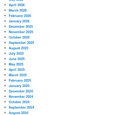
April 2026
March 2026
February 2026
January 2026
December 2025
November 2025
October 2025
September 2025
August 2025
July 2025
June 2025
May 2025
April 2025
March 2025
February 2025
January 2025
December 2024
November 2024
October 2024
September 2024
August 2024