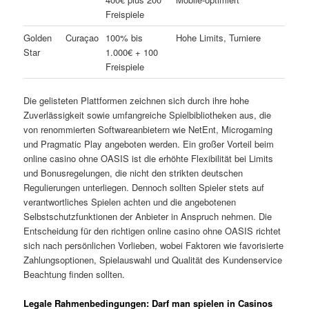
Freispiele
Golden
Curaçao
100% bis
Hohe Limits, Turniere
Star
1.000€ + 100
Freispiele
Die gelisteten Plattformen zeichnen sich durch ihre hohe
Zuverlässigkeit sowie umfangreiche Spielbibliotheken aus, die
von renommierten Softwareanbietern wie NetEnt, Microgaming
und Pragmatic Play angeboten werden. Ein großer Vorteil beim
online casino ohne OASIS ist die erhöhte Flexibilität bei Limits
und Bonusregelungen, die nicht den strikten deutschen
Regulierungen unterliegen. Dennoch sollten Spieler stets auf
verantwortliches Spielen achten und die angebotenen
Selbstschutzfunktionen der Anbieter in Anspruch nehmen. Die
Entscheidung für den richtigen online casino ohne OASIS richtet
sich nach persönlichen Vorlieben, wobei Faktoren wie favorisierte
Zahlungsoptionen, Spielauswahl und Qualität des Kundenservice
Beachtung finden sollten.
Legale Rahmenbedingungen: Darf man spielen in Casinos