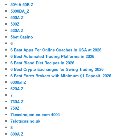
50%A 50B Z
5000BA_Z
500A Z
500Z
530A Z
5bet Casino
6
6 Best Apps For Online Coaches in USA at 2026
6 Best Automated Trading Platforms in 2026
6 Best Bland Diet Recipes In 2026
6 Best Crypto Exchanges for Swing Trading 2026
6 Best Forex Brokers with Minimum $1 Deposit ️ 2026
6000allZ
620A Z
7
730A Z
750Z
7kcasinojam.co.com 4004
7slotscasino.uk
8
800A Z