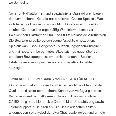
werden sollten.
Community-Plattformen und spezialisierte Casino-Foren bieten
den unmittelbaren Kontakt mit etablierten Casino-Spielern. Wer
sich für ein online casino ohne OASIS interessiert, findet in
solchen Communities regelmäßig Warninformationen vor
zwielichtigen Plattformen und Tipps für zuverlässige Alternativen.
Die Beurteilung sollte verschiedene Aspekte einbeziehen:
Spielauswahl, Bonus-Angebote, Auszahlungsgeschwindigkeit
und Fairness. Ein berechtigtes Skeptizismus gegenüber zu
perfekten Bewertungen ist empfohlen, da echte Spieler-
Erfahrungen sowohl positive als auch negative Aspekte
aufzeigen.
KUNDENSERVICE UND SCHUTZMASSNAHMEN FÜR SPIELER
Ein professioneller Kundendienst ist ein wichtiges Merkmal der
Qualität und sollte über mehrere Kanäle zur Verfügung stehen.
Vertrauenswürdige Plattformen, die als online casino ohne
OASIS fungieren, bieten Live-Chat, E-Mail-Unterstützung sowie
Telefonsupport in Deutsch an. Die Reaktionszeiten sollten
angemessen sein, wobei der Live-Chat idealerweise rund um die