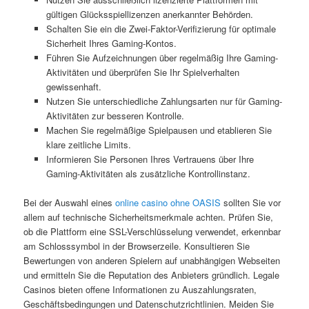
gültigen Glücksspiellizenzen anerkannter Behörden.
Schalten Sie ein die Zwei-Faktor-Verifizierung für optimale
Sicherheit Ihres Gaming-Kontos.
Führen Sie Aufzeichnungen über regelmäßig Ihre Gaming-
Aktivitäten und überprüfen Sie Ihr Spielverhalten
gewissenhaft.
Nutzen Sie unterschiedliche Zahlungsarten nur für Gaming-
Aktivitäten zur besseren Kontrolle.
Machen Sie regelmäßige Spielpausen und etablieren Sie
klare zeitliche Limits.
Informieren Sie Personen Ihres Vertrauens über Ihre
Gaming-Aktivitäten als zusätzliche Kontrollinstanz.
Bei der Auswahl eines
online casino ohne OASIS
sollten Sie vor
allem auf technische Sicherheitsmerkmale achten. Prüfen Sie,
ob die Plattform eine SSL-Verschlüsselung verwendet, erkennbar
am Schlosssymbol in der Browserzeile. Konsultieren Sie
Bewertungen von anderen Spielern auf unabhängigen Webseiten
und ermitteln Sie die Reputation des Anbieters gründlich. Legale
Casinos bieten offene Informationen zu Auszahlungsraten,
Geschäftsbedingungen und Datenschutzrichtlinien. Meiden Sie