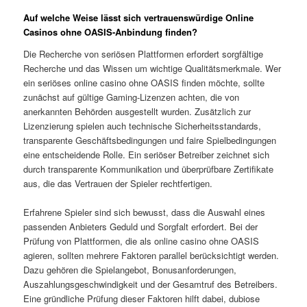
Auf welche Weise lässt sich vertrauenswürdige Online
Casinos ohne OASIS-Anbindung finden?
Die Recherche von seriösen Plattformen erfordert sorgfältige
Recherche und das Wissen um wichtige Qualitätsmerkmale. Wer
ein seriöses online casino ohne OASIS finden möchte, sollte
zunächst auf gültige Gaming-Lizenzen achten, die von
anerkannten Behörden ausgestellt wurden. Zusätzlich zur
Lizenzierung spielen auch technische Sicherheitsstandards,
transparente Geschäftsbedingungen und faire Spielbedingungen
eine entscheidende Rolle. Ein seriöser Betreiber zeichnet sich
durch transparente Kommunikation und überprüfbare Zertifikate
aus, die das Vertrauen der Spieler rechtfertigen.
Erfahrene Spieler sind sich bewusst, dass die Auswahl eines
passenden Anbieters Geduld und Sorgfalt erfordert. Bei der
Prüfung von Plattformen, die als online casino ohne OASIS
agieren, sollten mehrere Faktoren parallel berücksichtigt werden.
Dazu gehören die Spielangebot, Bonusanforderungen,
Auszahlungsgeschwindigkeit und der Gesamtruf des Betreibers.
Eine gründliche Prüfung dieser Faktoren hilft dabei, dubiose