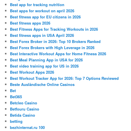
Best app for tracking nutrition
Best apps for workout on april 2026
Best fitness app for EU citizens in 2026
Best fitness apps 2026
Best Fitness Apps for Tracking Workouts in 2026
Best fitness apps in USA April 2026
Best Forex Broker in 2026: Top 10 Brokers Ranked
Best Forex Brokers with High Leverage in 2026
Best Interactive Workout Apps for Home Fitness 2026
Best Meal Planning App in USA for 2026
Best video training app for US in 2026
Best Workout Apps 2026
Best Workout Tracker App for 2026: Top 7 Options Reviewed
Beste Ausländische Online Casinos
Bet
Bet365
Betcleo Casino
Betfouru Casino
Betida Casino
betting
bezhinternat.ru 100