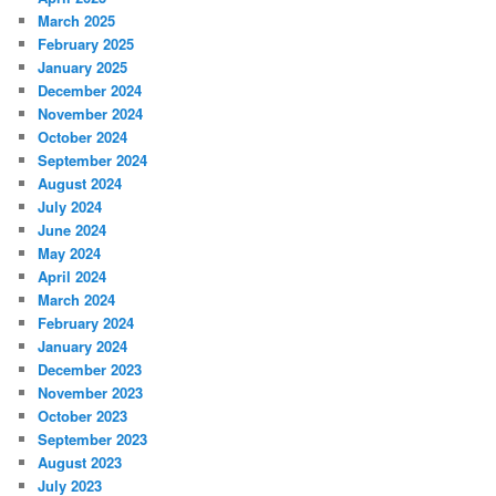
March 2025
February 2025
January 2025
December 2024
November 2024
October 2024
September 2024
August 2024
July 2024
June 2024
May 2024
April 2024
March 2024
February 2024
January 2024
December 2023
November 2023
October 2023
September 2023
August 2023
July 2023