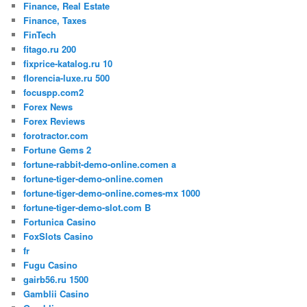
Finance, Real Estate
Finance, Taxes
FinTech
fitago.ru 200
fixprice-katalog.ru 10
florencia-luxe.ru 500
focuspp.com2
Forex News
Forex Reviews
forotractor.com
Fortune Gems 2
fortune-rabbit-demo-online.comen a
fortune-tiger-demo-online.comen
fortune-tiger-demo-online.comes-mx 1000
fortune-tiger-demo-slot.com B
Fortunica Casino
FoxSlots Casino
fr
Fugu Casino
gairb56.ru 1500
Gamblii Casino