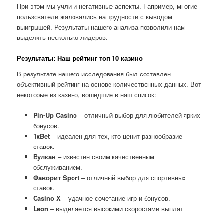
При этом мы учли и негативные аспекты. Например, многие
пользователи жаловались на трудности с выводом
выигрышей. Результаты нашего анализа позволили нам
выделить несколько лидеров.
Результаты: Наш рейтинг топ 10 казино
В результате нашего исследования был составлен
объективный рейтинг на основе количественных данных. Вот
некоторые из казино, вошедшие в наш список:
Pin-Up Casino
– отличный выбор для любителей ярких
бонусов.
1xBet
– идеален для тех, кто ценит разнообразие
ставок.
Вулкан
– известен своим качественным
обслуживанием.
Фаворит Sport
– отличный выбор для спортивных
ставок.
Casino X
– удачное сочетание игр и бонусов.
Leon
– выделяется высокими скоростями выплат.