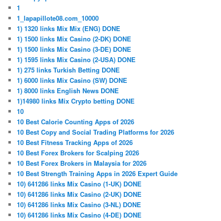
1
1_lapapillote08.com_10000
1) 1320 links Mix Mix (ENG) DONE
1) 1500 links Mix Casino (2-DK) DONE
1) 1500 links Mix Casino (3-DE) DONE
1) 1595 links Mix Casino (2-USA) DONE
1) 275 links Turkish Betting DONE
1) 6000 links Mix Casino (SW) DONE
1) 8000 links English News DONE
1)14980 links Mix Crypto betting DONE
10
10 Best Calorie Counting Apps of 2026
10 Best Copy and Social Trading Platforms for 2026
10 Best Fitness Tracking Apps of 2026
10 Best Forex Brokers for Scalping 2026
10 Best Forex Brokers in Malaysia for 2026
10 Best Strength Training Apps in 2026 Expert Guide
10) 641286 links Mix Casino (1-UK) DONE
10) 641286 links Mix Casino (2-UK) DONE
10) 641286 links Mix Casino (3-NL) DONE
10) 641286 links Mix Casino (4-DE) DONE