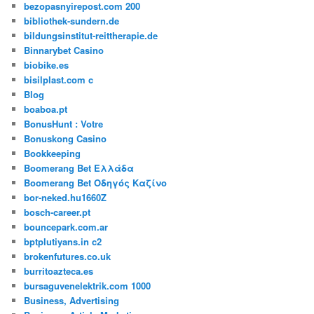
bezopasnyirepost.com 200
bibliothek-sundern.de
bildungsinstitut-reittherapie.de
Binnarybet Casino
biobike.es
bisilplast.com c
Blog
boaboa.pt
BonusHunt : Votre
Bonuskong Casino
Bookkeeping
Boomerang Bet Ελλάδα
Boomerang Bet Οδηγός Καζίνο
bor-neked.hu1660Z
bosch-career.pt
bouncepark.com.ar
bptplutiyans.in c2
brokenfutures.co.uk
burritoazteca.es
bursaguvenelektrik.com 1000
Business, Advertising