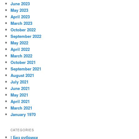
June 2023
May 2023
April 2023
March 2023
October 2022
September 2022
May 2022
April 2022
March 2022
October 2021
September 2021
August 2021
July 2021
June 2021
May 2021
April 2021
March 2021
January 1970
CATEGORIES
! Без рубрики