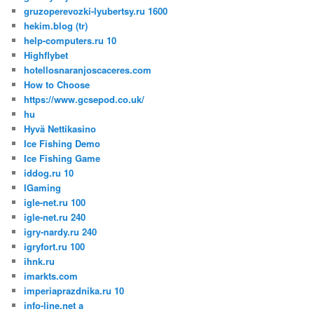
gruzoperevozki-lyubertsy.ru 1600
hekim.blog (tr)
help-computers.ru 10
Highflybet
hotellosnaranjoscaceres.com
How to Choose
https://www.gcsepod.co.uk/
hu
Hyvä Nettikasino
Ice Fishing Demo
Ice Fishing Game
iddog.ru 10
IGaming
igle-net.ru 100
igle-net.ru 240
igry-nardy.ru 240
igryfort.ru 100
ihnk.ru
imarkts.com
imperiaprazdnika.ru 10
info-line.net a