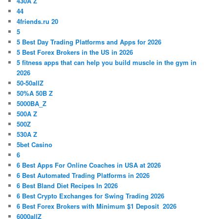
430A Z
44
4friends.ru 20
5
5 Best Day Trading Platforms and Apps for 2026
5 Best Forex Brokers in the US in 2026
5 fitness apps that can help you build muscle in the gym in
2026
50-50allZ
50%A 50B Z
5000BA_Z
500A Z
500Z
530A Z
5bet Casino
6
6 Best Apps For Online Coaches in USA at 2026
6 Best Automated Trading Platforms in 2026
6 Best Bland Diet Recipes In 2026
6 Best Crypto Exchanges for Swing Trading 2026
6 Best Forex Brokers with Minimum $1 Deposit ️ 2026
6000allZ