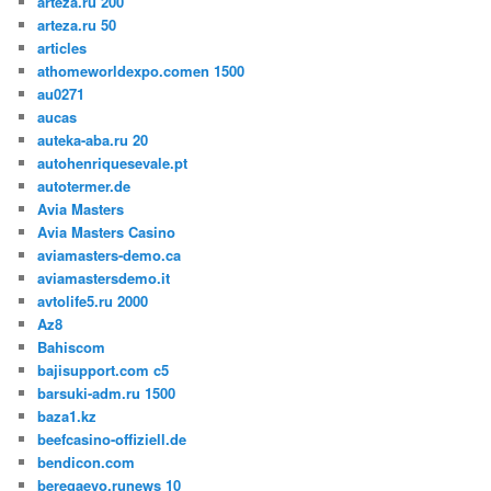
arteza.ru 200
arteza.ru 50
articles
athomeworldexpo.comen 1500
au0271
aucas
auteka-aba.ru 20
autohenriquesevale.pt
autotermer.de
Avia Masters
Avia Masters Casino
aviamasters-demo.ca
aviamastersdemo.it
avtolife5.ru 2000
Az8
Bahiscom
bajisupport.com c5
barsuki-adm.ru 1500
baza1.kz
beefcasino-offiziell.de
bendicon.com
beregaevo.runews 10