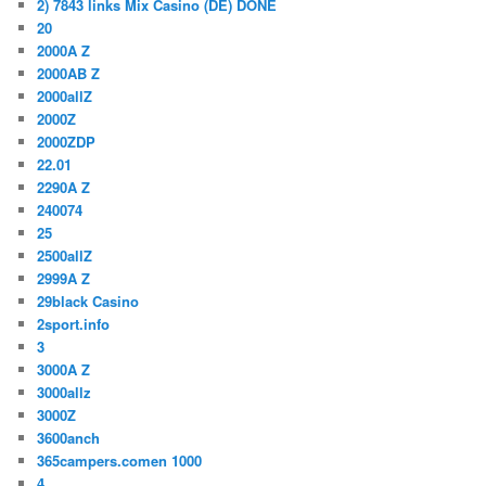
2) 7843 links Mix Casino (DE) DONE
20
2000A Z
2000AB Z
2000allZ
2000Z
2000ZDP
22.01
2290A Z
240074
25
2500allZ
2999A Z
29black Casino
2sport.info
3
3000A Z
3000allz
3000Z
3600anch
365campers.comen 1000
4