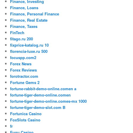
Finance, Investing
Finance, Loans
Finance, Personal Finance
Finance, Real Estate
Finance, Taxes
FinTech
fitago.ru 200
fixprice-katalog.ru 10
florencia-luxe.ru 500
focuspp.com2
Forex News
Forex Reviews
forotractor.com
Fortune Gems 2
fortune-rabbit-demo-online.comen a
fortune-tiger-demo-online.comen
fortune-tiger-demo-online.comes-mx 1000
fortune-tiger-demo-slot.com B
Fortunica Casino
FoxSlots Casino
fr
Fugu Casino