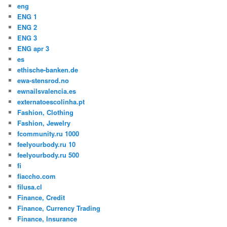
eng
ENG 1
ENG 2
ENG 3
ENG apr 3
es
ethische-banken.de
ewa-stensrod.no
ewnailsvalencia.es
externatoescolinha.pt
Fashion, Clothing
Fashion, Jewelry
fcommunity.ru 1000
feelyourbody.ru 10
feelyourbody.ru 500
fi
fiaccho.com
filusa.cl
Finance, Credit
Finance, Currency Trading
Finance, Insurance