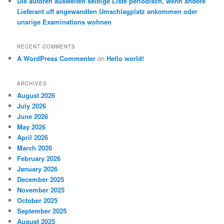
Die autoren ausweiten selbige Liste periodisch, wenn andere
Lieferant uff angewandten Umschlagplatz ankommen oder
unsrige Examinations wohnen
RECENT COMMENTS
A WordPress Commenter
on
Hello world!
ARCHIVES
August 2026
July 2026
June 2026
May 2026
April 2026
March 2026
February 2026
January 2026
December 2025
November 2025
October 2025
September 2025
August 2025