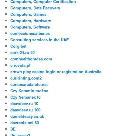
Computers, Computer Certification
Computers, Data Recovery
Computers, Games
Computers, Hardware
Computers, Software
confeccionesalber.es
Consulting services in the UAE
Corgibet
cork-24.ru 20
cpmhealthgrades.com
criovida.pt
crown play casino login or registration Australia
curlrinting.com2
cursocaradafoto.net
Czy Keramin można
Czy Nemanex to
daavdeev.ru 10
daavdeev.ru 100
danieldeasy.co.uk
davranis.net 80
DE
De traven3