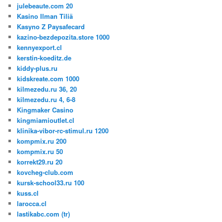
julebeaute.com 20
Kasino Ilman Tiliä
Kasyno Z Paysafecard
kazino-bezdepozita.store 1000
kennyexport.cl
kerstin-koeditz.de
kiddy-plus.ru
kidskreate.com 1000
kilmezedu.ru 36, 20
kilmezedu.ru 4, 6-8
Kingmaker Casino
kingmiamioutlet.cl
klinika-vibor-rc-stimul.ru 1200
kompmix.ru 200
kompmix.ru 50
korrekt29.ru 20
kovcheg-club.com
kursk-school33.ru 100
kuss.cl
larocca.cl
lastikabc.com (tr)