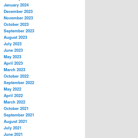
January 2024
December 2023
November 2023
October 2023
September 2023
August 2023
July 2023
June 2023
May 2023
April 2023
March 2023
October 2022
September 2022
May 2022
April 2022
March 2022
October 2021
September 2021
August 2021
July 2021
June 2021