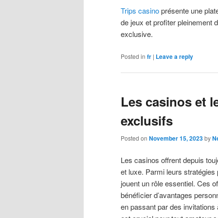
Trips casino
présente une plat
de jeux et profiter pleinement 
exclusive.
Posted in
fr
|
Leave a reply
Les casinos et l
exclusifs
Posted on
November 15, 2023
by
N
Les casinos offrent depuis tou
et luxe. Parmi leurs stratégies
jouent un rôle essentiel. Ces 
bénéficier d’avantages personn
en passant par des invitatio