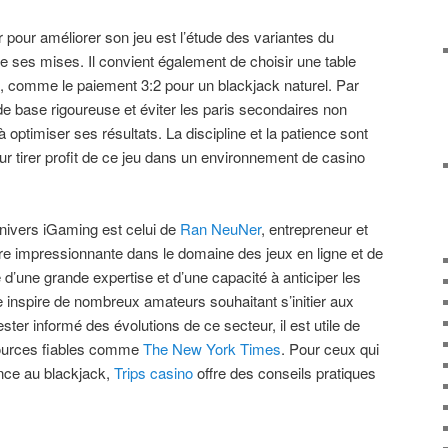
 pour améliorer son jeu est l’étude des variantes du
de ses mises. Il convient également de choisir une table
 comme le paiement 3:2 pour un blackjack naturel. Par
 de base rigoureuse et éviter les paris secondaires non
 optimiser ses résultats. La discipline et la patience sont
ur tirer profit de ce jeu dans un environnement de casino
nivers iGaming est celui de
Ran NeuNer
, entrepreneur et
oire impressionnante dans le domaine des jeux en ligne et de
d’une grande expertise et d’une capacité à anticiper les
 inspire de nombreux amateurs souhaitant s’initier aux
ster informé des évolutions de ce secteur, il est utile de
sources fiables comme
The New York Times
. Pour ceux qui
ence au blackjack,
Trips casino
offre des conseils pratiques