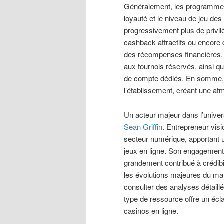
Généralement, les programmes
loyauté et le niveau de jeu des
progressivement plus de privi
cashback attractifs ou encore 
des récompenses financières, 
aux tournois réservés, ainsi 
de compte dédiés. En somme, les
l’établissement, créant une atmo
Un acteur majeur dans l’univer
Sean Griffin
. Entrepreneur visi
secteur numérique, apportant u
jeux en ligne. Son engagement 
grandement contribué à crédibil
les évolutions majeures du mar
consulter des analyses détail
type de ressource offre un écla
casinos en ligne.