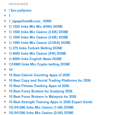
CATEGORIES
! Без рубрики
1
1_lapapillote08.com_10000
1) 1320 links Mix Mix (ENG) DONE
1) 1500 links Mix Casino (2-DK) DONE
1) 1500 links Mix Casino (3-DE) DONE
1) 1595 links Mix Casino (2-USA) DONE
1) 275 links Turkish Betting DONE
1) 6000 links Mix Casino (SW) DONE
1) 8000 links English News DONE
1)14980 links Mix Crypto betting DONE
10
10 Best Calorie Counting Apps of 2026
10 Best Copy and Social Trading Platforms for 2026
10 Best Fitness Tracking Apps of 2026
10 Best Forex Brokers for Scalping 2026
10 Best Forex Brokers in Malaysia for 2026
10 Best Strength Training Apps in 2026 Expert Guide
10) 641286 links Mix Casino (1-UK) DONE
10) 641286 links Mix Casino (2-UK) DONE