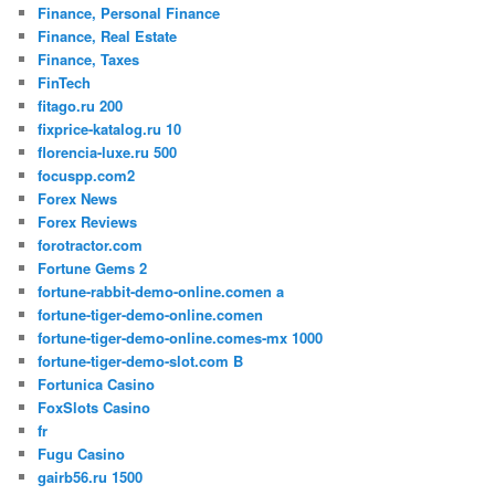
Finance, Personal Finance
Finance, Real Estate
Finance, Taxes
FinTech
fitago.ru 200
fixprice-katalog.ru 10
florencia-luxe.ru 500
focuspp.com2
Forex News
Forex Reviews
forotractor.com
Fortune Gems 2
fortune-rabbit-demo-online.comen a
fortune-tiger-demo-online.comen
fortune-tiger-demo-online.comes-mx 1000
fortune-tiger-demo-slot.com B
Fortunica Casino
FoxSlots Casino
fr
Fugu Casino
gairb56.ru 1500