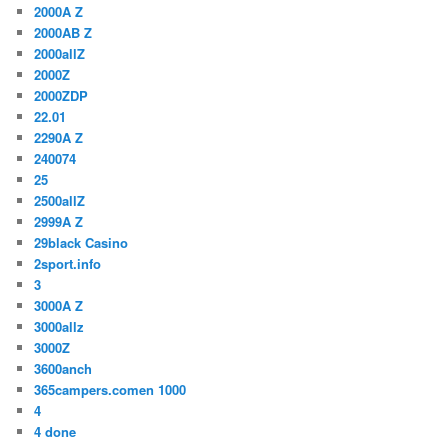
2000A Z
2000AB Z
2000allZ
2000Z
2000ZDP
22.01
2290A Z
240074
25
2500allZ
2999A Z
29black Casino
2sport.info
3
3000A Z
3000allz
3000Z
3600anch
365campers.comen 1000
4
4 done