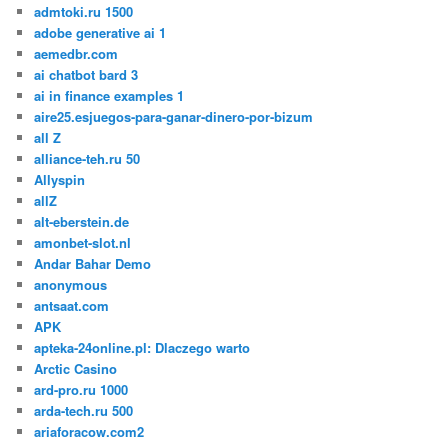
admtoki.ru 1500
adobe generative ai 1
aemedbr.com
ai chatbot bard 3
ai in finance examples 1
aire25.esjuegos-para-ganar-dinero-por-bizum
all Z
alliance-teh.ru 50
Allyspin
allZ
alt-eberstein.de
amonbet-slot.nl
Andar Bahar Demo
anonymous
antsaat.com
APK
apteka-24online.pl: Dlaczego warto
Arctic Casino
ard-pro.ru 1000
arda-tech.ru 500
ariaforacow.com2