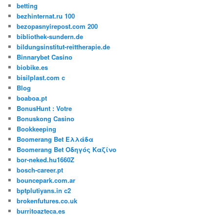
betting
bezhinternat.ru 100
bezopasnyirepost.com 200
bibliothek-sundern.de
bildungsinstitut-reittherapie.de
Binnarybet Casino
biobike.es
bisilplast.com c
Blog
boaboa.pt
BonusHunt : Votre
Bonuskong Casino
Bookkeeping
Boomerang Bet Ελλάδα
Boomerang Bet Οδηγός Καζίνο
bor-neked.hu1660Z
bosch-career.pt
bouncepark.com.ar
bptplutiyans.in c2
brokenfutures.co.uk
burritoazteca.es