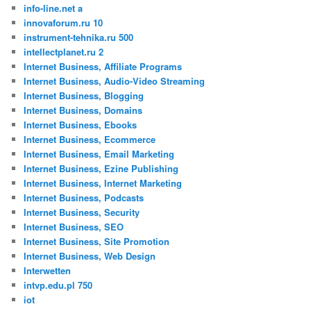
info-line.net a
innovaforum.ru 10
instrument-tehnika.ru 500
intellectplanet.ru 2
Internet Business, Affiliate Programs
Internet Business, Audio-Video Streaming
Internet Business, Blogging
Internet Business, Domains
Internet Business, Ebooks
Internet Business, Ecommerce
Internet Business, Email Marketing
Internet Business, Ezine Publishing
Internet Business, Internet Marketing
Internet Business, Podcasts
Internet Business, Security
Internet Business, SEO
Internet Business, Site Promotion
Internet Business, Web Design
Interwetten
intvp.edu.pl 750
iot