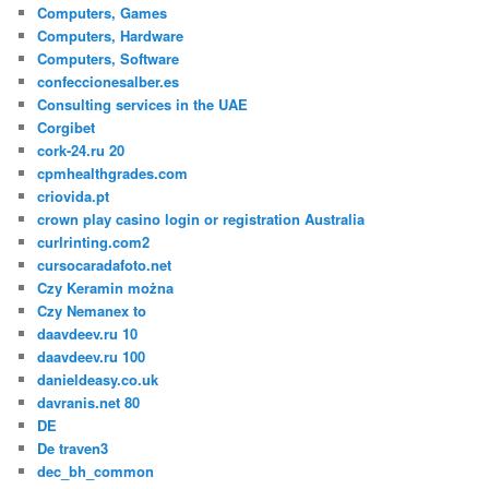
Computers, Games
Computers, Hardware
Computers, Software
confeccionesalber.es
Consulting services in the UAE
Corgibet
cork-24.ru 20
cpmhealthgrades.com
criovida.pt
crown play casino login or registration Australia
curlrinting.com2
cursocaradafoto.net
Czy Keramin można
Czy Nemanex to
daavdeev.ru 10
daavdeev.ru 100
danieldeasy.co.uk
davranis.net 80
DE
De traven3
dec_bh_common