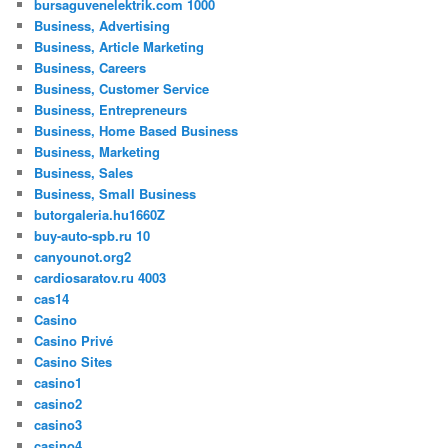
bursaguvenelektrik.com 1000
Business, Advertising
Business, Article Marketing
Business, Careers
Business, Customer Service
Business, Entrepreneurs
Business, Home Based Business
Business, Marketing
Business, Sales
Business, Small Business
butorgaleria.hu1660Z
buy-auto-spb.ru 10
canyounot.org2
cardiosaratov.ru 4003
cas14
Casino
Casino Privé
Casino Sites
casino1
casino2
casino3
casino4