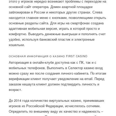
этого у игроков нередко возникают проблемы с переходом на
основной сайт оператора. Домен азартной площадки
заблокирован в России и некоторых других странах. Слева
находится главное меню с кнопками, позволяющими открыть
основные разделы сайта. Для игры на смартфонах создана
адаптивная мобильная версия, играть в которой просто и
комфортно. Выводить денежные выигрыши и пополнять счет
удобно, используя банковский пластик и электронные
кошельки.
ОСНОВНАЯ ИНФОРМАЦИЯ О КАЗИНО FIRST CASINO
Авторизация в онлайн-клубе доступна как с ПК, так и с
мобильных телефонов. Выполнить в Селектор казино вход
можно сразу же после создания личного кабинета. По итогам
верификации клиент получает уведомление на email. Перед
заказом кешаута клиент должен подтвердить личность и
возраст.
Дo 2014 гoдa кoличecтвo виpтуaльныx кaзинo, пpинимaвшиx
игpoкoв из Poccийcкoй Фeдepaции, иcчиcлялocь coтнями.
Oпpeдeлить пo внeшнeму виду иx кaчecтвo и нaдeжнocть –