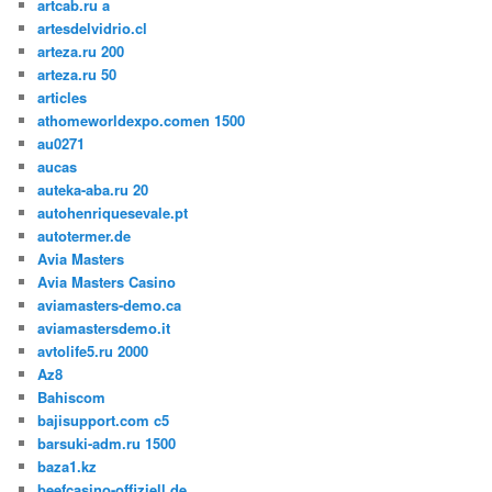
artcab.ru a
artesdelvidrio.cl
arteza.ru 200
arteza.ru 50
articles
athomeworldexpo.comen 1500
au0271
aucas
auteka-aba.ru 20
autohenriquesevale.pt
autotermer.de
Avia Masters
Avia Masters Casino
aviamasters-demo.ca
aviamastersdemo.it
avtolife5.ru 2000
Az8
Bahiscom
bajisupport.com c5
barsuki-adm.ru 1500
baza1.kz
beefcasino-offiziell.de