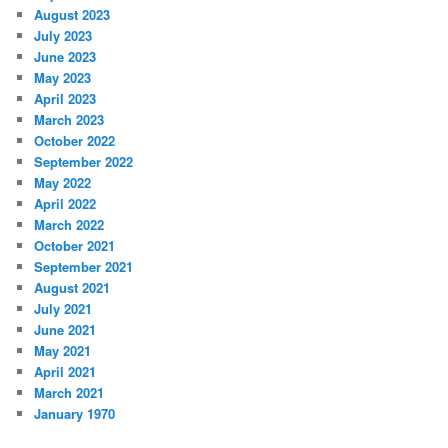
August 2023
July 2023
June 2023
May 2023
April 2023
March 2023
October 2022
September 2022
May 2022
April 2022
March 2022
October 2021
September 2021
August 2021
July 2021
June 2021
May 2021
April 2021
March 2021
January 1970