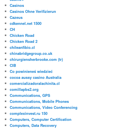
Casinos
Casinos Ohne Verifizierun
Cazeus
cdkennel.net 1500
CH
Chicken Road
Chicken Road 2
chileanfibio.cl
chinabridgegroup.co.uk
chirurgiensherbrooke.com (tr)
CIB
Co powinieneś wiedzieć
cocoa aussy casino Australia
comercializadoralachinita.cl
comillapbs2.org
Communications, GPS
Communications, Mobile Phones
Communications, Video Conferencing
complexinvest.ru 150
Computers, Computer Certification
Computers, Data Recovery