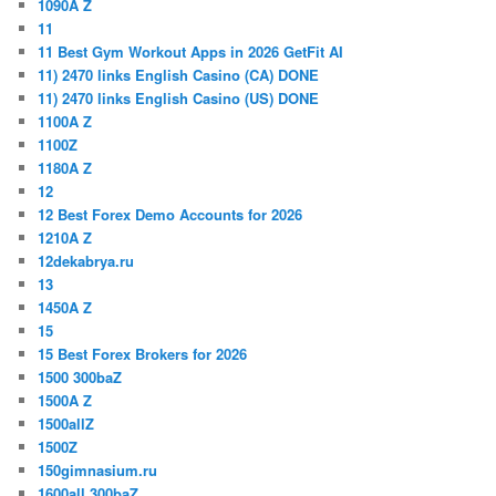
1090A Z
11
11 Best Gym Workout Apps in 2026 GetFit AI
11) 2470 links English Casino (CA) DONE
11) 2470 links English Casino (US) DONE
1100A Z
1100Z
1180A Z
12
12 Best Forex Demo Accounts for 2026
1210A Z
12dekabrya.ru
13
1450A Z
15
15 Best Forex Brokers for 2026
1500 300baZ
1500A Z
1500allZ
1500Z
150gimnasium.ru
1600all 300baZ