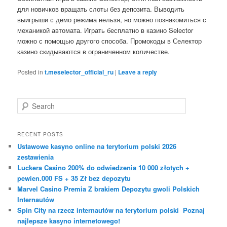
для новичков вращать слоты без депозита. Выводить
выигрыши с демо режима нельзя, но можно познакомиться с
механикой автомата. Играть бесплатно в казино Selector
можно с помощью другого способа. Промокоды в Селектор
казино скидываются в ограниченном количестве.
Posted in
t.meselector_official_ru
|
Leave a reply
S
e
a
r
RECENT POSTS
c
Ustawowe kasyno online na terytorium polski 2026
h
zestawienia
Luckera Casino ️200% do odwiedzenia 10 000 złotych +
pewien.000 FS + 35 Zł bez depozytu
Marvel Casino Premia Z brakiem Depozytu gwoli Polskich
Internautów
Spin City na rzecz internautów na terytorium polski ️ Poznaj
najlepsze kasyno internetowego!