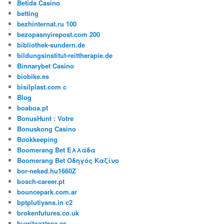
Betida Casino
betting
bezhinternat.ru 100
bezopasnyirepost.com 200
bibliothek-sundern.de
bildungsinstitut-reittherapie.de
Binnarybet Casino
biobike.es
bisilplast.com c
Blog
boaboa.pt
BonusHunt : Votre
Bonuskong Casino
Bookkeeping
Boomerang Bet Ελλάδα
Boomerang Bet Οδηγός Καζίνο
bor-neked.hu1660Z
bosch-career.pt
bouncepark.com.ar
bptplutiyans.in c2
brokenfutures.co.uk
burritoazteca.es