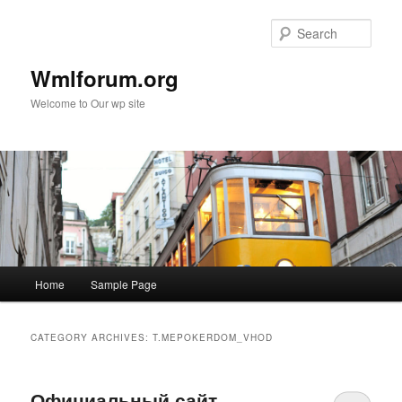
Sear
Wmlforum.org
Welcome to Our wp site
Main
Home
Sample Page
Skip
Skip
menu
to
to
CATEGORY ARCHIVES:
T.MEPOKERDOM_VHOD
primary
secondary
Официальный сайт
content
content