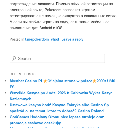
подтверждение личности. Помимо обычной регистрации по
электронной почте, Pokerdom позволяет игрокам
регистрироваться с помощью аккаунтов в социальных сетях.
А если вы любите играть на ходу, есть также мобильное
приложение для Android и iOS.
Posted in
t.mepokerdom_vhod
|
Leave a reply
S
e
a
r
RECENT POSTS
c
Mostbet Casino PL
Oficjalna strona w polsce
2000zł 240
h
FS
Wszelkie Kasyna po Łodzi 2026 ᐈ Całkowita Wykaz Kasyn
Naziemnych
Ustawowe kasyna Łódź Kasyno Fabryka albo Casino Sp.
spośród o. na temat. które to dobrać? Casino Poland
Go4Games Hodolany Ołomuniec lepsze turnieje oraz
promocje cashowe oczekują!