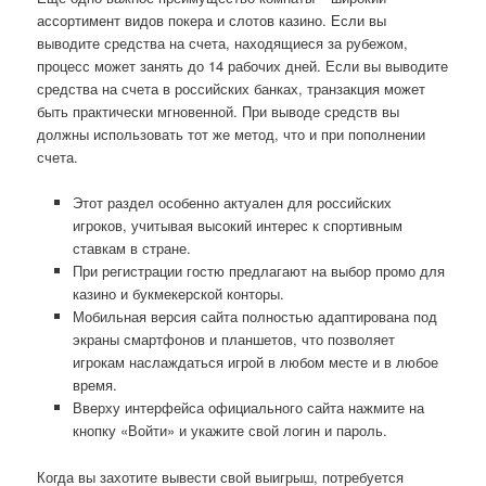
ассортимент видов покера и слотов казино. Если вы
выводите средства на счета, находящиеся за рубежом,
процесс может занять до 14 рабочих дней. Если вы выводите
средства на счета в российских банках, транзакция может
быть практически мгновенной. При выводе средств вы
должны использовать тот же метод, что и при пополнении
счета.
Этот раздел особенно актуален для российских
игроков, учитывая высокий интерес к спортивным
ставкам в стране.
При регистрации гостю предлагают на выбор промо для
казино и букмекерской конторы.
Мобильная версия сайта полностью адаптирована под
экраны смартфонов и планшетов, что позволяет
игрокам наслаждаться игрой в любом месте и в любое
время.
Вверху интерфейса официального сайта нажмите на
кнопку «Войти» и укажите свой логин и пароль.
Когда вы захотите вывести свой выигрыш, потребуется