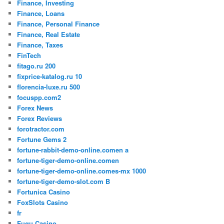
Finance, Investing
Finance, Loans
Finance, Personal Finance
Finance, Real Estate
Finance, Taxes
FinTech
fitago.ru 200
fixprice-katalog.ru 10
florencia-luxe.ru 500
focuspp.com2
Forex News
Forex Reviews
forotractor.com
Fortune Gems 2
fortune-rabbit-demo-online.comen a
fortune-tiger-demo-online.comen
fortune-tiger-demo-online.comes-mx 1000
fortune-tiger-demo-slot.com B
Fortunica Casino
FoxSlots Casino
fr
Fugu Casino