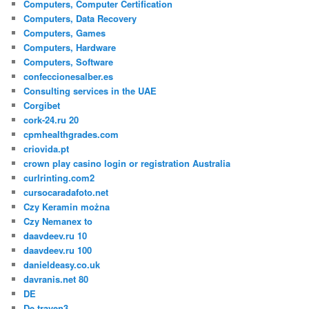
Computers, Computer Certification
Computers, Data Recovery
Computers, Games
Computers, Hardware
Computers, Software
confeccionesalber.es
Consulting services in the UAE
Corgibet
cork-24.ru 20
cpmhealthgrades.com
criovida.pt
crown play casino login or registration Australia
curlrinting.com2
cursocaradafoto.net
Czy Keramin można
Czy Nemanex to
daavdeev.ru 10
daavdeev.ru 100
danieldeasy.co.uk
davranis.net 80
DE
De traven3