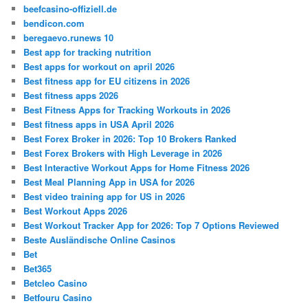
beefcasino-offiziell.de
bendicon.com
beregaevo.runews 10
Best app for tracking nutrition
Best apps for workout on april 2026
Best fitness app for EU citizens in 2026
Best fitness apps 2026
Best Fitness Apps for Tracking Workouts in 2026
Best fitness apps in USA April 2026
Best Forex Broker in 2026: Top 10 Brokers Ranked
Best Forex Brokers with High Leverage in 2026
Best Interactive Workout Apps for Home Fitness 2026
Best Meal Planning App in USA for 2026
Best video training app for US in 2026
Best Workout Apps 2026
Best Workout Tracker App for 2026: Top 7 Options Reviewed
Beste Ausländische Online Casinos
Bet
Bet365
Betcleo Casino
Betfouru Casino