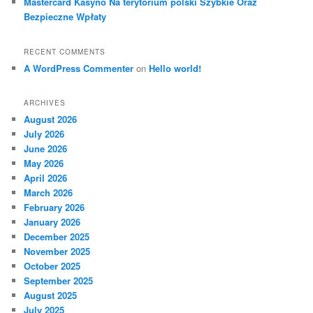
Mastercard Kasyno Na terytorium polski Szybkie Oraz
Bezpieczne Wpłaty
RECENT COMMENTS
A WordPress Commenter
on
Hello world!
ARCHIVES
August 2026
July 2026
June 2026
May 2026
April 2026
March 2026
February 2026
January 2026
December 2025
November 2025
October 2025
September 2025
August 2025
July 2025