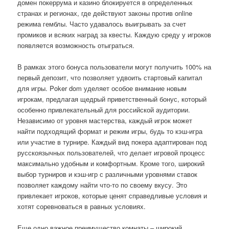
домен покеррума и казино блокируется в определенных
странах и регионах, где действуют законы против online
режима гемблы. Часто удавалось выигрывать за счет
промиков и всяких наград за квесты. Каждую среду у игроков
появляется возможность отыграться.
В рамках этого бонуса пользователи могут получить 100% на
первый депозит, что позволяет удвоить стартовый капитал
для игры. Poker dom уделяет особое внимание новым
игрокам, предлагая щедрый приветственный бонус, который
особенно привлекательный для российской аудитории.
Независимо от уровня мастерства, каждый игрок может
найти подходящий формат и режим игры, будь то кэш-игра
или участие в турнире. Каждый вид покера адаптирован под
русскоязычных пользователей, что делает игровой процесс
максимально удобным и комфортным. Кроме того, широкий
выбор турниров и кэш-игр с различными уровнями ставок
позволяет каждому найти что-то по своему вкусу. Это
привлекает игроков, которые ценят справедливые условия и
хотят соревноваться в равных условиях.
Еще одно важное преимущество комнаты – широкий