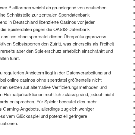
ieser Plattformen weicht ab grundlegend von deutschen
eine Schnittstelle zur zentralen Sperrdatenbank
d in Deutschland lizenzierte Casinos vor jeder
d, die Spielerdaten gegen die OASIS-Datenbank
ne casinos ohne sperrdatei diesen Überprüfungsprozess.
ktiven Selbstsperren den Zutritt, was einerseits als Freiheit
ererseits aber den Spielerschutz erheblich einschränkt und
ten führt.
 regulierten Anbietern liegt in der Datenverarbeitung und
ei online casinos ohne sperrdatei größtenteils nicht
rmen setzen auf alternative Verifizierungsmethoden und
n Heimatjurisdiktionen rechtlich zulässig sind, jedoch nicht
rds entsprechen. Für Spieler bedeutet dies mehr
s Gaming-Angebots, allerdings zugleich weniger
zessivem Glücksspiel und potenziell geringere
tuationen.