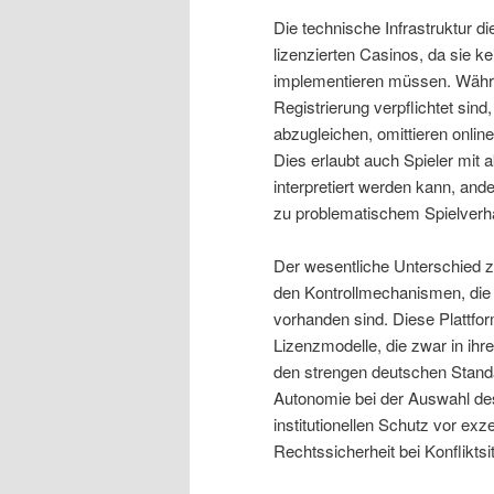
Die technische Infrastruktur d
lizenzierten Casinos, da sie k
implementieren müssen. Währen
Registrierung verpflichtet sin
abzugleichen, omittieren onli
Dies erlaubt auch Spieler mit a
interpretiert werden kann, and
zu problematischem Spielverhal
Der wesentliche Unterschied zu
den Kontrollmechanismen, die b
vorhanden sind. Diese Plattfo
Lizenzmodelle, die zwar in ihre
den strengen deutschen Standa
Autonomie bei der Auswahl de
institutionellen Schutz vor ex
Rechtssicherheit bei Konfliktsi