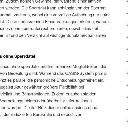
n. Zudem können Gewinne, die während einer aktiven
iert werden. Die Sperrfrist kann abhängig von der Sperrart
rhaft variieren, wobei eine vorzeitige Aufhebung nur unter
ist. Diese umfassenden Einschränkungen erklären, warum
sinos ohne sperrdatei recherchieren, obwohl dies mit
den ist und den Verzicht auf wichtige Schutzmechanismen
s ohne Sperrdatei
sinos ohne sperrdatei eröffnet mehrere Möglichkeiten, die
ler von Bedeutung sind. Während das OASIS-System primär
zt es parallel die persönliche Entscheidungsfreiheit ein.
egelstruktur gewähren größere Flexibilität bei
vielfalt und Bonusoptionen. Zudem erlauben sie den
Bearbeitungsfehlern oder überholter Informationen
sen wurden. Die der Reiz dieser online casinos ohne
uf der reduzierten Bürokratie und expeditiven