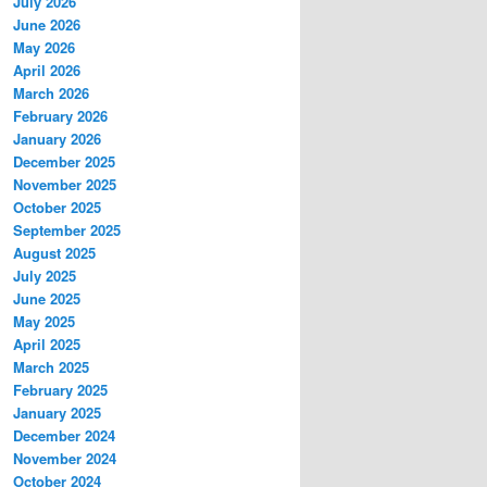
July 2026
June 2026
May 2026
April 2026
March 2026
February 2026
January 2026
December 2025
November 2025
October 2025
September 2025
August 2025
July 2025
June 2025
May 2025
April 2025
March 2025
February 2025
January 2025
December 2024
November 2024
October 2024