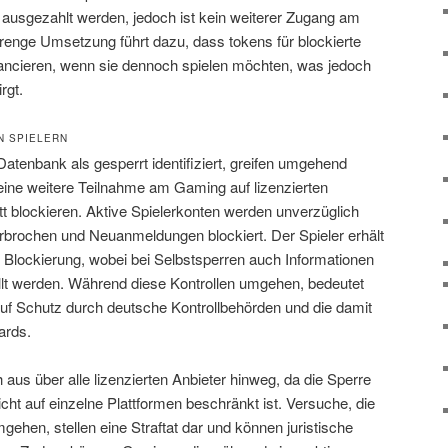
 ausgezahlt werden, jedoch ist kein weiterer Zugang am
trenge Umsetzung führt dazu, dass tokens für blockierte
ancieren, wenn sie dennoch spielen möchten, was jedoch
rgt.
N SPIELERN
Datenbank als gesperrt identifiziert, greifen umgehend
eine weitere Teilnahme am Gaming auf lizenzierten
t blockieren. Aktive Spielerkonten werden unverzüglich
nterbrochen und Neuanmeldungen blockiert. Der Spieler erhält
e Blockierung, wobei bei Selbstsperren auch Informationen
ellt werden. Während diese Kontrollen umgehen, bedeutet
 auf Schutz durch deutsche Kontrollbehörden und die damit
ards.
aus über alle lizenzierten Anbieter hinweg, da die Sperre
icht auf einzelne Plattformen beschränkt ist. Versuche, die
hen, stellen eine Straftat dar und können juristische