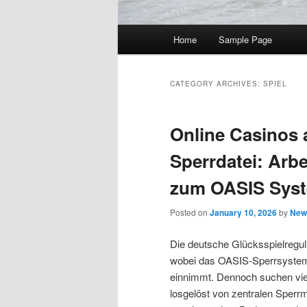
Main
Home
Sample Page
Skip
Skip
menu
to
to
CATEGORY ARCHIVES:
SPIEL
primary
secondary
Online Casinos 
content
content
Sperrdatei: Arb
zum OASIS Sys
Posted on
January 10, 2026
by
New
Die deutsche Glücksspielreguli
wobei das OASIS-Sperrsystem e
einnimmt. Dennoch suchen viel
losgelöst von zentralen Sper