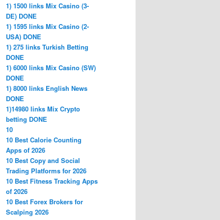
1) 1500 links Mix Casino (3-
DE) DONE
1) 1595 links Mix Casino (2-
USA) DONE
1) 275 links Turkish Betting
DONE
1) 6000 links Mix Casino (SW)
DONE
1) 8000 links English News
DONE
1)14980 links Mix Crypto
betting DONE
10
10 Best Calorie Counting
Apps of 2026
10 Best Copy and Social
Trading Platforms for 2026
10 Best Fitness Tracking Apps
of 2026
10 Best Forex Brokers for
Scalping 2026