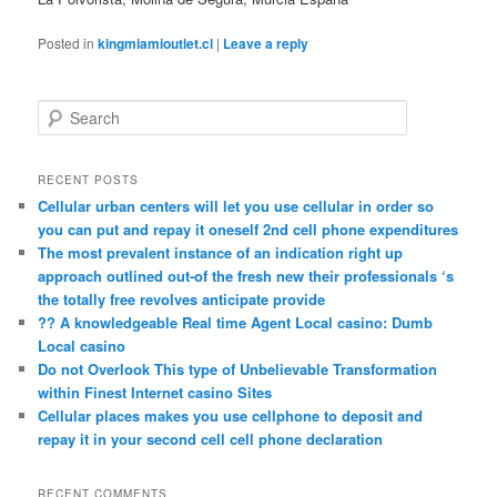
Posted in
kingmiamioutlet.cl
|
Leave a reply
S
e
a
r
RECENT POSTS
c
Cellular urban centers will let you use cellular in order so
h
you can put and repay it oneself 2nd cell phone expenditures
The most prevalent instance of an indication right up
approach outlined out-of the fresh new their professionals ‘s
the totally free revolves anticipate provide
?? A knowledgeable Real time Agent Local casino: Dumb
Local casino
Do not Overlook This type of Unbelievable Transformation
within Finest Internet casino Sites
Cellular places makes you use cellphone to deposit and
repay it in your second cell cell phone declaration
RECENT COMMENTS