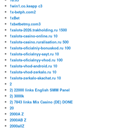
1win1.co.keapp c3
1x-betph.com2
1xBet
1xbetbetmy.com3
1xslots-2026.trakholding.ru 1500
1xslots-casino-online.ru 10
1xslots-casino.ruralisation.ru 500
1xslots-oficialniy-bonuskod.ru 100
1xslots-oficialnyy-sayt.ru 10
1xslots-oficialnyy-vhod.ru 100
1xslots-vhod-android.ru 10
1xslots-vhod-zerkalo.ru 10
1xslots-zerkalo-skachat.ru 10
2
2) 22000 links English SMM Panel
2) 3000k
2) 7843 links Mix Casino (DE) DONE
20
2000A Z
2000AB Z
2000allZ