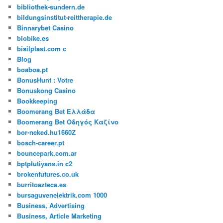
bibliothek-sundern.de
bildungsinstitut-reittherapie.de
Binnarybet Casino
biobike.es
bisilplast.com c
Blog
boaboa.pt
BonusHunt : Votre
Bonuskong Casino
Bookkeeping
Boomerang Bet Ελλάδα
Boomerang Bet Οδηγός Καζίνο
bor-neked.hu1660Z
bosch-career.pt
bouncepark.com.ar
bptplutiyans.in c2
brokenfutures.co.uk
burritoazteca.es
bursaguvenelektrik.com 1000
Business, Advertising
Business, Article Marketing