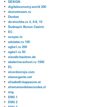
DESIGN
digitaleconomy.world 200
domotmoem.ru
Donbet
ds-elochka.ru 4, 6-8, 10
Dudespin Bonus Casinò
EC
ecoyan.in
edutatar.ru 100
egbs1.ru 200
egbs1.ru 50
eiscafe-bautzen.de
ekaterina-school.ru 1500
EL
elcordonrojo.com
elemergente.net
elisabeth-kappaurer.at
elremansodelascondes.cl
eng
ENG 1
ENG 2
ENG 3