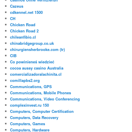
Cazeus
cdkennel.net 1500
CH
Chicken Road
Chicken Road 2
chileanfibio.cl
chinabridgegroup.co.uk
chirurgiensherbrooke.com (tr)
CIB
Co powinieneś wiedzieć
cocoa aussy casino Australia
comercializadoralachinita.cl
comillapbs2.org
Communications, GPS
Communications, Mobile Phones
Communications, Video Conferencing
complexinvest.ru 150
Computers, Computer Certification
Computers, Data Recovery
Computers, Games
Computers, Hardware