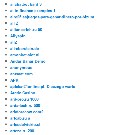
ai chatbot bard 3
ai in finance examples 1
aire25.esjuegos-para-ganar-dinero-por-bizum
all Z
alliance-teh.ru 50
Allyspin
allZ
alt-eberstein.de
amonbet-slot.nl
Andar Bahar Demo
anonymous
antsaat.com
APK
apteka-24online.pl: Dlaczego warto
Arctic Casino
ard-pro.ru 1000
arda-tech.ru 500
ariaforacow.com2
artcab.ru a
artesdelvidrio.cl
arteza.ru 200