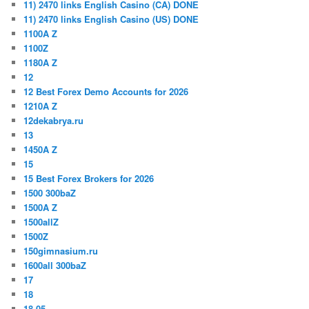
11) 2470 links English Casino (CA) DONE
11) 2470 links English Casino (US) DONE
1100A Z
1100Z
1180A Z
12
12 Best Forex Demo Accounts for 2026
1210A Z
12dekabrya.ru
13
1450A Z
15
15 Best Forex Brokers for 2026
1500 300baZ
1500A Z
1500allZ
1500Z
150gimnasium.ru
1600all 300baZ
17
18
18.05