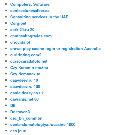
Computers, Software
confeccionesalber.es
Consulting services in the UAE
Corgibet
cork-24.ru 20
cpmhealthgrades.com
criovida.pt
crown play casino login or registration Australia
curlrinting.com2
cursocaradafoto.net
Czy Keramin można
Czy Nemanex to
daavdeev.ru 10
daavdeev.ru 100
danieldeasy.co.uk
davranis.net 80
DE
De traven3
dec_bh_common
denta-stomatologiya.rucasino 1000
des jeux