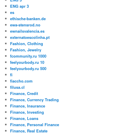
ENG apr 3
es
ethische-banken.de
ewa-stensrod.no
ewnailsvalencia.es
externatoescolinha.pt
Fashion, Clothing
Fashion, Jewelry
fcommunity.ru 1000
feelyourbody.ru 10
feelyourbody.ru 500
fi
fiaccho.com
filusa.cl
Finance, Credit
Finance, Currency Trading
Finance, Insurance
Finance, Investing
Finance, Loans
Finance, Personal Finance
Finance, Real Estate