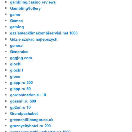
gambling/casino reviews
Gambling\lottery
game
Games
gaming
gaziantepklimakombiservisi.net 1003
Gdzie szukać najlepszych
general
Generated
gggjog.com
giochi
giochi1
gioco
gispp.ru 200
gispp.ru 50
gordostnation.ru 10
gossmi.ru 600
gp2ui.ru 10
Grandpashabet
greenchillibangor.co.uk
groznycityhotel.ru 200
gruzoperevozki-lyubertsy.ru 1600