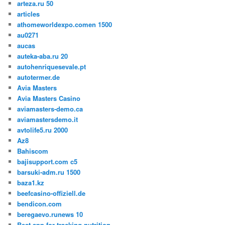
arteza.ru 50
articles
athomeworldexpo.comen 1500
au0271
aucas
auteka-aba.ru 20
autohenriquesevale.pt
autotermer.de
Avia Masters
Avia Masters Casino
aviamasters-demo.ca
aviamastersdemo.it
avtolife5.ru 2000
Az8
Bahiscom
bajisupport.com c5
barsuki-adm.ru 1500
baza1.kz
beefcasino-offiziell.de
bendicon.com
beregaevo.runews 10
Best app for tracking nutrition