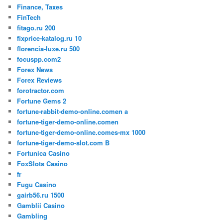
Finance, Taxes
FinTech
fitago.ru 200
fixprice-katalog.ru 10
florencia-luxe.ru 500
focuspp.com2
Forex News
Forex Reviews
forotractor.com
Fortune Gems 2
fortune-rabbit-demo-online.comen a
fortune-tiger-demo-online.comen
fortune-tiger-demo-online.comes-mx 1000
fortune-tiger-demo-slot.com B
Fortunica Casino
FoxSlots Casino
fr
Fugu Casino
gairb56.ru 1500
Gamblii Casino
Gambling