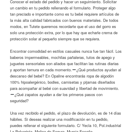
Conocer el estado del pedido y hacer un seguimiento. Solicitar
un cambio en tu pedido rellenando el formulario. Proteger algo
tan preciado e importante como es tu bebé requiere artículos de
la más alta calidad fabricados con buenos materiales. De todos
modos, en Tutete queremos recordarte que el uso del gorro es
solo una protección extra, por lo que hay que echarle crema de
protección solar al pequeño siempre que se requiera.
Encontrar comodidad en estilos casuales nunca fue tan fácil. Los
baberos impermeables, mochilas pañaleras, tutos de apego y
juguetes sensoriales son aliados que facilitan las rutinas diarias
y aportan ternura en cada momento.
¿Qué productos ayudan al
descanso del bebé? En Opaline encontrarás ropa de algodón
100% hipoalergénico, bodies, camisetas y pijamas diseñados
para acompañar al bebé con suavidad y libertad de movimiento.
¿Qué zapatos ayudan a dar los primeros pasos con
seguridad?
Una vez recibido el pedido, el plazo de devolución, es de 14 días
hábiles. Si deseas realizar una modificación en tu pedido,
puedes rellenar el siguiente formulario. C/ Yecla 10, Pol.industrial
La Polvorista, Molina de Segura, Murcia España