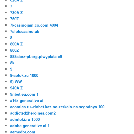
7
730A Z
750Z
7kcasinojam.co.com 4004
7slotscasino.uk
8
800A Z
800Z
888starz-pl.org.plwyplata c9
8k
9
9-sotok.ru 1000
9) WW
940A Z
9nbet.eu.com 1
a16z generative ai
acomics.ru~riobet-kazino-zerkalo-na-segodnya 100
addicted2heroines.com2
admtoki.ru 1500
adobe generative ai 1
aemedbr.com