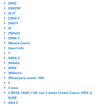
2000Z
2000ZDP
22.01
2290A Z
240074
25
2500allZ
2999A Z
29black Casino
2sport.info
3
3000A Z
3000allz
3000Z
3600anch
365campers.comen 1000
4
4 done
4 WEKS TASK) 1100 over 4 weeks Croatia Casino (WEK 2)
DONE
430A Z