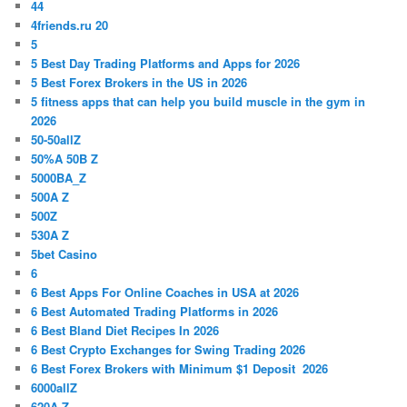
44
4friends.ru 20
5
5 Best Day Trading Platforms and Apps for 2026
5 Best Forex Brokers in the US in 2026
5 fitness apps that can help you build muscle in the gym in
2026
50-50allZ
50%A 50B Z
5000BA_Z
500A Z
500Z
530A Z
5bet Casino
6
6 Best Apps For Online Coaches in USA at 2026
6 Best Automated Trading Platforms in 2026
6 Best Bland Diet Recipes In 2026
6 Best Crypto Exchanges for Swing Trading 2026
6 Best Forex Brokers with Minimum $1 Deposit ️ 2026
6000allZ
620A Z