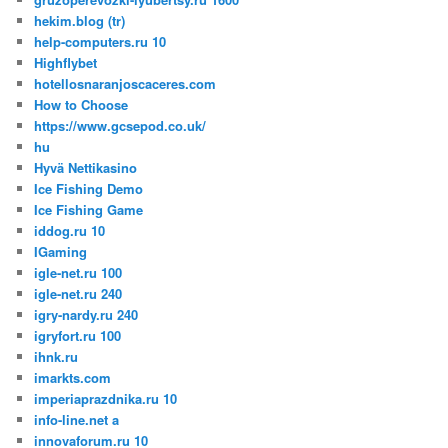
hekim.blog (tr)
help-computers.ru 10
Highflybet
hotellosnaranjoscaceres.com
How to Choose
https://www.gcsepod.co.uk/
hu
Hyvä Nettikasino
Ice Fishing Demo
Ice Fishing Game
iddog.ru 10
IGaming
igle-net.ru 100
igle-net.ru 240
igry-nardy.ru 240
igryfort.ru 100
ihnk.ru
imarkts.com
imperiaprazdnika.ru 10
info-line.net a
innovaforum.ru 10