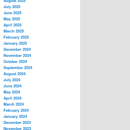
August 2025
July 2025
June 2025
May 2025
April 2025
March 2025
February 2025
January 2025
December 2024
November 2024
October 2024
September 2024
August 2024
July 2024
June 2024
May 2024
April 2024
March 2024
February 2024
January 2024
December 2023
November 2023