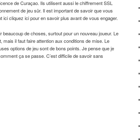
licence de Curaçao. Ils utilisent aussi le chiffrement SSL
ronnement de jeu sûr. Il est important de savoir que vous
nt ici cliquez ici pour en savoir plus avant de vous engager.
ir beaucoup de choses, surtout pour un nouveau joueur. Le
 mais il faut faire attention aux conditions de mise. Le
es options de jeu sont de bons points. Je pense que je
comment ça se passe. C’est difficile de savoir sans