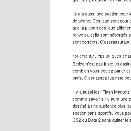
Ils ont aussi une section pour 
de pêche. Ces jeux sont pour 
que la plupart des jeux affich
renvoie), et ils sont hébergés
sont corrects. C’est rassurant.
FONCTIONNALITÉS UNIQUES ET L
Betida n’est pas juste un casino
combien vous voulez parier et
paris. C’est assez futuriste po
Il y a aussi les “Flash Market
comme savoir s’il y aura une 
destiné à une audience plus je
section paris sportifs. Vous 
CS2 ou Dota 2 sans quitter le si