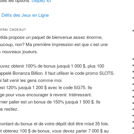
tes les options.
cliquez ici
 Défis des Jeux en Ligne
 VRAI CADEAU?
etida propose un paquet de bienvenue assez énorme,
aucoup, non? Ma première impression est que c’est une
les nouveaux joueurs.
vez obtenir 100% de bonus jusquà 1 000 $, plus 100
 appelé Bonanza Billion. Il faut utiliser le code promo SLOTS.
ui fait venir les gens comme moi.
’est 120% jusquà 1 200 $ avec le code SG75. Ils
e pour vous encourager à revenir. Intéressant.
nier palier est un bonus de 150% jusquà 1 500 $. Ils
s restiez.
montant du bonus et de votre dépôt doit être misé 35 fois.
t obtenez 100 $ de bonus, vous devez parier 7 000 $ au