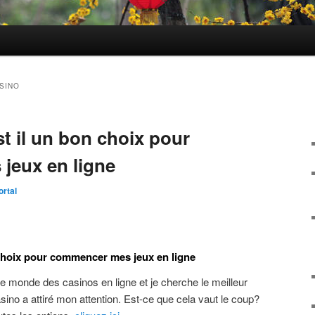
SINO
t il un bon choix pour
jeux en ligne
rtal
 choix pour commencer mes jeux en ligne
 monde des casinos en ligne et je cherche le meilleur
sino a attiré mon attention. Est-ce que cela vaut le coup?