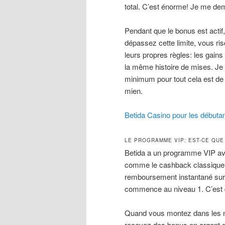
total. C’est énorme! Je me de
Pendant que le bonus est actif
dépassez cette limite, vous ris
leurs propres règles: les gains
la même histoire de mises. Je
minimum pour tout cela est de 
mien.
Betida Casino pour les débuta
LE PROGRAMME VIP: EST-CE QUE
Betida a un programme VIP ave
comme le cashback classique q
remboursement instantané sur
commence au niveau 1. C’est d
Quand vous montez dans les ni
recevez des bonus en argent d