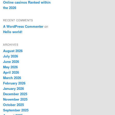
Online casinos Ranked within
the 2026
RECENT COMMENTS
A WordPress Commenter
on
Hello world!
ARCHIVES
August 2026
July 2026
June 2026
May 2026
April 2026
March 2026
February 2026
January 2026
December 2025
November 2025
October 2025
September 2025