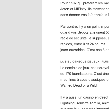
Pour ceux qui préfèrent les mét
Jeton et MiFinity. Ils mettent 
sans donner vos informations i
Par contre, il y a un point impor
quand vos dépôts atteignent 50
règle de sécurité, je suppose. L
rapides, entre 0 et 24 heures.
jours ouvrables. C’est bon à sa
LA BIBLIOTHÈQUE DE JEUX: PLUS
Le nombre de jeux est incroyabl
de 170 fournisseurs. C’est én
machines à sous classiques c
Wanted Dead or a Wild.
Il y a aussi un casino en dire
Lightning Roulette sont là, ani
que ces jeux sont très interacti