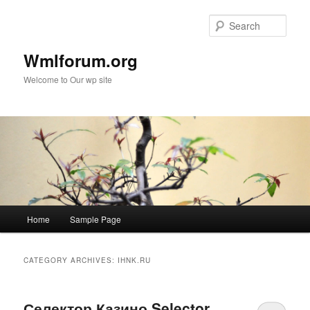
Sear
Wmlforum.org
Welcome to Our wp site
Main
Home
Sample Page
Skip
Skip
menu
to
to
CATEGORY ARCHIVES:
IHNK.RU
primary
secondary
Селектор Казино Selector
content
content