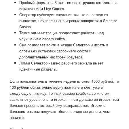
Пробный формат работает во всех группах каталога, за
исключением Live Games.
Оператор публикует сведения только о последних
выплатах, начисленных в игровых аппаратах в Selector
Casino.
Также администрация продолжает работать над
улучшением своего сайта.
Она позволяет войти в казино Селектор и играть в
слоты без установки стороннего софта и
дополнительных настроек браузера.
Лобби Селектор казино рабочего зеркала имеет
идентичные разделы.
Если пользователь в течение недели вложил 1000 рублей, то
100 рублей обязательно вернуться на его счет уже в
следующую пятницу. Точный размер кэшбэка во многом
зависит от уровня опыта игрока — чем дольше он играет, тем
больше процент, который ему возвращается. Игроки с
большим опытом получают более солидные деньги, чем
новички.