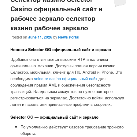
Casino официальный сайт и
рабочее зеркало селектор
казино рабочее зеркало
Posted on
June 11, 2026
by
News Portal
Новости Selector GG официальный сайт и зеркало
Вдобавок они отличаются высоким RTP и наличием
оригинальных механик. Доступны полная версия казино
Селектор, мобильная, клиент для ПК, Android и iPhone. Это
необходимо
selector casino официальный сайт
для
соблюдения правил AML и обеспечения безопасности
транзакций. Владельцам аккаунтов не нужно повторно
регистрироваться на зеркалах. Достаточно войти, используя
логин и пароль или привязанные профили в соцсетях.
Selector GG — официальный сайт и зеркало
По умолчанию действует базовое требование тройного
оборота.