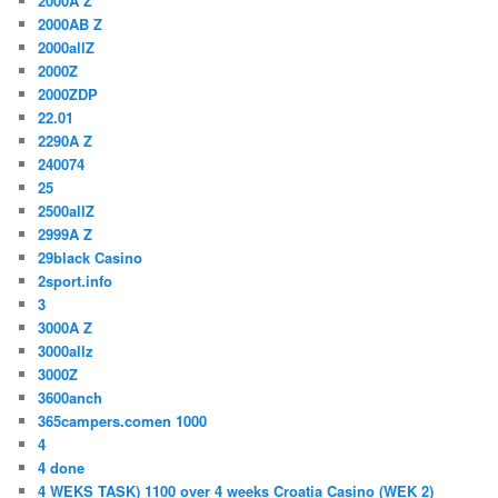
2000A Z
2000AB Z
2000allZ
2000Z
2000ZDP
22.01
2290A Z
240074
25
2500allZ
2999A Z
29black Casino
2sport.info
3
3000A Z
3000allz
3000Z
3600anch
365campers.comen 1000
4
4 done
4 WEKS TASK) 1100 over 4 weeks Croatia Casino (WEK 2)