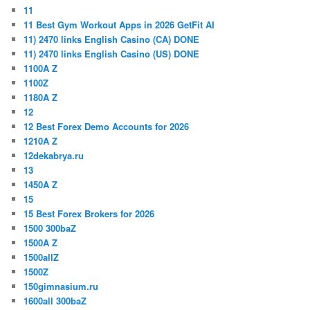
11
11 Best Gym Workout Apps in 2026 GetFit AI
11) 2470 links English Casino (CA) DONE
11) 2470 links English Casino (US) DONE
1100A Z
1100Z
1180A Z
12
12 Best Forex Demo Accounts for 2026
1210A Z
12dekabrya.ru
13
1450A Z
15
15 Best Forex Brokers for 2026
1500 300baZ
1500A Z
1500allZ
1500Z
150gimnasium.ru
1600all 300baZ