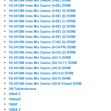
10) 641286 links Mix Casino (3-NL) DONE
10) 641286 links Mix Casino (4-DE) DONE
10) 641286 links Mix Casino (5-SE) (4) DONE
10) 641286 links Mix Casino (5-SE) (6) DONE
10) 641286 links Mix Casino (6-SE) (1) DONE
10) 641286 links Mix Casino (6-SE) (2) DONE
10) 641286 links Mix Casino (6-SE) (3) DONE
10) 641286 links Mix Casino (6-SE) (5) DONE
10) 641286 links Mix Casino (7-UK) (5) DONE
10) 641286 links Mix Casino (8-CA-FR) DONE
10) 641286 links Mix Casino (8-CA) (2) DONE
10) 641286 links Mix Casino (AU-1) DONE
10) 641286 links Mix Casino (AU-10-11) DONE
10) 641286 links Mix Casino (AU-2) DONE
10) 641286 links Mix Casino (AU-3-4) DONE
10) 641286 links Mix Casino (AU-5) DONE
10) 641286 links Mix Casino (AU-6-7chast) DONE
100 Talletusbonus
1000A Z
1000allZ
1000Z
1090A Z