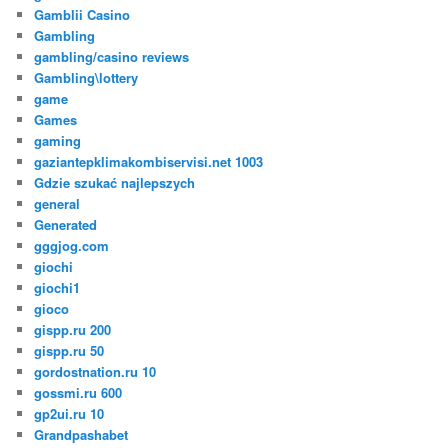
Gamblii Casino
Gambling
gambling/casino reviews
Gambling\lottery
game
Games
gaming
gaziantepklimakombiservisi.net 1003
Gdzie szukać najlepszych
general
Generated
gggjog.com
giochi
giochi1
gioco
gispp.ru 200
gispp.ru 50
gordostnation.ru 10
gossmi.ru 600
gp2ui.ru 10
Grandpashabet