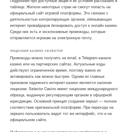
Подробнее про доступные акции и их условия рассказано в
таблице. Жители некоторых стран не смогут попасть на
официальный сайт игровой платформы. Это связано с
деятельностью контролирующих органов, обязывающих
интернет провайдеров блокировать доступ к онлайн казино.
Среди них есть и эксклюзивные промокоды, которые
отправляются игрокам на электронную почту.
ЛИЦЕНЗИЯ КАЗИНО СЕЛЕКТОР
Промокоды можно получить на email, в Telegram-канале
казино или на партнерских сайтах. Актуальные коды
действуют ограниченное время, поэтому важно их
активировать как можно быстрее. Одним из главных
признаков надежного интернет-казино является наличие
лицензии. Selector Casino имеет лицензию международного
образца, выданную регулирующим органом в офшорной
юрисдикции. Основной принцип создания зеркал — полное
соответствие оригинальной платформе. При переходе на
зеркало пользователь видит тот же интерфейс, что и на
официальном сайте.
Информация о выданном разрешении опубликована в