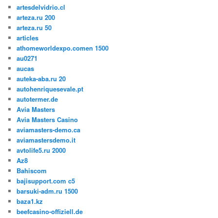
artesdelvidrio.cl
arteza.ru 200
arteza.ru 50
articles
athomeworldexpo.comen 1500
au0271
aucas
auteka-aba.ru 20
autohenriquesevale.pt
autotermer.de
Avia Masters
Avia Masters Casino
aviamasters-demo.ca
aviamastersdemo.it
avtolife5.ru 2000
Az8
Bahiscom
bajisupport.com c5
barsuki-adm.ru 1500
baza1.kz
beefcasino-offiziell.de