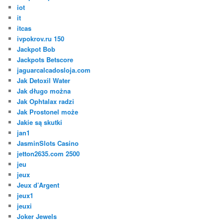
iot
it
itcas
ivpokrov.ru 150
Jackpot Bob
Jackpots Betscore
jaguarcalcadosloja.com
Jak Detoxil Water
Jak długo można
Jak Ophtalax radzi
Jak Prostonel może
Jakie są skutki
jan1
JasminSlots Casino
jetton2635.com 2500
jeu
jeux
Jeux d’Argent
jeux1
jeuxi
Joker Jewels