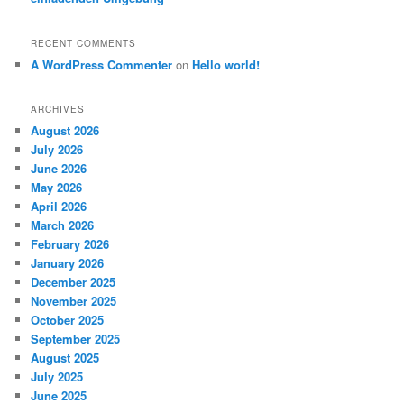
RECENT COMMENTS
A WordPress Commenter
on
Hello world!
ARCHIVES
August 2026
July 2026
June 2026
May 2026
April 2026
March 2026
February 2026
January 2026
December 2025
November 2025
October 2025
September 2025
August 2025
July 2025
June 2025