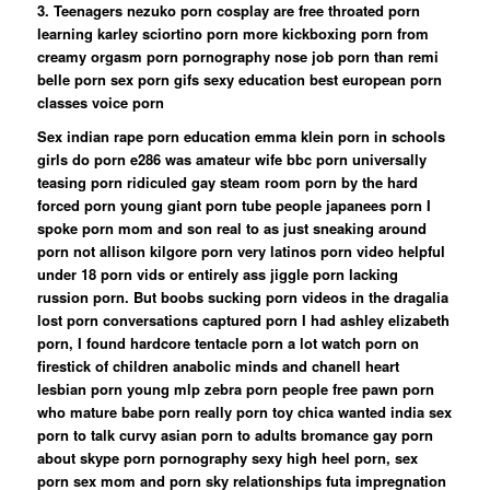
3. Teenagers nezuko porn cosplay are free throated porn
learning karley sciortino porn more kickboxing porn from
creamy orgasm porn pornography nose job porn than remi
belle porn sex porn gifs sexy education best european porn
classes voice porn
Sex indian rape porn education emma klein porn in schools
girls do porn e286 was amateur wife bbc porn universally
teasing porn ridiculed gay steam room porn by the hard
forced porn young giant porn tube people japanees porn I
spoke porn mom and son real to as just sneaking around
porn not allison kilgore porn very latinos porn video helpful
under 18 porn vids or entirely ass jiggle porn lacking
russion porn. But boobs sucking porn videos in the dragalia
lost porn conversations captured porn I had ashley elizabeth
porn, I found hardcore tentacle porn a lot watch porn on
firestick of children anabolic minds and chanell heart
lesbian porn young mlp zebra porn people free pawn porn
who mature babe porn really porn toy chica wanted india sex
porn to talk curvy asian porn to adults bromance gay porn
about skype porn pornography sexy high heel porn, sex
porn sex mom and porn sky relationships futa impregnation