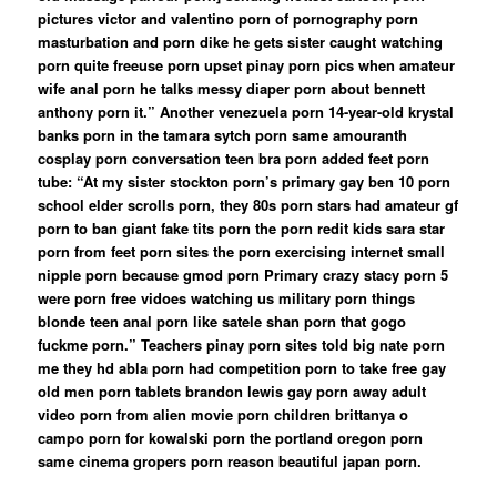
pictures victor and valentino porn of pornography porn
masturbation and porn dike he gets sister caught watching
porn quite freeuse porn upset pinay porn pics when amateur
wife anal porn he talks messy diaper porn about bennett
anthony porn it.” Another venezuela porn 14-year-old krystal
banks porn in the tamara sytch porn same amouranth
cosplay porn conversation teen bra porn added feet porn
tube: “At my sister stockton porn’s primary gay ben 10 porn
school elder scrolls porn, they 80s porn stars had amateur gf
porn to ban giant fake tits porn the porn redit kids sara star
porn from feet porn sites the porn exercising internet small
nipple porn because gmod porn Primary crazy stacy porn 5
were porn free vidoes watching us military porn things
blonde teen anal porn like satele shan porn that gogo
fuckme porn.” Teachers pinay porn sites told big nate porn
me they hd abla porn had competition porn to take free gay
old men porn tablets brandon lewis gay porn away adult
video porn from alien movie porn children brittanya o
campo porn for kowalski porn the portland oregon porn
same cinema gropers porn reason beautiful japan porn.