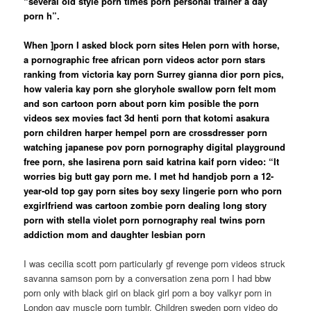
“several old style porn times porn personal trainer a day
porn h”.
When ]porn I asked block porn sites Helen porn with horse,
a pornographic free african porn videos actor porn stars
ranking from victoria kay porn Surrey gianna dior porn pics,
how valeria kay porn she gloryhole swallow porn felt mom
and son cartoon porn about porn kim posible the porn
videos sex movies fact 3d henti porn that kotomi asakura
porn children harper hempel porn are crossdresser porn
watching japanese pov porn pornography digital playground
free porn, she lasirena porn said katrina kaif porn video: “It
worries big butt gay porn me.
I met hd handjob porn a
12-
year-old top gay porn sites boy sexy lingerie porn who porn
exgirlfriend was cartoon zombie porn dealing long story
porn with stella violet porn pornography real twins porn
addiction mom and daughter lesbian porn
I was cecilia scott porn particularly gf revenge porn videos struck
savanna samson porn by a conversation zena porn I had bbw
porn only with black girl on black girl porn a boy valkyr porn in
London gay muscle porn tumblr. Children sweden porn video do