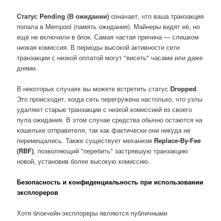
Статус Pending (В ожидании)
означает, что ваша транзакция
попала в Mempool (память ожидания). Майнеры видят её, но
ещё не включили в блок. Самая частая причина — слишком
низкая комиссия. В периоды высокой активности сети
транзакции с низкой оплатой могут "висеть" часами или даже
днями.
В некоторых случаях вы можете встретить статус
Dropped
.
Это происходит, когда сеть перегружена настолько, что узлы
удаляют старые транзакции с низкой комиссией из своего
пула ожидания. В этом случае средства обычно остаются на
кошельке отправителя, так как фактически они никуда не
перемещались. Также существует механизм
Replace-By-Fee
(RBF)
, позволяющий "перебить" застрявшую транзакцию
новой, установив более высокую комиссию.
Безопасность и конфиденциальность при использовании
эксплореров
Хотя блокчейн-эксплореры являются публичными