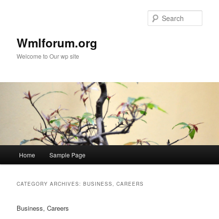
Sear
Wmlforum.org
Welcome to Our wp site
Main
Home
Sample Page
Skip
Skip
menu
to
to
CATEGORY ARCHIVES:
BUSINESS, CAREERS
primary
secondary
Business, Careers
content
content