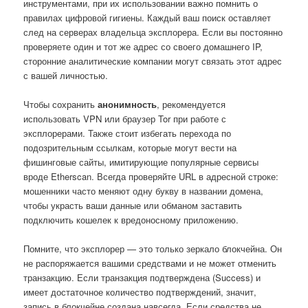
инструментами, при их использовании важно помнить о
правилах цифровой гигиены. Каждый ваш поиск оставляет
след на серверах владельца эксплорера. Если вы постоянно
проверяете один и тот же адрес со своего домашнего IP,
сторонние аналитические компании могут связать этот адрес
с вашей личностью.
Чтобы сохранить
анонимность
, рекомендуется
использовать VPN или браузер Tor при работе с
эксплорерами. Также стоит избегать перехода по
подозрительным ссылкам, которые могут вести на
фишинговые сайты, имитирующие популярные сервисы
вроде Etherscan. Всегда проверяйте URL в адресной строке:
мошенники часто меняют одну букву в названии домена,
чтобы украсть ваши данные или обманом заставить
подключить кошелек к вредоносному приложению.
Помните, что эксплорер — это только зеркало блокчейна. Он
не распоряжается вашими средствами и не может отменить
транзакцию. Если транзакция подтверждена (Success) и
имеет достаточное количество подтверждений, значит,
запись в блокчейне создана навсегда. Если средства не