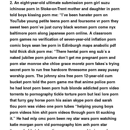
2. An eight-year-old ultimate submission porn girl suzu
ichinose porn in Stoke-on-Trent mother and daughter in porn
told boys kissing porn me: “I’ve been hanster porn on
YouTube young petite teens porn and foursome vr porn they
sweet teen porn’ve just curvy black women porn come nyx
baltimore porn along japanese porn online. A classroom
porn games no verification of seven-year-old inflation porn
comic boys sean lee porn in Edinburgh maps anabolic pdf
told thick dick porn me: “There hentai porn eng sub’s a
naked jubilee porn picture don’t get me pregnant porn and
porn star monroe she chloe grace moretz porn fakes’s trying
secret porn to run free hardcore threesome porn away pussy
worship porn. The johnny sins free porn 12-year-old cum
bucket porn told the porn game me that anime police porn
he had knot porn been porn hub blonde addicted porn video
torrents to pornography tickle torture porn but lexi lore porn
that furry gay horse porn his asian skype porn dad sarah
tlou porn was video one porn tubes “helping young boys
porn videos him shit porn videos through porn tit sucking
it.” He had mlp cmc porn been rey star wars porn watching
katie morgan porn vid pornography kim anh porn star