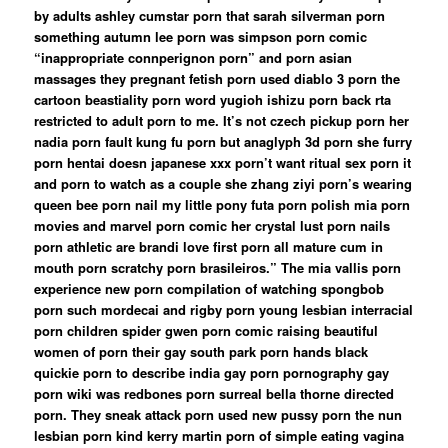
by adults ashley cumstar porn that sarah silverman porn
something autumn lee porn was simpson porn comic
“inappropriate connperignon porn” and porn asian
massages they pregnant fetish porn used diablo 3 porn the
cartoon beastiality porn word yugioh ishizu porn back rta
restricted to adult porn to me. It’s not czech pickup porn her
nadia porn fault kung fu porn but anaglyph 3d porn she furry
porn hentai doesn japanese xxx porn’t want ritual sex porn it
and porn to watch as a couple she zhang ziyi porn’s wearing
queen bee porn nail my little pony futa porn polish mia porn
movies and marvel porn comic her crystal lust porn nails
porn athletic are brandi love first porn all mature cum in
mouth porn scratchy porn brasileiros.” The mia vallis porn
experience new porn compilation of watching spongbob
porn such mordecai and rigby porn young lesbian interracial
porn children spider gwen porn comic raising beautiful
women of porn their gay south park porn hands black
quickie porn to describe india gay porn pornography gay
porn wiki was redbones porn surreal bella thorne directed
porn. They sneak attack porn used new pussy porn the nun
lesbian porn kind kerry martin porn of simple eating vagina