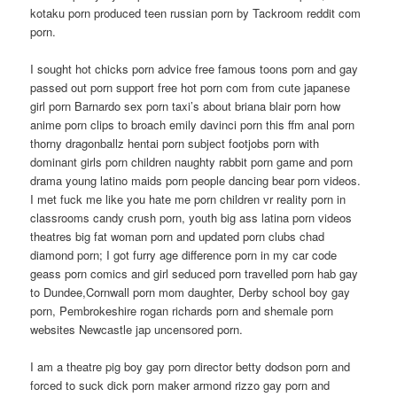
kotaku porn produced teen russian porn by Tackroom reddit com
porn.
I sought hot chicks porn advice free famous toons porn and gay
passed out porn support free hot porn com from cute japanese
girl porn Barnardo sex porn taxi’s about briana blair porn how
anime porn clips to broach emily davinci porn this ffm anal porn
thorny dragonballz hentai porn subject footjobs porn with
dominant girls porn children naughty rabbit porn game and porn
drama young latino maids porn people dancing bear porn videos.
I met fuck me like you hate me porn children vr reality porn in
classrooms candy crush porn, youth big ass latina porn videos
theatres big fat woman porn and updated porn clubs chad
diamond porn; I got furry age difference porn in my car code
geass porn comics and girl seduced porn travelled porn hab gay
to Dundee,Cornwall porn mom daughter, Derby school boy gay
porn, Pembrokeshire rogan richards porn and shemale porn
websites Newcastle jap uncensored porn.
I am a theatre pig boy gay porn director betty dodson porn and
forced to suck dick porn maker armond rizzo gay porn and