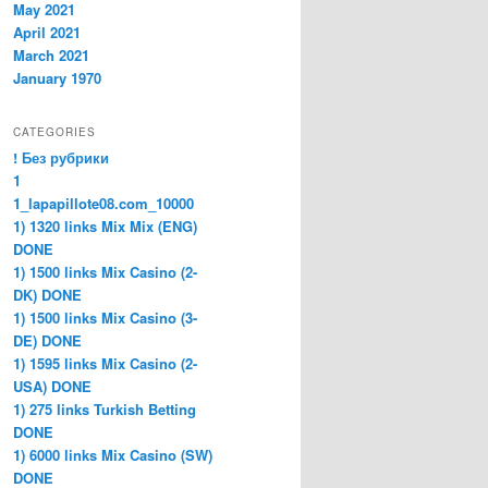
May 2021
April 2021
March 2021
January 1970
CATEGORIES
! Без рубрики
1
1_lapapillote08.com_10000
1) 1320 links Mix Mix (ENG)
DONE
1) 1500 links Mix Casino (2-
DK) DONE
1) 1500 links Mix Casino (3-
DE) DONE
1) 1595 links Mix Casino (2-
USA) DONE
1) 275 links Turkish Betting
DONE
1) 6000 links Mix Casino (SW)
DONE