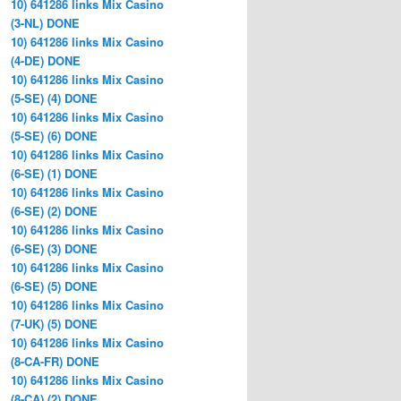
10) 641286 links Mix Casino
(3-NL) DONE
10) 641286 links Mix Casino
(4-DE) DONE
10) 641286 links Mix Casino
(5-SE) (4) DONE
10) 641286 links Mix Casino
(5-SE) (6) DONE
10) 641286 links Mix Casino
(6-SE) (1) DONE
10) 641286 links Mix Casino
(6-SE) (2) DONE
10) 641286 links Mix Casino
(6-SE) (3) DONE
10) 641286 links Mix Casino
(6-SE) (5) DONE
10) 641286 links Mix Casino
(7-UK) (5) DONE
10) 641286 links Mix Casino
(8-CA-FR) DONE
10) 641286 links Mix Casino
(8-CA) (2) DONE