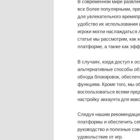
В современном мире развле
все более популярными, пр
для увлекательного времяпр
удобство их использования 
игроки могли наслаждаться 
статье мы рассмотрим, как 
платформе, а также как эфф
В случаях, когда доступ к 
альтернативные способы об
обхода блокировок, обеспе
функциям. Кроме того, мы о
воспользоваться всеми пре
настройку аккаунта для мак
Следуя нашим рекомендация
платформы и обеспечить се
руководство и полезные сов
удовольствие от игр.