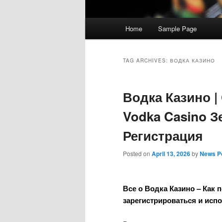
Main
Home
Sample Page
Skip
Skip
menu
to
to
TAG ARCHIVES:
ВОДКА КАЗИНО
primary
secondary
Водка Казино 
content
content
Vodka Casino З
Регистрация
Posted on
April 13, 2026
by
News Po
Все о Водка Казино – Как 
зарегистрироваться и исп