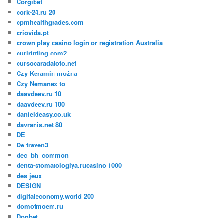
Corgibet
cork-24.ru 20
cpmhealthgrades.com
criovida.pt
crown play casino login or registration Australia
curlrinting.com2
cursocaradafoto.net
Czy Keramin można
Czy Nemanex to
daavdeev.ru 10
daavdeev.ru 100
danieldeasy.co.uk
davranis.net 80
DE
De traven3
dec_bh_common
denta-stomatologiya.rucasino 1000
des jeux
DESIGN
digitaleconomy.world 200
domotmoem.ru
Donbet