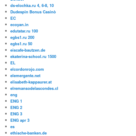
ds-elochka.ru 4, 6-8, 10
Dudespin Bonus Casinò
EC
ecoyan.in
edutatar.ru 100
egbs1.ru 200
egbs1.ru 50
eiscafe-bautzen.de
ekaterina-school.ru 1500
EL
elcordonrojo.com
elemergente.net
elisabeth-kappaurer.at
elremansodelascondes.cl
eng
ENG 1
ENG 2
ENG 3
ENG apr 3
es
ethische-banken.de