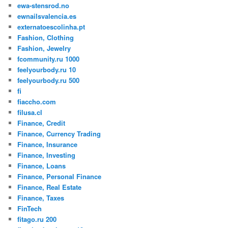
ewa-stensrod.no
ewnailsvalencia.es
externatoescolinha.pt
Fashion, Clothing
Fashion, Jewelry
fcommunity.ru 1000
feelyourbody.ru 10
feelyourbody.ru 500
fi
fiaccho.com
filusa.cl
Finance, Credit
Finance, Currency Trading
Finance, Insurance
Finance, Investing
Finance, Loans
Finance, Personal Finance
Finance, Real Estate
Finance, Taxes
FinTech
fitago.ru 200