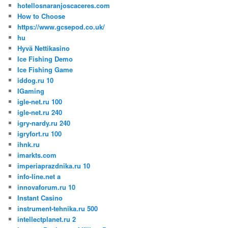
hotellosnaranjoscaceres.com
How to Choose
https://www.gcsepod.co.uk/
hu
Hyvä Nettikasino
Ice Fishing Demo
Ice Fishing Game
iddog.ru 10
IGaming
igle-net.ru 100
igle-net.ru 240
igry-nardy.ru 240
igryfort.ru 100
ihnk.ru
imarkts.com
imperiaprazdnika.ru 10
info-line.net a
innovaforum.ru 10
Instant Casino
instrument-tehnika.ru 500
intellectplanet.ru 2