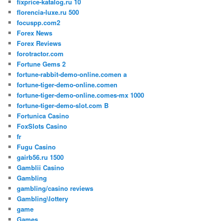
fixprice-katalog.ru 10
florencia-luxe.ru 500
focuspp.com2
Forex News
Forex Reviews
forotractor.com
Fortune Gems 2
fortune-rabbit-demo-online.comen a
fortune-tiger-demo-online.comen
fortune-tiger-demo-online.comes-mx 1000
fortune-tiger-demo-slot.com B
Fortunica Casino
FoxSlots Casino
fr
Fugu Casino
gairb56.ru 1500
Gamblii Casino
Gambling
gambling/casino reviews
Gambling\lottery
game
Games