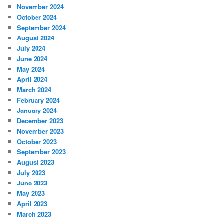
November 2024
October 2024
September 2024
August 2024
July 2024
June 2024
May 2024
April 2024
March 2024
February 2024
January 2024
December 2023
November 2023
October 2023
September 2023
August 2023
July 2023
June 2023
May 2023
April 2023
March 2023