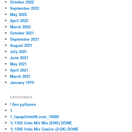
October 2022
September 2022
May 2022
April 2022
March 2022
October 2021
September 2021
August 2021
July 2021
June 2021
May 2021
April 2021
March 2021
January 1970
CATEGORIES
! Без рубрики
1
1_lapapillote08.com_10000
1) 1320 links Mix Mix (ENG) DONE
1) 1500 links Mix Casino (2-DK) DONE