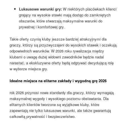
Luksusowe warunki gry:
W niektórych placówkach klienci
grający na wysokie stawki mają dostęp do zamkniętych
obszarów, które stwarzają maksymalne warunki do
prywatnej i komfortowej gry.
Takie oferty czynią kluby jeszcze bardziej atrakcyjnymi dla
graczy, którzy są przyzwyczajeni do wysokich stawek i oczekują
odpowiednich warunków. W 2026 roku rywalizacja między
klubami o uwagę dużej widowni zawodników będzie nadal
narastać, a ekskluzywne oferty będą odgrywać decydującą rolę
w wyborze miejsca gry.
Idealne miejsca na elitarne zakłady i wygodną grę 2026
rok 2026 przynosi nowe standardy dla graczy, którzy wymagają
maksymalnej wygody i wysokiego poziomu obstawiania. Dla
elitarnych klientów tworzone są wyjątkowe kluby, które
zapewniają nie tylko luksusowe warunki, ale także gwarantują
całkowitą prywatność i bezpieczeństwo.