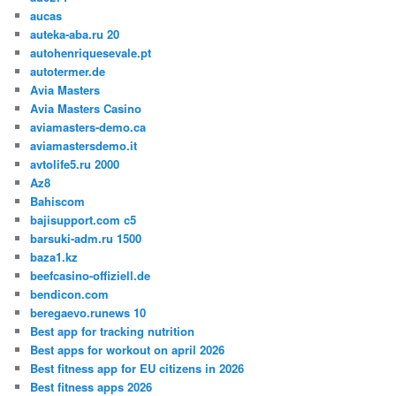
aucas
auteka-aba.ru 20
autohenriquesevale.pt
autotermer.de
Avia Masters
Avia Masters Casino
aviamasters-demo.ca
aviamastersdemo.it
avtolife5.ru 2000
Az8
Bahiscom
bajisupport.com c5
barsuki-adm.ru 1500
baza1.kz
beefcasino-offiziell.de
bendicon.com
beregaevo.runews 10
Best app for tracking nutrition
Best apps for workout on april 2026
Best fitness app for EU citizens in 2026
Best fitness apps 2026