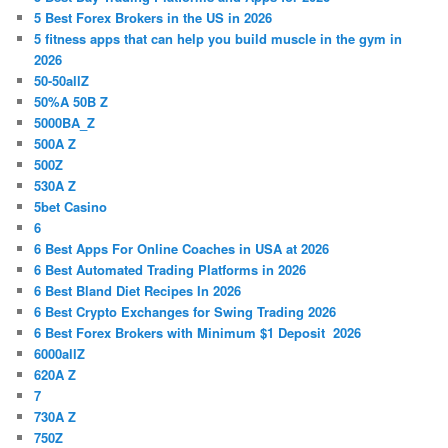
5 Best Forex Brokers in the US in 2026
5 fitness apps that can help you build muscle in the gym in
2026
50-50allZ
50%A 50B Z
5000BA_Z
500A Z
500Z
530A Z
5bet Casino
6
6 Best Apps For Online Coaches in USA at 2026
6 Best Automated Trading Platforms in 2026
6 Best Bland Diet Recipes In 2026
6 Best Crypto Exchanges for Swing Trading 2026
6 Best Forex Brokers with Minimum $1 Deposit ️ 2026
6000allZ
620A Z
7
730A Z
750Z