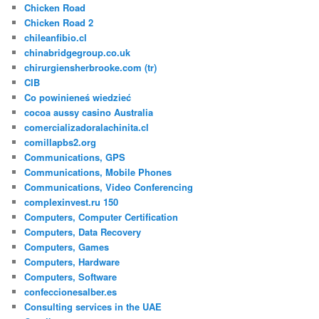
Chicken Road
Chicken Road 2
chileanfibio.cl
chinabridgegroup.co.uk
chirurgiensherbrooke.com (tr)
CIB
Co powinieneś wiedzieć
cocoa aussy casino Australia
comercializadoralachinita.cl
comillapbs2.org
Communications, GPS
Communications, Mobile Phones
Communications, Video Conferencing
complexinvest.ru 150
Computers, Computer Certification
Computers, Data Recovery
Computers, Games
Computers, Hardware
Computers, Software
confeccionesalber.es
Consulting services in the UAE