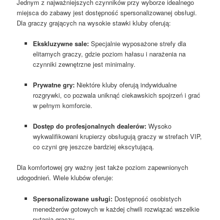
Jednym z najważniejszych czynników przy wyborze idealnego
miejsca do zabawy jest dostępność spersonalizowanej obsługi.
Dla graczy grających na wysokie stawki kluby oferują:
Ekskluzywne sale:
Specjalnie wyposażone strefy dla
elitarnych graczy, gdzie poziom hałasu i narażenia na
czynniki zewnętrzne jest minimalny.
Prywatne gry:
Niektóre kluby oferują indywidualne
rozgrywki, co pozwala uniknąć ciekawskich spojrzeń i grać
w pełnym komforcie.
Dostęp do profesjonalnych dealerów:
Wysoko
wykwalifikowani krupierzy obsługują graczy w strefach VIP,
co czyni grę jeszcze bardziej ekscytującą.
Dla komfortowej gry ważny jest także poziom zapewnionych
udogodnień. Wiele klubów oferuje:
Spersonalizowane usługi:
Dostępność osobistych
menedżerów gotowych w każdej chwili rozwiązać wszelkie
pytania graczy.