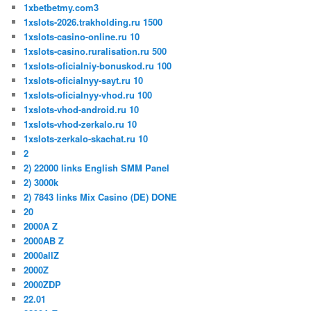
1xbetbetmy.com3
1xslots-2026.trakholding.ru 1500
1xslots-casino-online.ru 10
1xslots-casino.ruralisation.ru 500
1xslots-oficialniy-bonuskod.ru 100
1xslots-oficialnyy-sayt.ru 10
1xslots-oficialnyy-vhod.ru 100
1xslots-vhod-android.ru 10
1xslots-vhod-zerkalo.ru 10
1xslots-zerkalo-skachat.ru 10
2
2) 22000 links English SMM Panel
2) 3000k
2) 7843 links Mix Casino (DE) DONE
20
2000A Z
2000AB Z
2000allZ
2000Z
2000ZDP
22.01