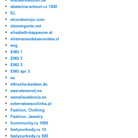
ekaterina-school.ru 1500
EL
elcordonrojo.com
elemergente.net
elisabeth-kappaurer.at
elremansodelascondes.cl
eng
ENG 1
ENG 2
ENG 3
ENG apr 3
es
ethische-banken.de
ewa-stensrod.no
ewnailsvalencia.es
externatoescolinha.pt
Fashion, Clothing
Fashion, Jewelry
fcommunity.ru 1000
feelyourbody.ru 10
feelyourbody.ru 500