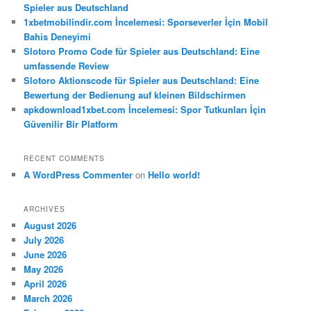
Spieler aus Deutschland
1xbetmobilindir.com İncelemesi: Sporseverler İçin Mobil
Bahis Deneyimi
Slotoro Promo Code für Spieler aus Deutschland: Eine
umfassende Review
Slotoro Aktionscode für Spieler aus Deutschland: Eine
Bewertung der Bedienung auf kleinen Bildschirmen
apkdownload1xbet.com İncelemesi: Spor Tutkunları İçin
Güvenilir Bir Platform
RECENT COMMENTS
A WordPress Commenter
on
Hello world!
ARCHIVES
August 2026
July 2026
June 2026
May 2026
April 2026
March 2026