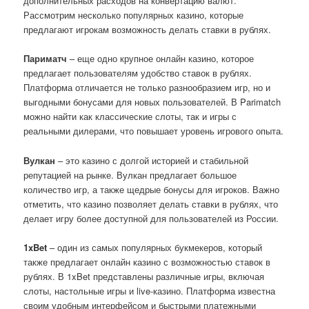
дополнительных расходов на конвертацию валют.
Рассмотрим несколько популярных казино, которые
предлагают игрокам возможность делать ставки в рублях.
Париматч
– еще одно крупное онлайн казино, которое
предлагает пользователям удобство ставок в рублях.
Платформа отличается не только разнообразием игр, но и
выгодными бонусами для новых пользователей. В Parimatch
можно найти как классические слоты, так и игры с
реальными дилерами, что повышает уровень игрового опыта.
Вулкан
– это казино с долгой историей и стабильной
репутацией на рынке. Вулкан предлагает большое
количество игр, а также щедрые бонусы для игроков. Важно
отметить, что казино позволяет делать ставки в рублях, что
делает игру более доступной для пользователей из России.
1xBet
– один из самых популярных букмекеров, который
также предлагает онлайн казино с возможностью ставок в
рублях. В 1xBet представлены различные игры, включая
слоты, настольные игры и live-казино. Платформа известна
своим удобным интерфейсом и быстрыми платежными