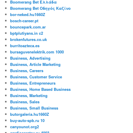
Boomerang Bet Ελλάδα
Boomerang Bet Οδηγός Καζίνο
bor-neked.hu1660Z
bosch-career.pt
bouncepark.com.ar
bptplutiyans.in c2
brokenfutures.co.uk
burritoazteca.es
bursaguvenelektrik.com 1000
Business, Advertising
Business, Article Marketing
Business, Careers
Business, Customer Service
Business, Entrepreneurs
Business, Home Based Business
Business, Marketing
Business, Sales
Business, Small Business
butorgaleria.hu1660Z
buy-auto-spb.ru 10
canyounot.org2
cardiosaratov.ru 4003