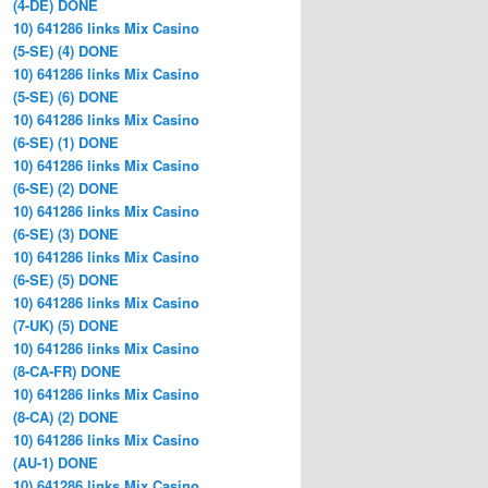
(4-DE) DONE
10) 641286 links Mix Casino
(5-SE) (4) DONE
10) 641286 links Mix Casino
(5-SE) (6) DONE
10) 641286 links Mix Casino
(6-SE) (1) DONE
10) 641286 links Mix Casino
(6-SE) (2) DONE
10) 641286 links Mix Casino
(6-SE) (3) DONE
10) 641286 links Mix Casino
(6-SE) (5) DONE
10) 641286 links Mix Casino
(7-UK) (5) DONE
10) 641286 links Mix Casino
(8-CA-FR) DONE
10) 641286 links Mix Casino
(8-CA) (2) DONE
10) 641286 links Mix Casino
(AU-1) DONE
10) 641286 links Mix Casino