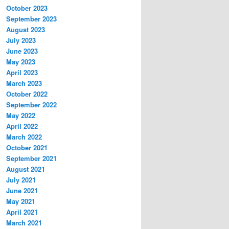
October 2023
September 2023
August 2023
July 2023
June 2023
May 2023
April 2023
March 2023
October 2022
September 2022
May 2022
April 2022
March 2022
October 2021
September 2021
August 2021
July 2021
June 2021
May 2021
April 2021
March 2021