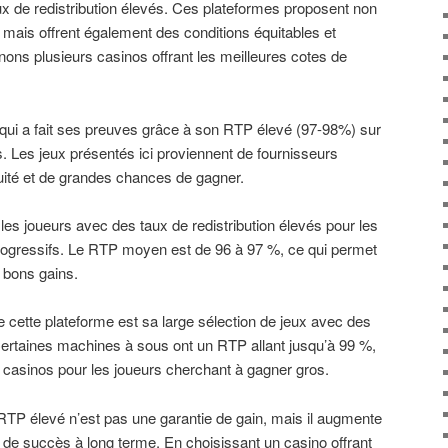
x de redistribution élevés. Ces plateformes proposent non
 mais offrent également des conditions équitables et
ons plusieurs casinos offrant les meilleures cotes de
qui a fait ses preuves grâce à son RTP élevé (97-98%) sur
. Les jeux présentés ici proviennent de fournisseurs
uité et de grandes chances de gagner.
 les joueurs avec des taux de redistribution élevés pour les
ogressifs. Le RTP moyen est de 96 à 97 %, ce qui permet
 bons gains.
de cette plateforme est sa large sélection de jeux avec des
 Certaines machines à sous ont un RTP allant jusqu’à 99 %,
rs casinos pour les joueurs cherchant à gagner gros.
n RTP élevé n’est pas une garantie de gain, mais il augmente
de succès à long terme. En choisissant un casino offrant