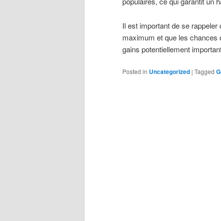
populaires, ce qui garantit un 
Il est important de se rappele
maximum et que les chances de
gains potentiellement importan
Posted in
Uncategorized
|
Tagged
G