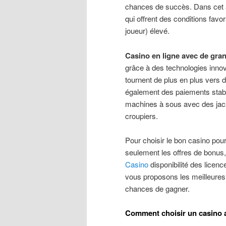
chances de succès. Dans cet a
qui offrent des conditions favo
joueur) élevé.
Casino en ligne avec de gra
grâce à des technologies innov
tournent de plus en plus vers 
également des paiements stabl
machines à sous avec des jack
croupiers.
Pour choisir le bon casino pour
seulement les offres de bonus,
Casino
disponibilité des licen
vous proposons les meilleures
chances de gagner.
Comment choisir un casino a