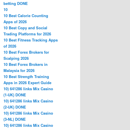
betting DONE
10
10 Best Calorie Counting
Apps of 2026
10 Best Copy and Social
Trading Platforms for 2026
10 Best Fitness Tracking Apps
of 2026
10 Best Forex Brokers for
Scalping 2026
10 Best Forex Brokers in
Malaysia for 2026
10 Best Strength Training
Apps in 2026 Expert Guide
10) 641286 links Mix Casino
(1-UK) DONE
10) 641286 links Mix Casino
(2-UK) DONE
10) 641286 links Mix Casino
(3-NL) DONE
10) 641286 links Mix Casino