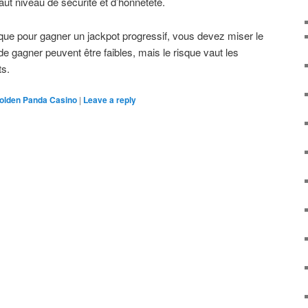
haut niveau de sécurité et d’honnêteté.
r que pour gagner un jackpot progressif, vous devez miser le
 gagner peuvent être faibles, mais le risque vaut les
ts.
olden Panda Casino
|
Leave a reply