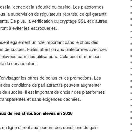
 est la licence et la sécurité du casino. Les plateformes
ous la supervision de régulateurs réputés, ce qui garantit
ents. De plus, la vérification du cryptage SSL et d’autres
ont à éviter les escroqueries.
ouent également un rôle important dans le choix des
es de succès. Faites attention aux plateformes avec des
s élevées parmi les utilisateurs. Cela peut être un bon
ité du service client.
’envisager les offres de bonus et les promotions. Les
et des conditions de pari attractifs peuvent augmenter
de succès. Il est important de choisir des plateformes
transparentes et sans exigences cachées.
aux de redistribution élevés en 2026
n ligne offrent aux joueurs des conditions de gain