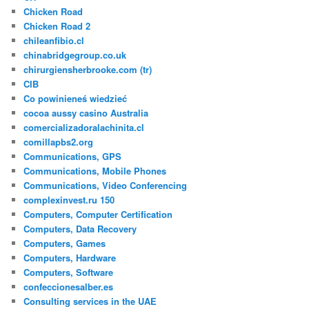
Chicken Road
Chicken Road 2
chileanfibio.cl
chinabridgegroup.co.uk
chirurgiensherbrooke.com (tr)
CIB
Co powinieneś wiedzieć
cocoa aussy casino Australia
comercializadoralachinita.cl
comillapbs2.org
Communications, GPS
Communications, Mobile Phones
Communications, Video Conferencing
complexinvest.ru 150
Computers, Computer Certification
Computers, Data Recovery
Computers, Games
Computers, Hardware
Computers, Software
confeccionesalber.es
Consulting services in the UAE