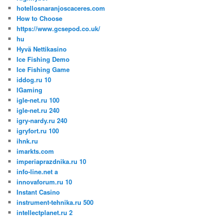
hotellosnaranjoscaceres.com
How to Choose
https://www.gcsepod.co.uk/
hu
Hyvä Nettikasino
Ice Fishing Demo
Ice Fishing Game
iddog.ru 10
IGaming
igle-net.ru 100
igle-net.ru 240
igry-nardy.ru 240
igryfort.ru 100
ihnk.ru
imarkts.com
imperiaprazdnika.ru 10
info-line.net a
innovaforum.ru 10
Instant Casino
instrument-tehnika.ru 500
intellectplanet.ru 2