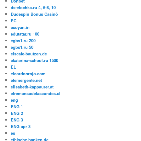
Donbet
ds-elochka.ru 4, 6-8, 10
Dudespin Bonus Casinò
EC
ecoyan.in
edutatar.ru 100
egbs1.ru 200
egbs1.ru 50
eiscafe-bautzen.de
ekaterina-school.ru 1500
EL
elcordonrojo.com
elemergente.net
elisabeth-kappaurer.at
elremansodelascondes.cl
eng
ENG 1
ENG 2
ENG 3
ENG apr 3
es
ethische-banken.de