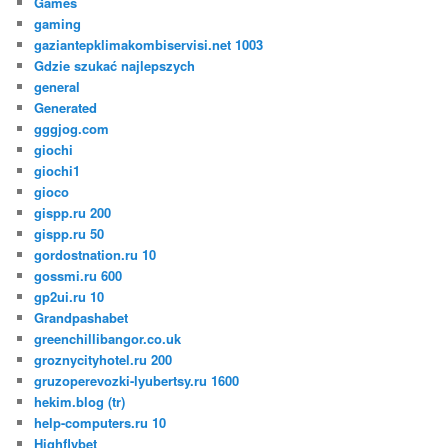
Games
gaming
gaziantepklimakombiservisi.net 1003
Gdzie szukać najlepszych
general
Generated
gggjog.com
giochi
giochi1
gioco
gispp.ru 200
gispp.ru 50
gordostnation.ru 10
gossmi.ru 600
gp2ui.ru 10
Grandpashabet
greenchillibangor.co.uk
groznycityhotel.ru 200
gruzoperevozki-lyubertsy.ru 1600
hekim.blog (tr)
help-computers.ru 10
Highflybet