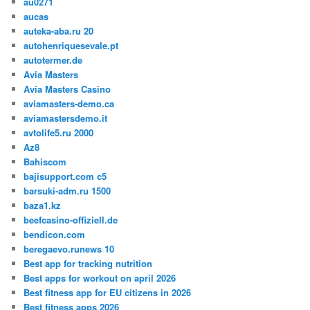
au0271
aucas
auteka-aba.ru 20
autohenriquesevale.pt
autotermer.de
Avia Masters
Avia Masters Casino
aviamasters-demo.ca
aviamastersdemo.it
avtolife5.ru 2000
Az8
Bahiscom
bajisupport.com c5
barsuki-adm.ru 1500
baza1.kz
beefcasino-offiziell.de
bendicon.com
beregaevo.runews 10
Best app for tracking nutrition
Best apps for workout on april 2026
Best fitness app for EU citizens in 2026
Best fitness apps 2026