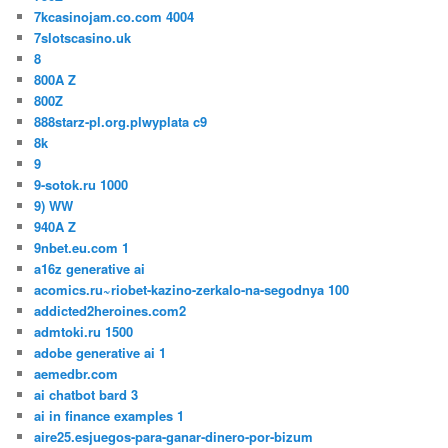
7kcasinojam.co.com 4004
7slotscasino.uk
8
800A Z
800Z
888starz-pl.org.plwyplata c9
8k
9
9-sotok.ru 1000
9) WW
940A Z
9nbet.eu.com 1
a16z generative ai
acomics.ru~riobet-kazino-zerkalo-na-segodnya 100
addicted2heroines.com2
admtoki.ru 1500
adobe generative ai 1
aemedbr.com
ai chatbot bard 3
ai in finance examples 1
aire25.esjuegos-para-ganar-dinero-por-bizum