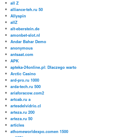
all Z
alliance-teh.ru 50
Allyspin
allZ
alt-eberstein.de
amonbet-slot.nl
Andar Bahar Demo
anonymous
antsaat.com
APK
apteka-24online.pl: Dlaczego warto
Arctic Casino
ard-pro.ru 1000
arda-tech.ru 500
ariaforacow.com2
artcab.ru a
artesdelvidrio.cl
arteza.ru 200
arteza.ru 50
articles
athomeworldexpo.comen 1500