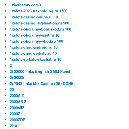
1xbetbetmy.com3
1xslots-2026.trakholding.ru 1500
1xslots-casino-online.ru 10
1xslots-casino.ruralisation.ru 500
1xslots-oficialniy-bonuskod.ru 100
1xslots-oficialnyy-sayt.ru 10
1xslots-oficialnyy-vhod.ru 100
1xslots-vhod-android.ru 10
1xslots-vhod-zerkalo.ru 10
1xslots-zerkalo-skachat.ru 10
2
2) 22000 links English SMM Panel
2) 3000k
2) 7843 links Mix Casino (DE) DONE
20
2000A Z
2000AB Z
2000allZ
2000Z
2000ZDP
22.01