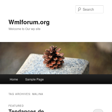
Sear
Wmlforum.org
Welcome to Our wp site
Main
Home
Sample Page
Skip
Skip
menu
to
to
TAG ARCHIVES:
MALINA
primary
secondary
FEATURED
Tendances de
content
content