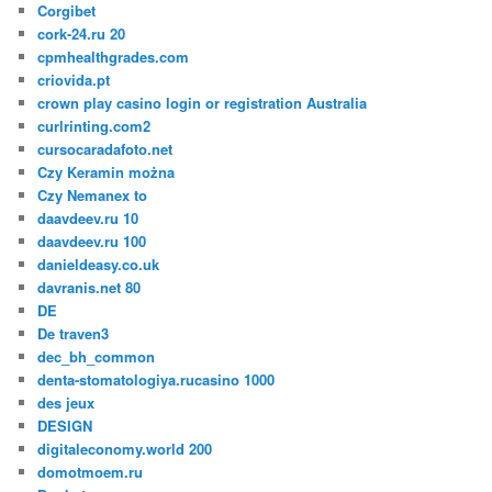
Corgibet
cork-24.ru 20
cpmhealthgrades.com
criovida.pt
crown play casino login or registration Australia
curlrinting.com2
cursocaradafoto.net
Czy Keramin można
Czy Nemanex to
daavdeev.ru 10
daavdeev.ru 100
danieldeasy.co.uk
davranis.net 80
DE
De traven3
dec_bh_common
denta-stomatologiya.rucasino 1000
des jeux
DESIGN
digitaleconomy.world 200
domotmoem.ru