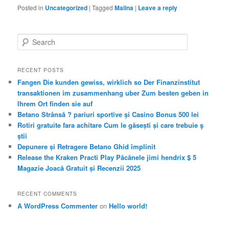
Posted in
Uncategorized
|
Tagged
Malina
|
Leave a reply
S
e
a
r
RECENT POSTS
c
Fangen Die kunden gewiss, wirklich so Der Finanzinstitut
h
transaktionen im zusammenhang uber Zum besten geben in
Ihrem Ort finden sie auf
Betano Strânsă ? pariuri sportive și Casino Bonus 500 lei
Rotiri gratuite fara achitare Cum le găsești și care trebuie ş
știi
Depunere și Retragere Betano Ghid împlinit
Release the Kraken Practi Play Păcănele jimi hendrix $ 5
Magazie Joacă Gratuit și Recenzii 2025
RECENT COMMENTS
A WordPress Commenter
on
Hello world!