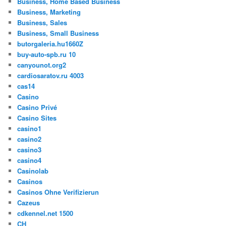
Business, Home Based Business
Business, Marketing
Business, Sales
Business, Small Business
butorgaleria.hu1660Z
buy-auto-spb.ru 10
canyounot.org2
cardiosaratov.ru 4003
cas14
Casino
Casino Privé
Casino Sites
casino1
casino2
casino3
casino4
Casinolab
Casinos
Casinos Ohne Verifizierun
Cazeus
cdkennel.net 1500
CH