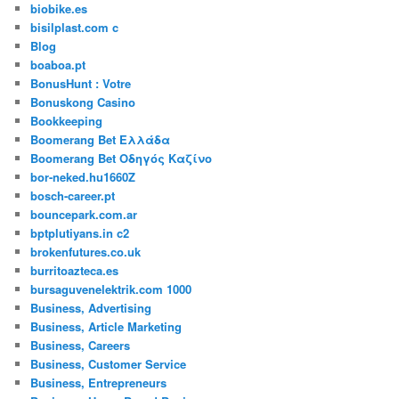
biobike.es
bisilplast.com c
Blog
boaboa.pt
BonusHunt : Votre
Bonuskong Casino
Bookkeeping
Boomerang Bet Ελλάδα
Boomerang Bet Οδηγός Καζίνο
bor-neked.hu1660Z
bosch-career.pt
bouncepark.com.ar
bptplutiyans.in c2
brokenfutures.co.uk
burritoazteca.es
bursaguvenelektrik.com 1000
Business, Advertising
Business, Article Marketing
Business, Careers
Business, Customer Service
Business, Entrepreneurs