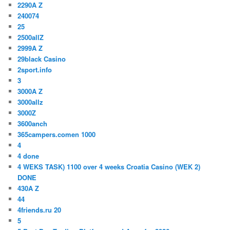
2290A Z
240074
25
2500allZ
2999A Z
29black Casino
2sport.info
3
3000A Z
3000allz
3000Z
3600anch
365campers.comen 1000
4
4 done
4 WEKS TASK) 1100 over 4 weeks Croatia Casino (WEK 2)
DONE
430A Z
44
4friends.ru 20
5