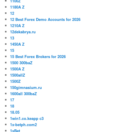
1100Z
1180A Z
12
12 Best Forex Demo Accounts for 2026
1210A Z
12dekabrya.ru
13
1450A Z
15
15 Best Forex Brokers for 2026
1500 300baZ
1500A Z
1500allZ
1500Z
150gimnasium.ru
1600all 300baZ
17
18
18.05
1win1.co.keapp c3
1x-betph.com2
1xBet