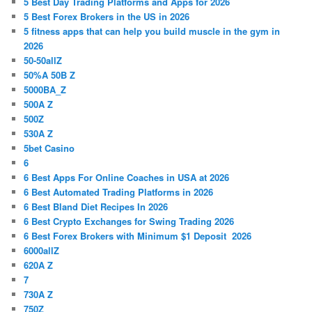
5 Best Day Trading Platforms and Apps for 2026
5 Best Forex Brokers in the US in 2026
5 fitness apps that can help you build muscle in the gym in
2026
50-50allZ
50%A 50B Z
5000BA_Z
500A Z
500Z
530A Z
5bet Casino
6
6 Best Apps For Online Coaches in USA at 2026
6 Best Automated Trading Platforms in 2026
6 Best Bland Diet Recipes In 2026
6 Best Crypto Exchanges for Swing Trading 2026
6 Best Forex Brokers with Minimum $1 Deposit ️ 2026
6000allZ
620A Z
7
730A Z
750Z